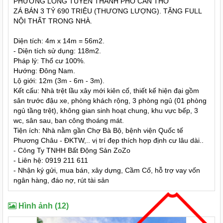
PHƯỜNG LONG TUYỀN THÀNH PHỐ CẦN THƠ
ZÁ BÁN 3 TỶ 690 TRIỆU (THƯƠNG LƯỢNG). TẶNG FULL
NỘI THẤT TRONG NHÀ.
Diện tích: 4m x 14m = 56m2.
- Diện tích sử dụng: 118m2.
Pháp lý: Thổ cư 100%.
Hướng: Đông Nam.
Lộ giới: 12m (3m - 6m - 3m).
Kết cấu: Nhà trệt lầu xây mới kiên cố, thiết kế hiện đại gồm
sân trước đậu xe, phòng khách rộng, 3 phòng ngủ (01 phòng
ngủ tầng trệt), không gian sinh hoạt chung, khu vực bếp, 3
wc, sân sau, ban công thoáng mát.
Tiện ích: Nhà nằm gần Chợ Bà Bộ, bệnh viện Quốc tế
Phương Châu - ĐKTW,.. vị trí đẹp thích hợp định cư lâu dài..
- Công Ty TNHH Bất Động Sản ZoZo
- Liên hệ: 0919 211 611
- Nhận ký gửi, mua bán, xây dựng, Cầm Cố, hỗ trợ vay vốn
ngân hàng, đáo nợ, rút tài sản
Hình ảnh (12)