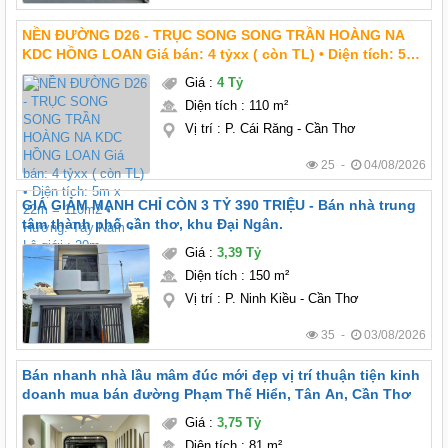
NỀN ĐƯỜNG D26 - TRỤC SONG SONG TRẦN HOÀNG NA
KDC HỒNG LOAN Giá bán: 4 tỷxx ( còn TL) • Diện tích: 5m
x 22m = 110m2 • Hướng: Tây Nam • Lộ giới : 20m
Giá
:
4 Tỷ
Diện tích
:
110 m²
Vị trí
:
P. Cái Răng - Cần Thơ
25 -
04/08/2026
GIÁ GIẢM MẠNH CHỈ CÒN 3 TỶ 390 TRIỆU - Bán nhà trung
tâm thành phố cần thơ, khu Đại Ngân.
Giá
:
3,39 Tỷ
Diện tích
:
150 m²
Vị trí
:
P. Ninh Kiều - Cần Thơ
35 -
03/08/2026
Bán nhanh nhà lầu mâm đúc mới đẹp vị trí thuận tiện kinh
doanh mua bán đường Phạm Thế Hiển, Tân An, Cần Thơ
Giá
:
3,75 Tỷ
Diện tích
:
81 m²