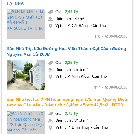
TẠI NHÀ
Giá
:
2,49 Tỷ
Diện tích
:
80 m²
Vị trí
:
P. Cái Răng - Cần Thơ
6 -
09/08/2026
Bán Nhà Trệt Lầu Đường Hoa Viên Thành Đạt Cách đường
Nguyễn Văn Cừ 200M
Giá
:
2,35 Tỷ
Diện tích
:
57.6 m²
Vị trí
:
P. Ninh Kiều - Cần Thơ
7 -
08/08/2026
Bán Nhà trệt lầu 3 PN hoàn công hẻm 172 Trần Quang Diệu
sát chợ Cầu Ván - Diện tích : 8,45m x 5m = 42,5m2 , DTSD
84,3m2 - Giá mới : 2 Tỷ 750 triệu TL chính chủ - Kết cấu :
Giá
:
2,75 Tỷ
nhà trệt lầu 3 phòng ngủ (
Diện tích
:
84.3 m²
Vị trí
:
P. Bình Thủy - Cần Thơ