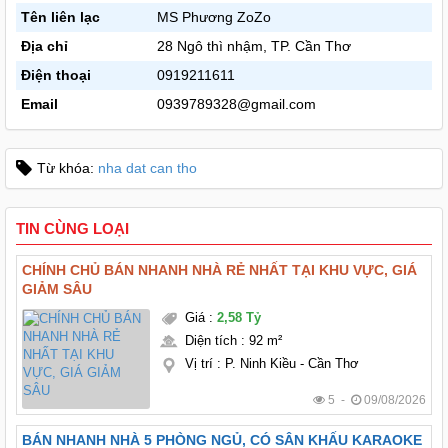
Tên liên lạc
MS Phương ZoZo
Địa chỉ
28 Ngô thì nhậm, TP. Cần Thơ
Điện thoại
0919211611
Email
0939789328@gmail.com
Từ khóa:
nha dat can tho
TIN CÙNG LOẠI
CHÍNH CHỦ BÁN NHANH NHÀ RẺ NHẤT TẠI KHU VỰC, GIÁ
GIẢM SÂU
Giá
:
2,58 Tỷ
Diện tích
:
92 m²
Vị trí
:
P. Ninh Kiều - Cần Thơ
5 -
09/08/2026
BÁN NHANH NHÀ 5 PHÒNG NGỦ, CÓ SÂN KHẤU KARAOKE