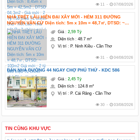
11 -
07/08/2026
NHÀ TRỆT LẦU HIỆN ĐẠI XÂY MỚI - HẺM 311 ĐƯỜNG
NGUYỄN VĂN CỪ Diện tích: 5m x 10m = 48,7㎡, DTSD: ~
100m2 Giá mới : 2 tỷ 590 triệu TL chính chủ Pháp lý: thổ
Giá
:
2,59 Tỷ
cư hoàn công Hướng: Tây bắc
Diện tích
:
48.7 m²
Vị trí
:
P. Ninh Kiều - Cần Thơ
31 -
04/08/2026
BÁN NHÀ ĐƯỜNG 44 NGAY CHỢ PHÚ THỨ - KDC 586
Giá
:
2,45 Tỷ
Diện tích
:
124.8 m²
Vị trí
:
P. Cái Răng - Cần Thơ
30 -
03/08/2026
TIN CÙNG KHU VỰC