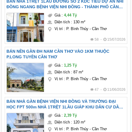
BÁN NHÀ 1TRỆT 1LẦU ĐƯỜNG SỐ 2 KDC TIỂU DỰ ÁN NHI
ĐỒNG NGANG BỆNH VIỆN NHI ĐỒNG - THÀNH PHỐ CẦN
THƠ.
Giá
:
4,44 Tỷ
Diện tích
:
130 m²
Vị trí
:
P. Bình Thủy - Cần Thơ
58 -
15/07/2026
BÁN NỀN GẦN ĐH NAM CẦN THƠ VÀO 1KM THUỘC
P.LONG TUYỀN CẦN THƠ
Giá
:
1,25 Tỷ
Diện tích
:
87 m²
Vị trí
:
P. Bình Thủy - Cần Thơ
47 -
11/06/2026
BÁN NHÀ GẦN BỆNH VIỆN NHI ĐỒNG VÀ TRƯỜNG ĐẠI
HỌC FPT 500m NHÀ 1TRỆT 1LẦU GIÁP KHU DÂN CƯ DẦU
KHÍ, PHƯỜNG LONG TUYỀN, TP. CẦN THƠ
Giá
:
2,39 Tỷ
Diện tích
:
120 m²
Vị trí
:
P. Bình Thủy - Cần Thơ