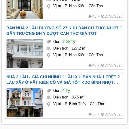
Vị trí
:
P. Ninh Kiều - Cần Thơ
46 -
27/07/2026
BÁN NHÀ 2 LẦU ĐƯỜNG SỐ 27 KHU DÂN CƯ THỚI NHỰT 1
GẦN TRƯỜNG ĐH Y DƯỢT CẦN THƠ GIÁ TỐT
Giá
:
3,55 Tỷ
Diện tích
:
127.2 m²
Vị trí
:
P. Ninh Kiều - Cần Thơ
46 -
27/07/2026
NHÀ 2 LẦU - GIÁ CHỈ NHỈNH 1 LẦU XÍU BÁN NHÀ 1 TRỆT 2
LẦU XÂY Ở RẤT KIÊN CỐ VÀ GIÁ TỐT KDC BÌNH NHỰT
(12HA8), PHƯỜNG LONG TUYỀN, TP CẦN THƠ
Giá
:
4 Tỷ
Diện tích
:
85.5 m²
Vị trí
:
P. Bình Thủy - Cần Thơ
38 -
27/07/2026