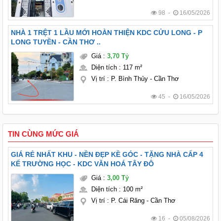
98 -
16/05/2026
NHÀ 1 TRỆT 1 LẦU MỚI HOÀN THIỆN KDC CỬU LONG - P
LONG TUYỀN - CẦN THƠ ..
Giá
:
3,70 Tỷ
Diện tích
:
117 m²
Vị trí
:
P. Bình Thủy - Cần Thơ
45 -
16/05/2026
TIN CÙNG MỨC GIÁ
GIÁ RẺ NHẤT KHU - NỀN ĐẸP KỀ GÓC - TẶNG NHÀ CẤP 4
KẾ TRƯỜNG HỌC - KDC VĂN HOÁ TÂY ĐÔ
Giá
:
3,00 Tỷ
Diện tích
:
100 m²
Vị trí
:
P. Cái Răng - Cần Thơ
16 -
05/08/2026