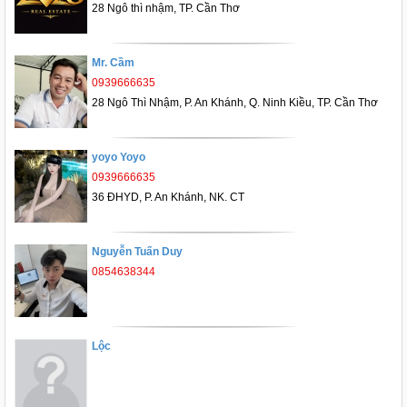
28 Ngô thì nhậm, TP. Cần Thơ
Mr. Cầm
0939666635
28 Ngô Thì Nhậm, P. An Khánh, Q. Ninh Kiều, TP. Cần Thơ
yoyo Yoyo
0939666635
36 ĐHYD, P. An Khánh, NK. CT
Nguyễn Tuấn Duy
0854638344
Lộc