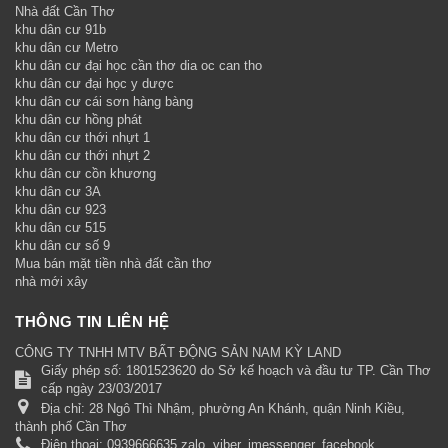
Nhà đất Cần Thơ
khu dân cư 91b
khu dân cư Metro
khu dân cư đại học cần thơ dia oc can tho
khu dân cư đại học y dược
khu dân cư cái sơn hàng bàng
khu dân cư hồng phát
khu dân cư thới nhựt 1
khu dân cư thới nhựt 2
khu dân cư cồn khương
khu dân cư 3A
khu dân cư 923
khu dân cư 515
khu dân cư số 9
Mua bán mặt tiền nhà đất cần thơ
nhà mới xây
THÔNG TIN LIÊN HỆ
CÔNG TY TNHH MTV BẤT ĐỘNG SẢN NAM KỲ LAND
Giấy phép số: 1801523620 do Sở kế hoạch và đầu tư TP. Cần Thơ
cấp ngày 23/03/2017
Địa chỉ:
28 Ngô Thì Nhậm, phường An Khánh, quận Ninh Kiều,
thành phố Cần Thơ
Điện thoại:
0939666635 zalo, viber, imessenger, facebook