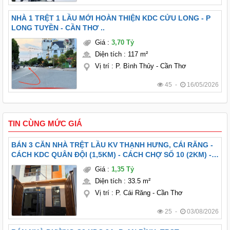
NHÀ 1 TRỆT 1 LẦU MỚI HOÀN THIỆN KDC CỬU LONG - P
LONG TUYỀN - CẦN THƠ ..
Giá
:
3,70 Tỷ
Diện tích
:
117 m²
Vị trí
:
P. Bình Thủy - Cần Thơ
45 -
16/05/2026
TIN CÙNG MỨC GIÁ
BÁN 3 CĂN NHÀ TRỆT LẦU KV THẠNH HƯNG, CÁI RĂNG -
CÁCH KDC QUÂN ĐỘI (1,5KM) - CÁCH CHỢ SỐ 10 (2KM) -
FULL NỘI THẤT
Giá
:
1,35 Tỷ
Diện tích
:
33.5 m²
Vị trí
:
P. Cái Răng - Cần Thơ
25 -
03/08/2026