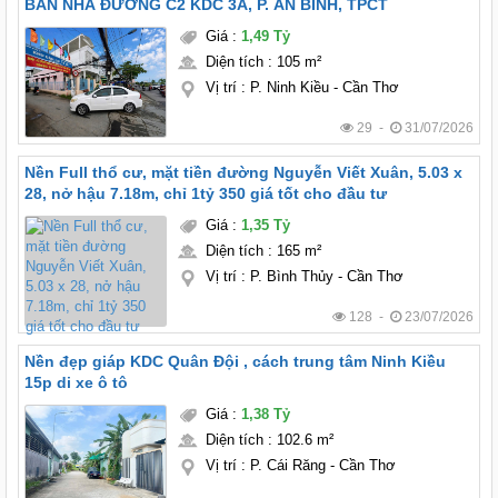
BÁN NHÀ ĐƯỜNG C2 KDC 3A, P. AN BÌNH, TPCT
Giá
:
1,49 Tỷ
Diện tích
:
105 m²
Vị trí
:
P. Ninh Kiều - Cần Thơ
29 -
31/07/2026
Nền Full thổ cư, mặt tiền đường Nguyễn Viết Xuân, 5.03 x
28, nở hậu 7.18m, chỉ 1tỷ 350 giá tốt cho đầu tư
Giá
:
1,35 Tỷ
Diện tích
:
165 m²
Vị trí
:
P. Bình Thủy - Cần Thơ
128 -
23/07/2026
Nền đẹp giáp KDC Quân Đội , cách trung tâm Ninh Kiều
15p di xe ô tô
Giá
:
1,38 Tỷ
Diện tích
:
102.6 m²
Vị trí
:
P. Cái Răng - Cần Thơ