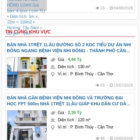
16 -
04/08/2026
TIN CÙNG KHU VỰC
BÁN NHÀ 1TRỆT 1LẦU ĐƯỜNG SỐ 2 KDC TIỂU DỰ ÁN NHI
ĐỒNG NGANG BỆNH VIỆN NHI ĐỒNG - THÀNH PHỐ CẦN
THƠ.
Giá
:
4,44 Tỷ
Diện tích
:
130 m²
Vị trí
:
P. Bình Thủy - Cần Thơ
55 -
15/07/2026
BÁN NHÀ GẦN BỆNH VIỆN NHI ĐỒNG VÀ TRƯỜNG ĐẠI
HỌC FPT 500m NHÀ 1TRỆT 1LẦU GIÁP KHU DÂN CƯ DẦU
KHÍ, PHƯỜNG LONG TUYỀN, TP. CẦN THƠ
Giá
:
2,39 Tỷ
Diện tích
:
120 m²
Vị trí
:
P. Bình Thủy - Cần Thơ
96 -
16/05/2026