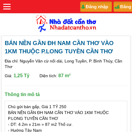
Đăng nhập
Đăng
BÁN NỀN GẦN ĐH NAM CẦN THƠ VÀO
1KM THUỘC P.LONG TUYỀN CẦN THƠ
Địa chỉ: Nguyễn Văn cừ nối dài, Long Tuyền, P. Bình Thủy, Cần
Thơ
1,25 Tỷ
87 m²
Giá:
Diện tích:
Thông tin mô tả
Chủ gửi bán gấp, Giá 1 TỶ 250
BÁN NỀN GẦN ĐH NAM CẦN THƠ VÀO 1KM THUỘC
P.LONG TUYỀN CẦN THƠ
- DT: 4.2m x 21m = 87 m2 Thổ cư.
- Hướng Tây Nam