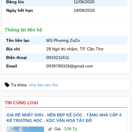
Đăng lúc
11/06/2026
Ngày hết hạn
18/08/2026
Thông tin liên hệ
Tên liên lạc
MS Phương ZoZo
Địa chỉ
28 Ngô thì nhậm, TP. Cần Thơ
Điện thoại
0919211611
Email
0939789328@gmail.com
Từ khóa:
nha dat can tho
TIN CÙNG LOẠI
GIÁ RẺ NHẤT KHU - NỀN ĐẸP KỀ GÓC - TẶNG NHÀ CẤP 4
KẾ TRƯỜNG HỌC - KDC VĂN HOÁ TÂY ĐÔ
Giá
:
3,00 Tỷ