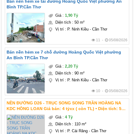
Bán nền hẻm xe tải đường Hoàng Quốc Việt phường An
Bình TP.Cần Thơ
Giá
:
1,90 Tỷ
Diện tích
:
50 m²
Vị trí
:
P. Ninh Kiều - Cần Thơ
11 -
05/08/2026
Bán nền hẻm xe 7 chỗ đường Hoàng Quốc Việt phường
An Bình TP.Cần Thơ
Giá
:
2,20 Tỷ
Diện tích
:
90 m²
Vị trí
:
P. Ninh Kiều - Cần Thơ
10 -
05/08/2026
NỀN ĐƯỜNG D26 - TRỤC SONG SONG TRẦN HOÀNG NA
KDC HỒNG LOAN Giá bán: 4 tỷxx ( còn TL) • Diện tích: 5m
x 22m = 110m2 • Hướng: Tây Nam • Lộ giới : 20m
Giá
:
4 Tỷ
Diện tích
:
110 m²
Vị trí
:
P. Cái Răng - Cần Thơ