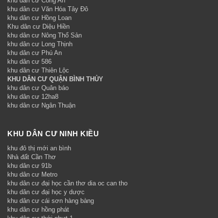
khu dân cư Công An
khu dân cư Văn Hóa Tây Đô
khu dân cư Hồng Loan
Khu dân cư Diệu Hiền
khu dân cư Nông Thổ Sản
khu dân cư Long Thịnh
khu dân cư Phú An
khu dân cư 586
khu dân cư Thiên Lộc
KHU DÂN CƯ QUẬN BÌNH THỦY
khu dân cư Quân báo
khu dân cư 12ha8
khu dân cư Ngân Thuận
KHU DÂN CƯ NINH KIỀU
khu đô thị mới an bình
Nhà đất Cần Thơ
khu dân cư 91b
khu dân cư Metro
khu dân cư đại học cần thơ dia oc can tho
khu dân cư đại học y dược
khu dân cư cái sơn hàng bàng
khu dân cư hồng phát