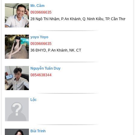
Mr. Cầm
0939666635
28 Ngô Thì Nhậm, P. An Khánh, Q. Ninh Kiều, TP. Cần Thơ
yoyo Yoyo
0939666635
36 ĐHYD, P. An Khánh, NK. CT
Nguyễn Tuấn Duy
0854638344
Lộc
Bùi Trinh