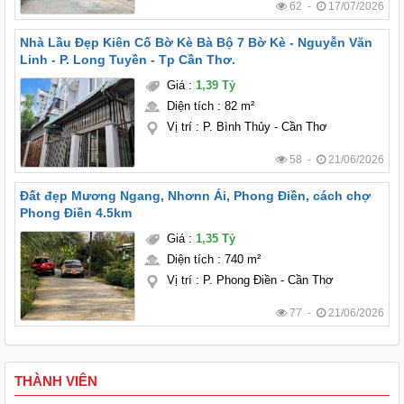
62 -
17/07/2026
Nhà Lầu Đẹp Kiên Cố Bờ Kè Bà Bộ 7 Bờ Kè - Nguyễn Văn
Linh - P. Long Tuyền - Tp Cần Thơ.
Giá
:
1,39 Tỷ
Diện tích
:
82 m²
Vị trí
:
P. Bình Thủy - Cần Thơ
58 -
21/06/2026
Đất đẹp Mương Ngang, Nhơnn Ái, Phong Điền, cách chợ
Phong Điền 4.5km
Giá
:
1,35 Tỷ
Diện tích
:
740 m²
Vị trí
:
P. Phong Điền - Cần Thơ
77 -
21/06/2026
THÀNH VIÊN