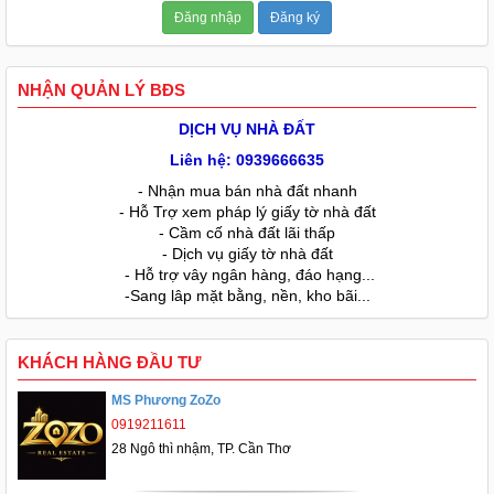
Đăng nhập
Đăng ký
NHẬN QUẢN LÝ BĐS
DỊCH VỤ NHÀ ĐẤT
Liên hệ: 0939666635
- Nhận mua bán nhà đất nhanh
- Hỗ Trợ xem pháp lý giấy tờ nhà đất
- Cầm cố nhà đất lãi thấp
- Dịch vụ giấy tờ nhà đất
- Hỗ trợ vây ngân hàng, đáo hạng...
-Sang lâp mặt bằng, nền, kho bãi...
KHÁCH HÀNG ĐẦU TƯ
MS Phương ZoZo
0919211611
28 Ngô thì nhậm, TP. Cần Thơ