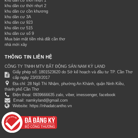
khu dân cư thới nhựt 1
khu dân cư thới nhựt 2
khu dân cư cồn khương
khu dân cư 3A
khu dân cư 923
khu dân cư 515
khu dân cư số 9
Mua bán mặt tiền nhà đất cần thơ
nhà mới xây
THÔNG TIN LIÊN HỆ
CÔNG TY TNHH MTV BẤT ĐỘNG SẢN NAM KỲ LAND
Giấy phép số: 1801523620 do Sở kế hoạch và đầu tư TP. Cần Thơ
cấp ngày 23/03/2017
Địa chỉ:
28 Ngô Thì Nhậm, phường An Khánh, quận Ninh Kiều,
thành phố Cần Thơ
Điện thoại:
0939666635 zalo, viber, imessenger, facebook
Email:
namkyland@gmail.com
Website:
https://nhadatcantho.vn