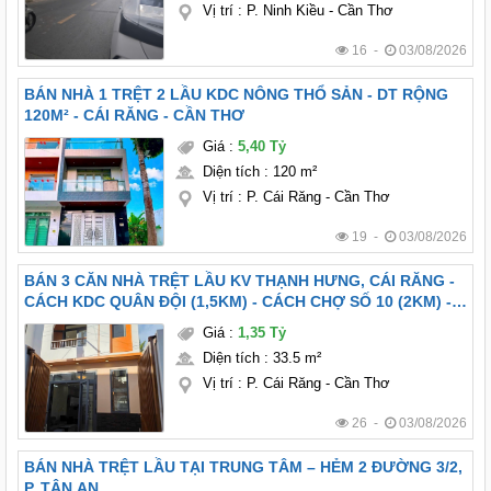
Vị trí
:
P. Ninh Kiều - Cần Thơ
16 -
03/08/2026
BÁN NHÀ 1 TRỆT 2 LẦU KDC NÔNG THỔ SẢN - DT RỘNG
120M² - CÁI RĂNG - CẦN THƠ
Giá
:
5,40 Tỷ
Diện tích
:
120 m²
Vị trí
:
P. Cái Răng - Cần Thơ
19 -
03/08/2026
BÁN 3 CĂN NHÀ TRỆT LẦU KV THẠNH HƯNG, CÁI RĂNG -
CÁCH KDC QUÂN ĐỘI (1,5KM) - CÁCH CHỢ SỐ 10 (2KM) -
FULL NỘI THẤT
Giá
:
1,35 Tỷ
Diện tích
:
33.5 m²
Vị trí
:
P. Cái Răng - Cần Thơ
26 -
03/08/2026
BÁN NHÀ TRỆT LẦU TẠI TRUNG TÂM – HẺM 2 ĐƯỜNG 3/2,
P. TÂN AN