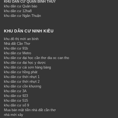
KHU DÂN CƯ QUẬN BÌNH THỦY
khu dân cư Quân báo
khu dân cư 12ha8
khu dân cư Ngân Thuận
KHU DÂN CƯ NINH KIỀU
khu đô thị mới an bình
Nhà đất Cần Thơ
khu dân cư 91b
khu dân cư Metro
khu dân cư đại học cần thơ dia oc can tho
khu dân cư đại học y dược
khu dân cư cái sơn hàng bàng
khu dân cư hồng phát
khu dân cư thới nhựt 1
khu dân cư thới nhựt 2
khu dân cư cồn khương
khu dân cư 3A
khu dân cư 923
khu dân cư 515
khu dân cư số 9
Mua bán mặt tiền nhà đất cần thơ
nhà mới xây