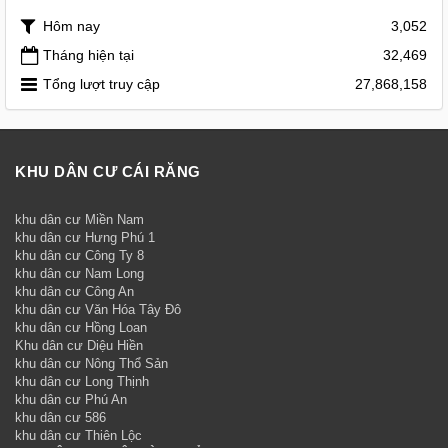
Hôm nay
3,052
Tháng hiện tại
32,469
Tổng lượt truy cập
27,868,158
KHU DÂN CƯ CÁI RĂNG
khu dân cư Miền Nam
khu dân cư Hưng Phú 1
khu dân cư Công Ty 8
khu dân cư Nam Long
khu dân cư Công An
khu dân cư Văn Hóa Tây Đô
khu dân cư Hồng Loan
Khu dân cư Diệu Hiền
khu dân cư Nông Thổ Sản
khu dân cư Long Thịnh
khu dân cư Phú An
khu dân cư 586
khu dân cư Thiên Lộc