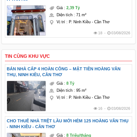
Giá
:
2,39 Tỷ
Diện tích
:
71 m²
Vị trí
:
P. Ninh Kiều - Cần Thơ
18 -
03/08/2026
TIN CÙNG KHU VỰC
BÁN NHÀ CẤP 4 HOÀN CÔNG – MẶT TIỀN HOÀNG VĂN
THỤ, NINH KIỀU, CẦN THƠ
Giá
:
8 Tỷ
Diện tích
:
95 m²
Vị trí
:
P. Ninh Kiều - Cần Thơ
16 -
03/08/2026
CHO THUÊ NHÀ TRỆT LẦU MỚI HẺM 125 HOÀNG VĂN THỤ
- NINH KIỀU - CẦN THƠ
Giá
:
8 Triệu/tháng