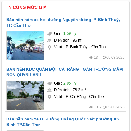
TIN CÙNG MỨC GIÁ
Bán nền hẻm xe hơi đường Nguyễn thông, P. Bình Thuỷ,
TP. Cần Thơ
Giá
:
1,59 Tỷ
Diện tích
:
95 m²
Vị trí
:
P. Bình Thủy - Cần Thơ
13 -
05/08/2026
BÁN NỀN KDC QUÂN ĐỘI, CÁI RĂNG - GẦN TRƯỜNG MẦM
NON QUỲNH ANH
Giá
:
2,05 Tỷ
Diện tích
:
78.2 m²
Vị trí
:
P. Cái Răng - Cần Thơ
10 -
05/08/2026
Bán nền hẻm xe tải đường Hoàng Quốc Việt phường An
Bình TP.Cần Thơ