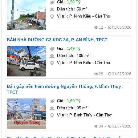
Giá
:
1,90 Tỷ
Diện tích
:
50 m²
Vị trí
:
P. Ninh Kiều - Cần Thơ
12 -
05/08/2026
BÁN NHÀ ĐƯỜNG C2 KDC 3A, P. AN BÌNH, TPCT
Giá
:
1,49 Tỷ
Diện tích
:
105 m²
Vị trí
:
P. Ninh Kiều - Cần Thơ
29 -
31/07/2026
Bán gấp nền hẻm đường Nguyễn Thông, P. Bình Thuỷ ,
TPCT
Giá
:
1,69 Tỷ
Diện tích
:
95 m²
Vị trí
:
P. Bình Thủy - Cần Thơ
34 -
31/07/2026