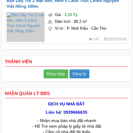
Bán Dãy Trọ 2 mặt tiền, Hẻm 5 Cách Trục Chính Nguyễn
Việt Hồng 100m
Giá
:
2,10 Tỷ
Diện tích
:
80.2 m²
Vị trí
:
P. Ninh Kiều - Cần Thơ
147 -
23/07/2026
THÀNH VIÊN
Đăng nhập
Đăng ký
NHẬN QUẢN LÝ BĐS
DỊCH VỤ NHÀ ĐẤT
Liên hệ: 0939666635
- Nhận mua bán nhà đất nhanh
- Hỗ Trợ xem pháp lý giấy tờ nhà đất
- Cầm cố nhà đất lãi thấp