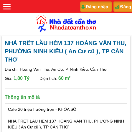
Đăng nhập
Đăng
NHÀ TRỆT LẦU HẺM 137 HOÀNG VĂN THỤ,
PHƯỜNG NINH KIỀU ( An Cư cũ ), TP CẦN
THƠ
Địa chỉ: Hoàng Văn Thụ, An Cư, P. Ninh Kiều, Cần Thơ
1,80 Tỷ
60 m²
Giá:
Diện tích:
Thông tin mô tả
Cafe 20 triệu hưởng trọn - KHÓA SỐ
NHÀ TRỆT LẦU HẺM 137 HOÀNG VĂN THỤ, PHƯỜNG NINH
KIỀU ( An Cư cũ ), TP CẦN THƠ