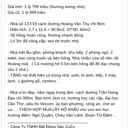
Giá mới: 1 tỷ 799 triệu (thương lượng nhẹ)
Giá cũ: 1 tỷ 999 triệu
- Nhà số 137/18 cách đường Hoàng Văn Thụ chỉ 90m.
- Diện tích: 2,7 x 11,4 = 30,9m2. DTSD: 60m2
- Sổ hồng hoàn công. Hướng chánh đông
- Lộ 3m đã nâng cấp, taxi tới trước nhà
- Nhà trệt lầu gồm: phòng khách, khu bếp, 2 phòng ngủ, 2
toilet, ban công trước và bên hông. Nhà nhiều cửa sổ nên rất
thoáng mát . ( Có mương hở 0.5m bên hông để đồ đạc chung
cho 2 nhà )
- TẶNG nội thất hiện có trong nhà: sofa, tủ lạnh, bếp, 2 máy
lạnh, 1 giường gỗ, camera ...
- Nhà vị trí đẹp, nằm ngay trung tâm, cách đường Trần Hưng
Đạo chỉ 300m. Bán kính 1km có: trường học các cấp, đại học
Cần Thơ, siêu thị Vincom, ủy ban phường, công an, chợ an
cư .... THÍCH HỢP MUA LẤY HỘ KHẨU cho con em học
trường điểm: Ngô Quyền, Châu Văn Liêm, Đoàn Thị Điểm ...
___________________________________
- Công Ty TNHH Bất Động Sản ZoZo