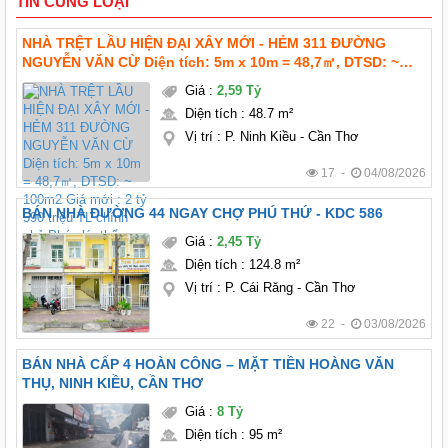
TIN CÙNG LOẠI
NHÀ TRỆT LẦU HIỆN ĐẠI XÂY MỚI - HẺM 311 ĐƯỜNG
NGUYỄN VĂN CỪ Diện tích: 5m x 10m = 48,7㎡, DTSD: ~
100m2 Giá mới : 2 tỷ 590 triệu TL chính chủ Pháp lý: thổ
Giá
:
2,59 Tỷ
cư hoàn công Hướng: Tây bắc
Diện tích
:
48.7 m²
Vị trí
:
P. Ninh Kiều - Cần Thơ
17 -
04/08/2026
BÁN NHÀ ĐƯỜNG 44 NGAY CHỢ PHÚ THỨ - KDC 586
Giá
:
2,45 Tỷ
Diện tích
:
124.8 m²
Vị trí
:
P. Cái Răng - Cần Thơ
22 -
03/08/2026
BÁN NHÀ CẤP 4 HOÀN CÔNG – MẶT TIỀN HOÀNG VĂN
THỤ, NINH KIỀU, CẦN THƠ
Giá
:
8 Tỷ
Diện tích
:
95 m²