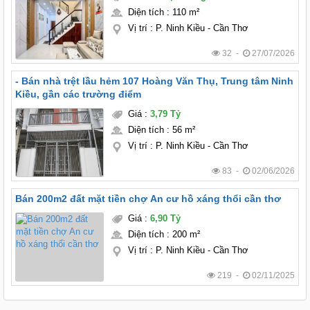
Diện tích
:
110 m²
Vị trí
:
P. Ninh Kiều - Cần Thơ
32 -
27/07/2026
- Bán nhà trệt lầu hẻm 107 Hoàng Văn Thụ, Trung tâm Ninh
Kiều, gần các trường điểm
Giá
:
3,79 Tỷ
Diện tích
:
56 m²
Vị trí
:
P. Ninh Kiều - Cần Thơ
83 -
02/06/2026
Bán 200m2 đất mặt tiền chợ An cư hồ xáng thổi cần thơ
Giá
:
6,90 Tỷ
Diện tích
:
200 m²
Vị trí
:
P. Ninh Kiều - Cần Thơ
219 -
02/11/2025