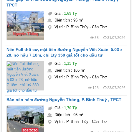
TPCT
Giá
:
1,69 Tỷ
Diện tích
:
95 m²
Vị trí
:
P. Bình Thủy - Cần Thơ
38 -
31/07/2026
Nền Full thổ cư, mặt tiền đường Nguyễn Viết Xuân, 5.03 x
28, nở hậu 7.18m, chỉ 1tỷ 350 giá tốt cho đầu tư
Giá
:
1,35 Tỷ
Diện tích
:
165 m²
Vị trí
:
P. Bình Thủy - Cần Thơ
128 -
23/07/2026
Bán nền hẻm đường Nguyễn Thông, P. Bình Thuỷ , TPCT
Giá
:
1,70 Tỷ
Diện tích
:
95 m²
Vị trí
:
P. Bình Thủy - Cần Thơ