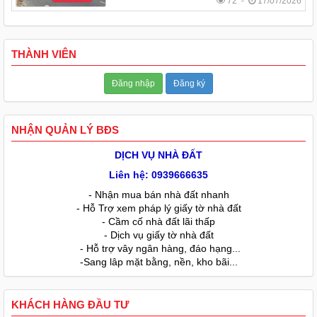
72 -
17/07/2026
THÀNH VIÊN
Đăng nhập
Đăng ký
NHẬN QUẢN LÝ BĐS
DỊCH VỤ NHÀ ĐẤT
Liên hệ: 0939666635
- Nhận mua bán nhà đất nhanh
- Hỗ Trợ xem pháp lý giấy tờ nhà đất
- Cầm cố nhà đất lãi thấp
- Dịch vụ giấy tờ nhà đất
- Hỗ trợ vây ngân hàng, đáo hạng...
-Sang lâp mặt bằng, nền, kho bãi...
KHÁCH HÀNG ĐẦU TƯ