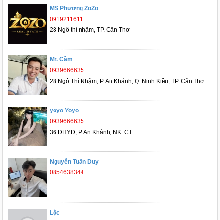
MS Phương ZoZo
0919211611
28 Ngô thì nhậm, TP. Cần Thơ
Mr. Cầm
0939666635
28 Ngô Thì Nhậm, P. An Khánh, Q. Ninh Kiều, TP. Cần Thơ
yoyo Yoyo
0939666635
36 ĐHYD, P. An Khánh, NK. CT
Nguyễn Tuấn Duy
0854638344
Lộc