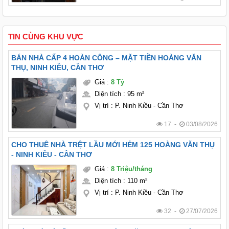
TIN CÙNG KHU VỰC
BÁN NHÀ CẤP 4 HOÀN CÔNG – MẶT TIỀN HOÀNG VĂN
THỤ, NINH KIỀU, CẦN THƠ
Giá
:
8 Tỷ
Diện tích
:
95 m²
Vị trí
:
P. Ninh Kiều - Cần Thơ
17 -
03/08/2026
CHO THUÊ NHÀ TRỆT LẦU MỚI HẺM 125 HOÀNG VĂN THỤ
- NINH KIỀU - CẦN THƠ
Giá
:
8 Triệu/tháng
Diện tích
:
110 m²
Vị trí
:
P. Ninh Kiều - Cần Thơ
32 -
27/07/2026