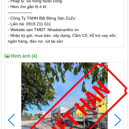
- Pháp lý: Sổ hồng hoàn công
- Hẻm 2m gần lộ ô tô
——————
- Công Ty TNHH Bất Động Sản ZoZo
- Liên hệ: 0919 211 611
- Website sàn TMĐT: Nhadatcantho.vn
- Nhận ký gửi, mua bán, xây dựng, Cầm Cố, hỗ trợ vay vốn
ngân hàng, đáo nợ, rút tài sản
Hình ảnh (4)