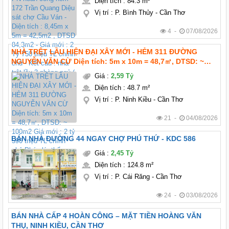
Diện tích
:
84.3 m²
Vị trí
:
P. Bình Thủy - Cần Thơ
4 -
07/08/2026
NHÀ TRỆT LẦU HIỆN ĐẠI XÂY MỚI - HẺM 311 ĐƯỜNG
NGUYỄN VĂN CỪ Diện tích: 5m x 10m = 48,7㎡, DTSD: ~
100m2 Giá mới : 2 tỷ 590 triệu TL chính chủ Pháp lý: thổ
Giá
:
2,59 Tỷ
cư hoàn công Hướng: Tây bắc
Diện tích
:
48.7 m²
Vị trí
:
P. Ninh Kiều - Cần Thơ
21 -
04/08/2026
BÁN NHÀ ĐƯỜNG 44 NGAY CHỢ PHÚ THỨ - KDC 586
Giá
:
2,45 Tỷ
Diện tích
:
124.8 m²
Vị trí
:
P. Cái Răng - Cần Thơ
24 -
03/08/2026
BÁN NHÀ CẤP 4 HOÀN CÔNG – MẶT TIỀN HOÀNG VĂN
THỤ, NINH KIỀU, CẦN THƠ