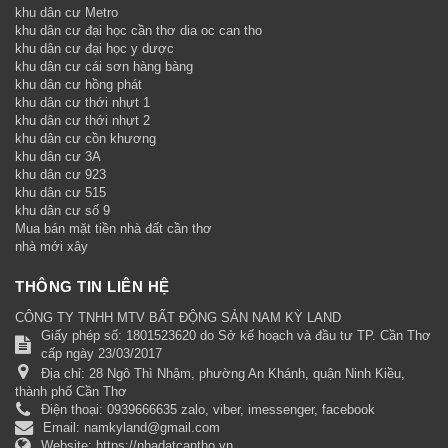
khu dân cư Metro
khu dân cư đại học cần thơ dia oc can tho
khu dân cư đại học y dược
khu dân cư cái sơn hàng bàng
khu dân cư hồng phát
khu dân cư thới nhựt 1
khu dân cư thới nhựt 2
khu dân cư cồn khương
khu dân cư 3A
khu dân cư 923
khu dân cư 515
khu dân cư số 9
Mua bán mặt tiền nhà đất cần thơ
nhà mới xây
THÔNG TIN LIÊN HỆ
CÔNG TY TNHH MTV BẤT ĐỘNG SẢN NAM KỲ LAND
Giấy phép số: 1801523620 do Sở kế hoạch và đầu tư TP. Cần Thơ
cấp ngày 23/03/2017
Địa chỉ:
28 Ngô Thì Nhậm, phường An Khánh, quận Ninh Kiều,
thành phố Cần Thơ
Điện thoại:
0939666635 zalo, viber, imessenger, facebook
Email:
namkyland@gmail.com
Website:
https://nhadatcantho.vn