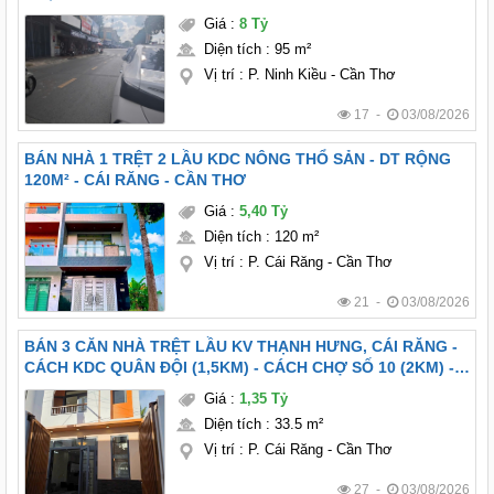
Giá
:
8 Tỷ
Diện tích
:
95 m²
Vị trí
:
P. Ninh Kiều - Cần Thơ
17 -
03/08/2026
BÁN NHÀ 1 TRỆT 2 LẦU KDC NÔNG THỔ SẢN - DT RỘNG
120M² - CÁI RĂNG - CẦN THƠ
Giá
:
5,40 Tỷ
Diện tích
:
120 m²
Vị trí
:
P. Cái Răng - Cần Thơ
21 -
03/08/2026
BÁN 3 CĂN NHÀ TRỆT LẦU KV THẠNH HƯNG, CÁI RĂNG -
CÁCH KDC QUÂN ĐỘI (1,5KM) - CÁCH CHỢ SỐ 10 (2KM) -
FULL NỘI THẤT
Giá
:
1,35 Tỷ
Diện tích
:
33.5 m²
Vị trí
:
P. Cái Răng - Cần Thơ
27 -
03/08/2026