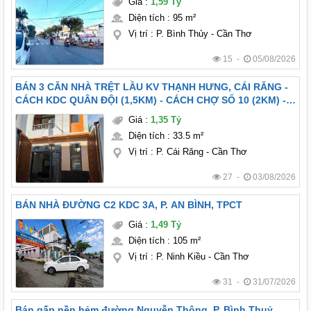
Giá
:
1,59 Tỷ
Diện tích
:
95 m²
Vị trí
:
P. Bình Thủy - Cần Thơ
15 -
05/08/2026
BÁN 3 CĂN NHÀ TRỆT LẦU KV THẠNH HƯNG, CÁI RĂNG -
CÁCH KDC QUÂN ĐỘI (1,5KM) - CÁCH CHỢ SỐ 10 (2KM) -
FULL NỘI THẤT
Giá
:
1,35 Tỷ
Diện tích
:
33.5 m²
Vị trí
:
P. Cái Răng - Cần Thơ
27 -
03/08/2026
BÁN NHÀ ĐƯỜNG C2 KDC 3A, P. AN BÌNH, TPCT
Giá
:
1,49 Tỷ
Diện tích
:
105 m²
Vị trí
:
P. Ninh Kiều - Cần Thơ
31 -
31/07/2026
Bán gấp nền hẻm đường Nguyễn Thông, P. Bình Thuỷ ,