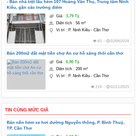
- Bán nhà trệt lầu hẻm 107 Hoàng Văn Thụ, Trung tâm Ninh
Kiều, gần các trường điểm
Giá
:
3,79 Tỷ
Diện tích
:
56 m²
Vị trí
:
P. Ninh Kiều - Cần Thơ
83 -
02/06/2026
Bán 200m2 đất mặt tiền chợ An cư hồ xáng thổi cần thơ
Giá
:
6,90 Tỷ
Diện tích
:
200 m²
Vị trí
:
P. Ninh Kiều - Cần Thơ
219 -
02/11/2025
TIN CÙNG MỨC GIÁ
Bán nền hẻm xe hơi đường Nguyễn thông, P. Bình Thuỷ,
TP. Cần Thơ