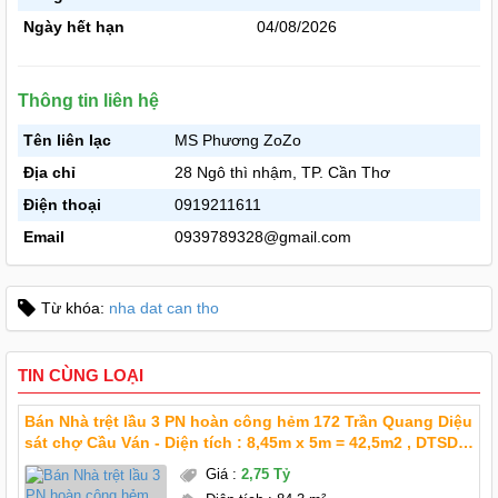
Ngày hết hạn
04/08/2026
Thông tin liên hệ
Tên liên lạc
MS Phương ZoZo
Địa chỉ
28 Ngô thì nhậm, TP. Cần Thơ
Điện thoại
0919211611
Email
0939789328@gmail.com
Từ khóa:
nha dat can tho
TIN CÙNG LOẠI
Bán Nhà trệt lầu 3 PN hoàn công hẻm 172 Trần Quang Diệu
sát chợ Cầu Ván - Diện tích : 8,45m x 5m = 42,5m2 , DTSD
84,3m2 - Giá mới : 2 Tỷ 750 triệu TL chính chủ - Kết cấu :
Giá
:
2,75 Tỷ
nhà trệt lầu 3 phòng ngủ (