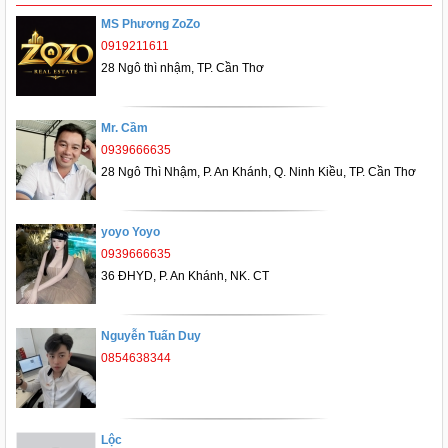
MS Phương ZoZo
0919211611
28 Ngô thì nhậm, TP. Cần Thơ
Mr. Cầm
0939666635
28 Ngô Thì Nhậm, P. An Khánh, Q. Ninh Kiều, TP. Cần Thơ
yoyo Yoyo
0939666635
36 ĐHYD, P. An Khánh, NK. CT
Nguyễn Tuấn Duy
0854638344
Lộc