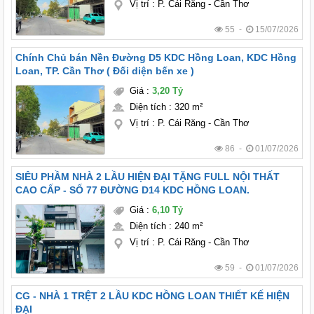
Vị trí
:
P. Cái Răng - Cần Thơ
55 -
15/07/2026
Chính Chủ bán Nền Đường D5 KDC Hồng Loan, KDC Hồng
Loan, TP. Cần Thơ ( Đối diện bến xe )
Giá
:
3,20 Tỷ
Diện tích
:
320 m²
Vị trí
:
P. Cái Răng - Cần Thơ
86 -
01/07/2026
SIÊU PHẦM NHÀ 2 LẦU HIỆN ĐẠI TẶNG FULL NỘI THẤT
CAO CẤP - SỐ 77 ĐƯỜNG D14 KDC HỒNG LOAN.
Giá
:
6,10 Tỷ
Diện tích
:
240 m²
Vị trí
:
P. Cái Răng - Cần Thơ
59 -
01/07/2026
CG - NHÀ 1 TRỆT 2 LẦU KDC HỒNG LOAN THIẾT KẾ HIỆN
ĐẠI