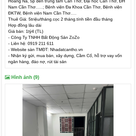
Hoàng Na, 5p đến trung tâm Cần Thơ, Đại học Cần Thơ, ĐH
Nam Cần Thơ......; Bệnh viện Đa Khoa Cần Thơ, Bệnh viện
ĐKTW, Bệnh viện Nam Cần Thơ.....
Thuê Giá: 5triệu/tháng.cọc 2 tháng.tính tiền đầu tháng
Hợp đồng lâu dài
Giá bán: 1tỷ4 (TL)
- Công Ty TNHH Bất Động Sản ZoZo
- Liên hệ: 0919 211 611
- Website sàn TMĐT: Nhadatcantho.vn
- Nhận ký gửi, mua bán, xây dựng, Cầm Cố, hỗ trợ vay vốn
ngân hàng, đáo nợ, rút tài sản
Hình ảnh (9)