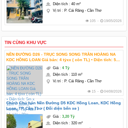
Diện tích
:
40 m²
Vị trí
:
P. Cái Răng - Cần Thơ
105 -
19/05/2026
TIN CÙNG KHU VỰC
NỀN ĐƯỜNG D26 - TRỤC SONG SONG TRẦN HOÀNG NA
KDC HỒNG LOAN Giá bán: 4 tỷxx ( còn TL) • Diện tích: 5m
x 22m = 110m2 • Hướng: Tây Nam • Lộ giới : 20m
Giá
:
4 Tỷ
Diện tích
:
110 m²
Vị trí
:
P. Cái Răng - Cần Thơ
15 -
04/08/2026
Chính Chủ bán Nền Đường D5 KDC Hồng Loan, KDC Hồng
Loan, TP. Cần Thơ ( Đối diện bến xe )
Giá
:
3,20 Tỷ
Diện tích
:
320 m²