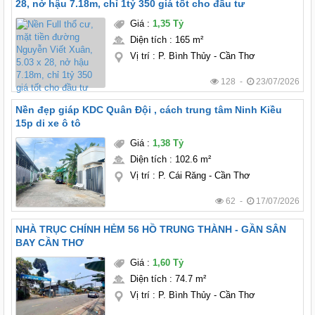
28, nở hậu 7.18m, chỉ 1tỷ 350 giá tốt cho đầu tư
Giá
:
1,35 Tỷ
Diện tích
:
165 m²
Vị trí
:
P. Bình Thủy - Cần Thơ
128 -
23/07/2026
Nền đẹp giáp KDC Quân Đội , cách trung tâm Ninh Kiều
15p di xe ô tô
Giá
:
1,38 Tỷ
Diện tích
:
102.6 m²
Vị trí
:
P. Cái Răng - Cần Thơ
62 -
17/07/2026
NHÀ TRỤC CHÍNH HẺM 56 HỒ TRUNG THÀNH - GẦN SÂN
BAY CẦN THƠ
Giá
:
1,60 Tỷ
Diện tích
:
74.7 m²
Vị trí
:
P. Bình Thủy - Cần Thơ