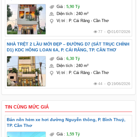
Giá
:
5,90 Tỷ
Diện tích
:
240 m²
Vị trí
:
P. Cái Răng - Cần Thơ
77 -
01/07/2026
NHÀ TRỆT 2 LẦU MỚI ĐẸP – ĐƯỜNG D7 (SÁT TRỤC CHÍNH
D1) KDC HỒNG LOAN 6A, P. CÁI RĂNG, TP. CẦN THƠ
Giá
:
6,30 Tỷ
Diện tích
:
240 m²
Vị trí
:
P. Cái Răng - Cần Thơ
44 -
19/06/2026
TIN CÙNG MỨC GIÁ
Bán nền hẻm xe hơi đường Nguyễn thông, P. Bình Thuỷ,
TP. Cần Thơ
Giá
:
1,59 Tỷ