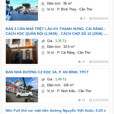
Diện tích
:
95 m²
Vị trí
:
P. Bình Thủy - Cần Thơ
9 -
05/08/2026
BÁN 3 CĂN NHÀ TRỆT LẦU KV THẠNH HƯNG, CÁI RĂNG -
CÁCH KDC QUÂN ĐỘI (1,5KM) - CÁCH CHỢ SỐ 10 (2KM) -
FULL NỘI THẤT
Giá
:
1,35 Tỷ
Diện tích
:
33.5 m²
Vị trí
:
P. Cái Răng - Cần Thơ
25 -
03/08/2026
BÁN NHÀ ĐƯỜNG C2 KDC 3A, P. AN BÌNH, TPCT
Giá
:
1,49 Tỷ
Diện tích
:
105 m²
Vị trí
:
P. Ninh Kiều - Cần Thơ
29 -
31/07/2026
Nền Full thổ cư, mặt tiền đường Nguyễn Viết Xuân, 5.03 x