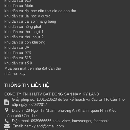
khu dân cư 91b
khu dân cư Metro
khu dân cư đại học cần thơ dia oc can tho
khu dân cư đại học y dược
khu dân cư cái sơn hàng bàng
khu dân cư hồng phát
khu dân cư thới nhựt 1
khu dân cư thới nhựt 2
khu dân cư cồn khương
khu dân cư 3A
khu dân cư 923
khu dân cư 515
khu dân cư số 9
Mua bán mặt tiền nhà đất cần thơ
nhà mới xây
THÔNG TIN LIÊN HỆ
CÔNG TY TNHH MTV BẤT ĐỘNG SẢN NAM KỲ LAND
Giấy phép số: 1801523620 do Sở kế hoạch và đầu tư TP. Cần Thơ
cấp ngày 23/03/2017
Địa chỉ:
28 Ngô Thì Nhậm, phường An Khánh, quận Ninh Kiều,
thành phố Cần Thơ
Điện thoại:
0939666635 zalo, viber, imessenger, facebook
Email:
namkyland@gmail.com