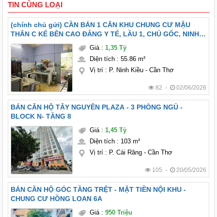
TIN CÙNG LOẠI
(chính chủ gửi) CẦN BÁN 1 CĂN KHU CHUNG CƯ MẬU
THÂN C KẾ BÊN CAO ĐẲNG Y TẾ, LẦU 1, CHỦ GỐC, NINH
KIỀU TP CẦN THƠ
Giá
:
1,35 Tỷ
Diện tích
:
55.86 m²
Vị trí
:
P. Ninh Kiều - Cần Thơ
82 -
02/06/2026
BÁN CĂN HỘ TÂY NGUYÊN PLAZA - 3 PHÒNG NGỦ -
BLOCK N- TẦNG 8
Giá
:
1,45 Tỷ
Diện tích
:
103 m²
Vị trí
:
P. Cái Răng - Cần Thơ
105 -
20/05/2026
BÁN CĂN HỘ GÓC TẦNG TRỆT - MẶT TIỀN NỘI KHU -
CHUNG CƯ HỒNG LOAN 6A
Giá
:
950 Triệu