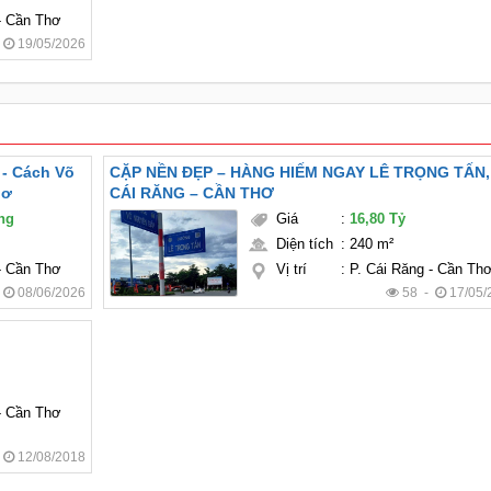
 - Cần Thơ
-
19/05/2026
 - Cách Võ
CẶP NỀN ĐẸP – HÀNG HIẾM NGAY LÊ TRỌNG TẤN,
hơ
CÁI RĂNG – CẦN THƠ
áng
Giá
:
16,80 Tỷ
Diện tích
:
240 m²
 - Cần Thơ
Vị trí
:
P. Cái Răng - Cần Th
-
08/06/2026
58 -
17/05/
 - Cần Thơ
-
12/08/2018