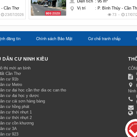
Diện tích
:
95 m²
y - Cần Thơ
Vị trí
:
P. Bình Thủy - Cần T
-
23/07/2026
73 -
17/07/
ịnh đăng tin
Chính sách Bảo Mật
Cơ chế tranh chấp
 DÂN CƯ NINH KIỀU
THÔ
ô thị mới an bình
CÔN
đất Cần Thơ
dân cư 91b
dân cư Metro
ân cư đại học cần thơ dia oc can tho
Ninh
dân cư đại học y dược
dân cư cái sơn hàng bàng
dân cư hồng phát
ân cư thới nhựt 1
ân cư thới nhựt 2
dân cư cồn khương
dân cư 3A
dân cư 923