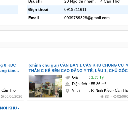
Địa chỉ
28 Ngô thì nhậm, TP. Cần Thơ
Điện thoại
0919211611
Email
0939789328@gmail.com
ng 8 KDC
(chính chủ gửi) CẦN BÁN 1 CĂN KHU CHUNG CƯ 
rung tâm
THÂN C KẾ BÊN CAO ĐẲNG Y TẾ, LẦU 1, CHỦ GỐC
NINH KIỀU TP CẦN THƠ
Giá
:
1,35 Tỷ
Diện tích
:
55.86 m²
 - Cần Thơ
Vị trí
:
P. Ninh Kiều - Cần Th
-
06/06/2026
83 -
02/06/
NỘI KHU -