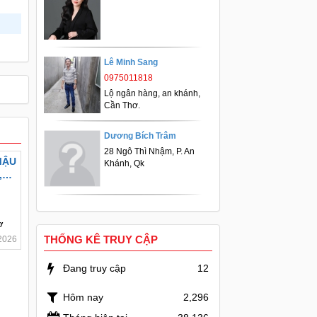
Lê Minh Sang
0975011818
Lộ ngân hàng, an khánh,
Cần Thơ.
Dương Bích Trâm
28 Ngô Thì Nhậm, P. An
MẬU
Khánh, Qk
,
ơ
THỐNG KÊ TRUY CẬP
2026
Đang truy cập
12
Hôm nay
2,296