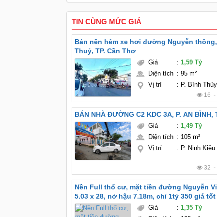
TIN CÙNG MỨC GIÁ
Bán nền hẻm xe hơi đường Nguyễn thông, 
Thuỷ, TP. Cần Thơ
Giá
:
1,59 Tỷ
Diện tích
:
95 m²
Vị trí
:
P. Bình Thủ
16 
BÁN NHÀ ĐƯỜNG C2 KDC 3A, P. AN BÌNH,
Giá
:
1,49 Tỷ
Diện tích
:
105 m²
Vị trí
:
P. Ninh Kiều
32 
Nền Full thổ cư, mặt tiền đường Nguyễn Vi
5.03 x 28, nở hậu 7.18m, chỉ 1tỷ 350 giá tố
Giá
:
1,35 Tỷ