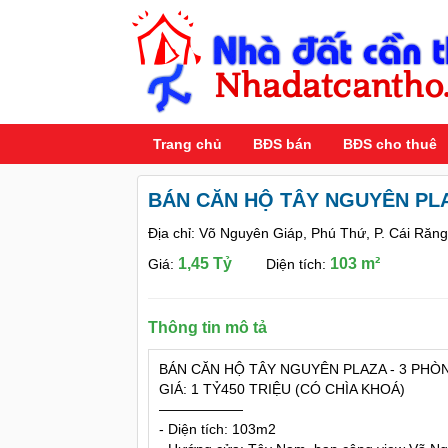
Trang chủ
BĐS bán
BĐS cho thuê
BÁN CĂN HỘ TÂY NGUYÊN PLA
Địa chỉ: Võ Nguyên Giáp, Phú Thứ, P. Cái Răn
1,45 Tỷ
103 m²
Giá:
Diện tích:
Thông tin mô tả
BÁN CĂN HỘ TÂY NGUYÊN PLAZA - 3 PHÒN
GIÁ: 1 TỶ450 TRIỆU (CÓ CHÌA KHOÁ)
——————
- Diện tích: 103m2