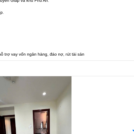
uyên Giáp và khu Phú An.
p.
 trợ vay vốn ngân hàng, đáo nợ, rút tài sản