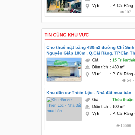
Vị trí
:
P. Cái Răng
107 
TIN CÙNG KHU VỰC
Cho thuê mặt bằng 430m2 đường Chí Sinh
Nguyên Giáp 100m , Q.Cái Răng, TP.Cần T
Giá
:
15 Triệu/th
Diện tích
:
430 m²
Vị trí
:
P. Cái Răng
54 
Khu dân cư Thiên Lộc - Nhà đất mua bán
Giá
:
Thỏa thuận
Diện tích
:
100 m²
Vị trí
:
P. Cái Răng
15566 