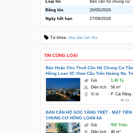
Loại tin
Bán căn hộ chung cư
Đăng lúc
20/05/2026
Ngày hết hạn
27/08/2026
Từ khóa:
nha dat can tho
TIN CÙNG LOẠI
Bán Hoặc Cho Thuê Căn Hộ Chung Cư Tầ
Hồng Loan 5C View Cầu Trần Hoàng Na. T
Tp.Cần Thơ.
Giá
:
1,40 Tỷ
Diện tích
:
56 m²
Vị trí
:
P. Cái Răng
69 
BÁN CĂN HỘ GÓC TẦNG TRỆT - MẶT TIỀN 
CHUNG CƯ HỒNG LOAN 6A
Giá
:
950 Triệu
Diện tích
:
40 m²