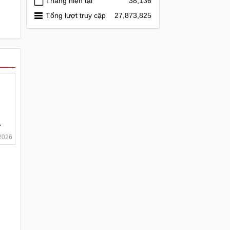
Tháng hiện tại
38,136
Tổng lượt truy cập
27,873,825
ơ
2026