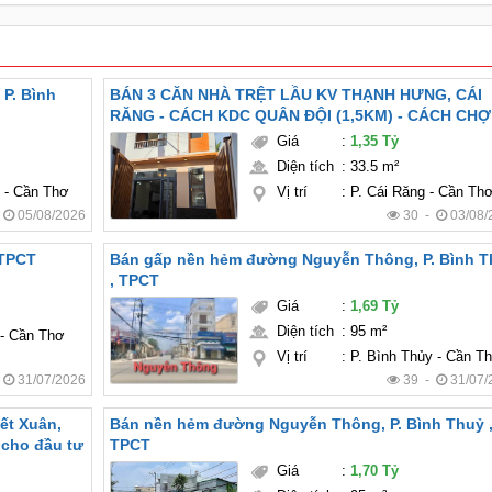
P. Bình
BÁN 3 CĂN NHÀ TRỆT LẦU KV THẠNH HƯNG, CÁI
RĂNG - CÁCH KDC QUÂN ĐỘI (1,5KM) - CÁCH CHỢ
10 (2KM) - FULL NỘI THẤT
Giá
:
1,35 Tỷ
Diện tích
:
33.5 m²
y - Cần Thơ
Vị trí
:
P. Cái Răng - Cần Th
-
05/08/2026
30 -
03/08/
 TPCT
Bán gấp nền hẻm đường Nguyễn Thông, P. Bình T
, TPCT
Giá
:
1,69 Tỷ
Diện tích
:
95 m²
 - Cần Thơ
Vị trí
:
P. Bình Thủy - Cần T
-
31/07/2026
39 -
31/07/
ết Xuân,
Bán nền hẻm đường Nguyễn Thông, P. Bình Thuỷ 
t cho đầu tư
TPCT
Giá
:
1,70 Tỷ