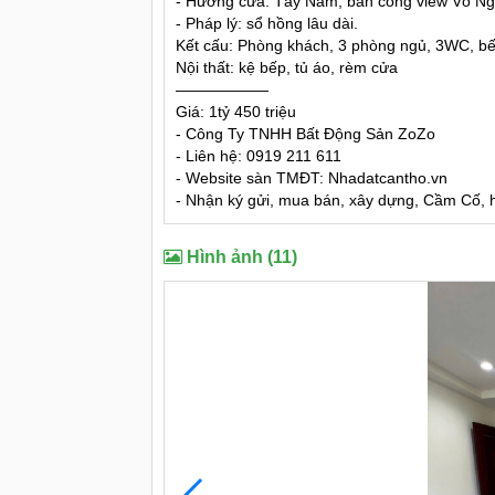
- Hướng cửa: Tây Nam, ban công view Võ Ng
- Pháp lý: sổ hồng lâu dài.
Kết cấu: Phòng khách, 3 phòng ngủ, 3WC, bế
Nội thất: kệ bếp, tủ áo, rèm cửa
——————
Giá: 1tỷ 450 triệu
- Công Ty TNHH Bất Động Sản ZoZo
- Liên hệ: 0919 211 611
- Website sàn TMĐT: Nhadatcantho.vn
- Nhận ký gửi, mua bán, xây dựng, Cầm Cố, hỗ
Hình ảnh (11)