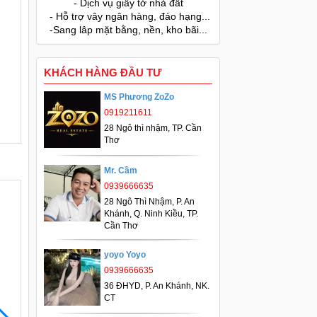
- Dịch vụ giấy tờ nhà đất
- Hỗ trợ vây ngân hàng, đáo hạng...
-Sang lâp mặt bằng, nền, kho bãi...
KHÁCH HÀNG ĐẦU TƯ
MS Phương ZoZo
0919211611
28 Ngô thì nhậm, TP. Cần
Thơ
Mr. Cầm
0939666635
28 Ngô Thì Nhậm, P. An
Khánh, Q. Ninh Kiều, TP.
Cần Thơ
yoyo Yoyo
0939666635
36 ĐHYD, P. An Khánh, NK.
CT