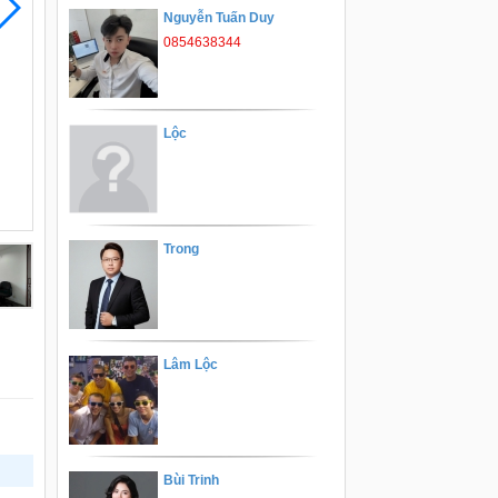
Nguyễn Tuấn Duy
0854638344
Lộc
Trong
Lâm Lộc
Bùi Trinh