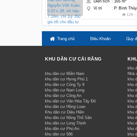
Diện tích
:
165 m²
Vị trí
:
P. Bình Thủ
129 
Trang chủ
Điều Khoản
Quy đ
KHU DÂN CƯ CÁI RĂNG
KHU
khu đ
khu dân cư Miền Nam
Nhà 
khu dân cư Hưng Phú 1
khu 
khu dân cư Công Ty 8
khu 
khu dân cư Nam Long
khu d
khu dân cư Công An
khu 
khu dân cư Văn Hóa Tây Đô
khu 
khu dân cư Hồng Loan
khu 
Khu dân cư Diệu Hiền
khu d
khu dân cư Nông Thổ Sản
khu d
khu dân cư Long Thịnh
khu 
khu dân cư Phú An
khu 
khu dân cư 586
khu 