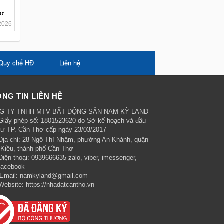
hơ
2026
Quy chế HĐ
Liên hệ
NG TIN LIÊN HỆ
G TY TNHH MTV BẤT ĐỘNG SẢN NAM KỲ LAND
Giấy phép số: 1801523620 do Sở kế hoạch và đầu
tư TP. Cần Thơ cấp ngày 23/03/2017
Địa chỉ:
28 Ngô Thì Nhậm, phường An Khánh, quận
 Kiều, thành phố Cần Thơ
Điện thoại:
0939666635 zalo, viber, imessenger,
facebook
Email:
namkyland@gmail.com
Website:
https://nhadatcantho.vn