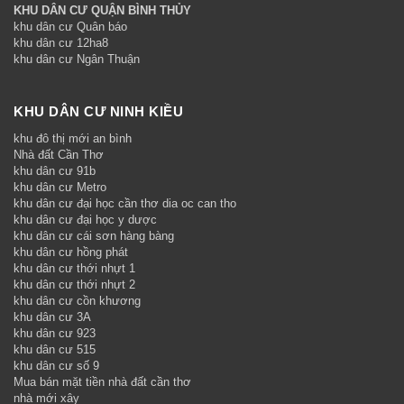
KHU DÂN CƯ QUẬN BÌNH THỦY
khu dân cư Quân báo
khu dân cư 12ha8
khu dân cư Ngân Thuận
KHU DÂN CƯ NINH KIỀU
khu đô thị mới an bình
Nhà đất Cần Thơ
khu dân cư 91b
khu dân cư Metro
khu dân cư đại học cần thơ dia oc can tho
khu dân cư đại học y dược
khu dân cư cái sơn hàng bàng
khu dân cư hồng phát
khu dân cư thới nhựt 1
khu dân cư thới nhựt 2
khu dân cư cồn khương
khu dân cư 3A
khu dân cư 923
khu dân cư 515
khu dân cư số 9
Mua bán mặt tiền nhà đất cần thơ
nhà mới xây