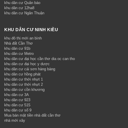
khu dân cư Quân báo
khu dân cư 12ha8
khu dân cư Ngân Thuận
KHU DÂN CƯ NINH KIỀU
khu đô thị mới an bình
Nhà đất Cần Thơ
khu dân cư 91b
khu dân cư Metro
khu dân cư đại học cần thơ dia oc can tho
khu dân cư đại học y dược
khu dân cư cái sơn hàng bàng
khu dân cư hồng phát
khu dân cư thới nhựt 1
khu dân cư thới nhựt 2
khu dân cư cồn khương
khu dân cư 3A
khu dân cư 923
khu dân cư 515
khu dân cư số 9
Mua bán mặt tiền nhà đất cần thơ
nhà mới xây