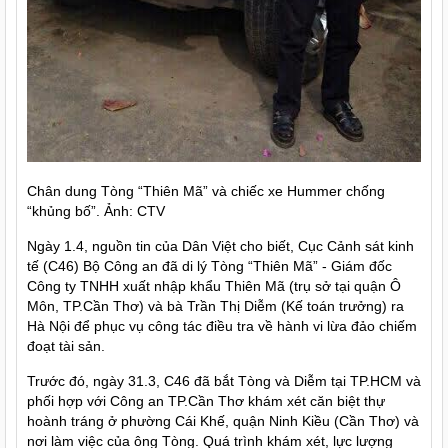
Chân dung Tòng “Thiên Mã” và chiếc xe Hummer chống
“khủng bố”. Ảnh: CTV
Ngày 1.4, nguồn tin của Dân Việt cho biết, Cục Cảnh sát kinh
tế (C46) Bộ Công an đã di lý Tòng “Thiên Mã” - Giám đốc
Công ty TNHH xuất nhập khẩu Thiên Mã (trụ sở tại quận Ô
Môn, TP.Cần Thơ) và bà Trần Thị Diễm (Kế toán trưởng) ra
Hà Nội để phục vụ công tác điều tra về hành vi lừa đảo chiếm
đoạt tài sản.
Trước đó, ngày 31.3, C46 đã bắt Tòng và Diễm tại TP.HCM và
phối hợp với Công an TP.Cần Thơ khám xét căn biệt thự
hoành tráng ở phường Cái Khế, quận Ninh Kiều (Cần Thơ) và
nơi làm việc của ông Tòng. Quá trình khám xét, lực lượng