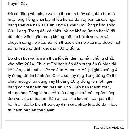
Huỳnh Xây
Để có đồng vốn phục vụ cho thu mua thủy sản, đầu tư nhà
máy, ông Tòng phải lập nhiều hồ sơ để vay vốn tại các ngân
hàng trên địa bàn TP.Cần Thơ và khu vực Đồng bằng sông
Cửu Long. Trong đó, có nhiều hồ sơ không “minh bạch” đã
dẫn đến việc ngân hàng không thể thu hồi được vốn và
chuyển sang nợ xấu. Số tiền thuộc diện nợ xấu này được một
số tài liệu xác định khoảng 700 tỷ đồng.
Do chơi bời và làm ăn thua lỗ dẫn đến nợ nần chồng chất,
vào năm 2014, Chi cục Thi hành án dân sự quận Ô Môn đã
kê biên, phát mãi chiếc xe ô tô Hummer H2 (trị giá khoảng 4
tỷ đồng) để thi hành án. Chiếc xe này ông Tòng dùng để thế
chấp một gói tín dụng vay khoảng 10 tỷ đồng từ một ngân
hàng có chi nhánh đặt tại Cần Thơ. Đến hạn thanh toán,
nhưng ông Tòng không có khả năng chi trả nên ngân hàng
đưa vụ việc ra tòa án. Bản án có hiệu lực nên cơ quan thi
hành án đã kê biên theo quy định của pháp luật để đảm bảo
thi hành bản án tòa tuyên.
Tác giả bài viết:
ctv