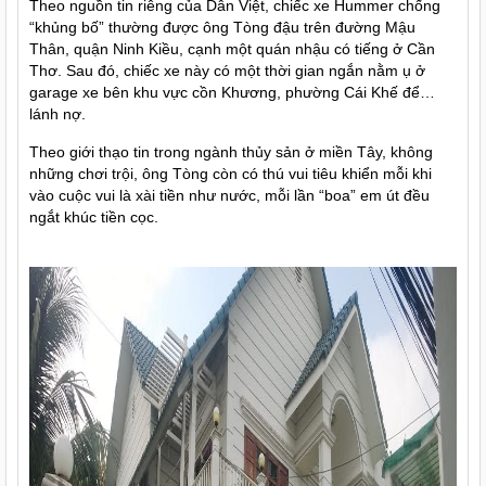
Theo nguồn tin riêng của Dân Việt, chiếc xe Hummer chống
“khủng bố” thường được ông Tòng đậu trên đường Mậu
Thân, quận Ninh Kiều, cạnh một quán nhậu có tiếng ở Cần
Thơ. Sau đó, chiếc xe này có một thời gian ngắn nằm ụ ở
garage xe bên khu vực cồn Khương, phường Cái Khế để…
lánh nợ.
Theo giới thạo tin trong ngành thủy sản ở miền Tây, không
những chơi trội, ông Tòng còn có thú vui tiêu khiển mỗi khi
vào cuộc vui là xài tiền như nước, mỗi lần “boa” em út đều
ngắt khúc tiền cọc.