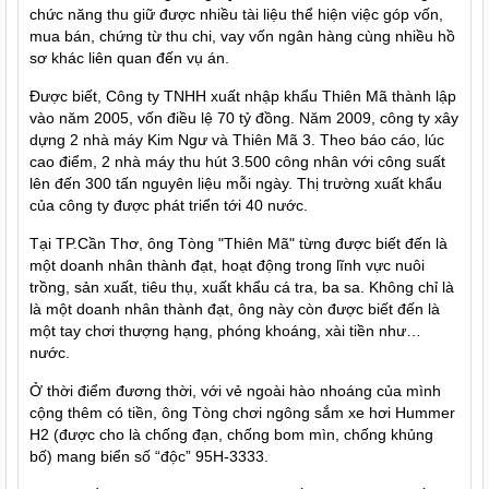
chức năng thu giữ được nhiều tài liệu thể hiện việc góp vốn,
mua bán, chứng từ thu chi, vay vốn ngân hàng cùng nhiều hồ
sơ khác liên quan đến vụ án.
Được biết, Công ty TNHH xuất nhập khẩu Thiên Mã thành lập
vào năm 2005, vốn điều lệ 70 tỷ đồng. Năm 2009, công ty xây
dựng 2 nhà máy Kim Ngư và Thiên Mã 3. Theo báo cáo, lúc
cao điểm, 2 nhà máy thu hút 3.500 công nhân với công suất
lên đến 300 tấn nguyên liệu mỗi ngày. Thị trường xuất khẩu
của công ty được phát triển tới 40 nước.
Tại TP.Cần Thơ, ông Tòng "Thiên Mã" từng được biết đến là
một doanh nhân thành đạt, hoạt động trong lĩnh vực nuôi
trồng, sản xuất, tiêu thụ, xuất khẩu cá tra, ba sa. Không chỉ là
là một doanh nhân thành đạt, ông này còn được biết đến là
một tay chơi thượng hạng, phóng khoáng, xài tiền như…
nước.
Ở thời điểm đương thời, với vẻ ngoài hào nhoáng của mình
cộng thêm có tiền, ông Tòng chơi ngông sắm xe hơi Hummer
H2 (được cho là chống đạn, chống bom mìn, chống khủng
bố) mang biển số “độc” 95H-3333.