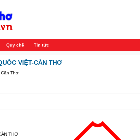
Quy chế
Tin tức
QUỐC VIỆT-CẦN THƠ
u, Cần Thơ
-CẦN THƠ