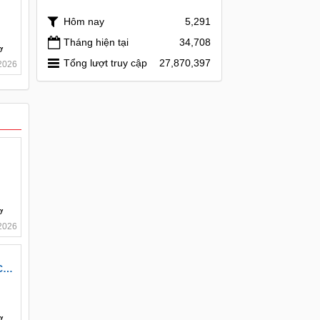
Hôm nay
5,291
Tháng hiện tại
34,708
ơ
Tổng lượt truy cập
27,870,397
2026
ơ
2026
C
ơ