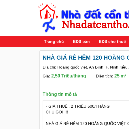
Trang chủ
BĐS bán
BĐS cho thuê
NHÀ GIÁ RẺ HẺM 120 HOÀNG 
Địa chỉ: Hoàng quốc việt, An Bình, P. Ninh Kiề
2,50 Triệu/tháng
25 m²
Giá:
Diện tích:
Thông tin mô tả
- GIÁ THUÊ : 2 TRIỆU 500/THÁNG
CHỦ GỞI !!!
NHÀ GIÁ RẺ HẺM 120 HOÀNG QUỐC VIỆT