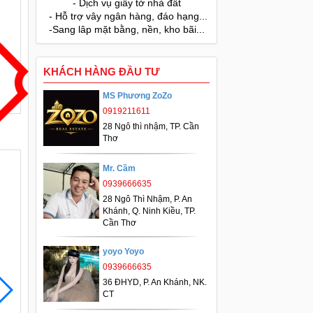
- Dịch vụ giấy tờ nhà đất
- Hỗ trợ vây ngân hàng, đáo hạng...
-Sang lâp mặt bằng, nền, kho bãi...
KHÁCH HÀNG ĐẦU TƯ
MS Phương ZoZo
0919211611
28 Ngô thì nhậm, TP. Cần
Thơ
Mr. Cầm
0939666635
28 Ngô Thì Nhậm, P. An
Khánh, Q. Ninh Kiều, TP.
Cần Thơ
yoyo Yoyo
0939666635
36 ĐHYD, P. An Khánh, NK.
CT