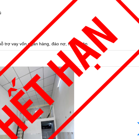
ủ
 trợ vay vốn ngân hàng, đáo nợ, rút tài sản