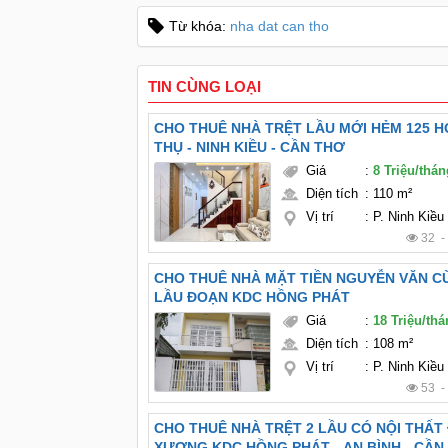
Từ khóa:
nha dat can tho
TIN CÙNG LOẠI
CHO THUÊ NHÀ TRỆT LẦU MỚI HẺM 125 
THỤ - NINH KIỀU - CẦN THƠ
Giá
:
8 Triệu/thá
Diện tích
:
110 m²
Vị trí
:
P. Ninh Kiều
32 
CHO THUÊ NHÀ MẶT TIỀN NGUYỄN VĂN CỪ
LẦU ĐOẠN KDC HỒNG PHÁT
Giá
:
18 Triệu/th
Diện tích
:
108 m²
Vị trí
:
P. Ninh Kiều
53 
CHO THUÊ NHÀ TRỆT 2 LẦU CÓ NỘI THẤ
XƯƠNG KDC HỒNG PHÁT - AN BÌNH - CẦN