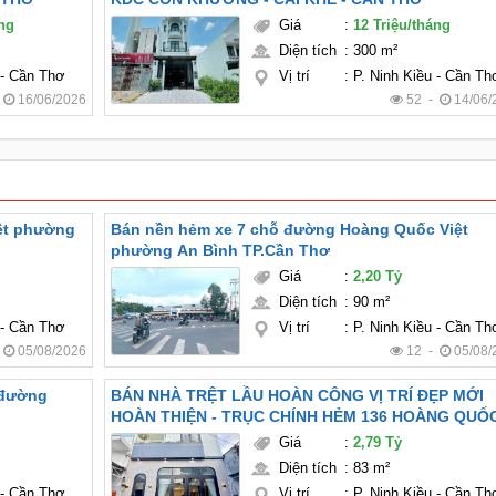
áng
Giá
:
12 Triệu/tháng
Diện tích
:
300 m²
 - Cần Thơ
Vị trí
:
P. Ninh Kiều - Cần Th
-
16/06/2026
52 -
14/06/
ệt phường
Bán nền hẻm xe 7 chỗ đường Hoàng Quốc Việt
phường An Bình TP.Cần Thơ
Giá
:
2,20 Tỷ
Diện tích
:
90 m²
 - Cần Thơ
Vị trí
:
P. Ninh Kiều - Cần Th
-
05/08/2026
12 -
05/08/
BÁN NHÀ TRỆT LẦU HOÀN CÔNG VỊ TRÍ ĐẸP MỚI
HOÀN THIỆN - TRỤC CHÍNH HẺM 136 HOÀNG QUỐ
VIỆT - P AN BÌNH - TP CẦN THƠ
Giá
:
2,79 Tỷ
Diện tích
:
83 m²
 - Cần Thơ
Vị trí
:
P. Ninh Kiều - Cần Th