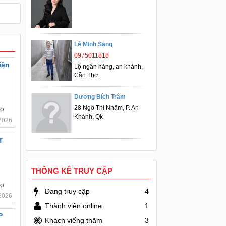
Lê Minh Sang
0975011818
iện
Lộ ngân hàng, an khánh,
Cần Thơ.
Dương Bích Trâm
28 Ngô Thì Nhậm, P. An
hơ
Khánh, Qk
2026
T
THỐNG KÊ TRUY CẬP
hơ
Đang truy cập
4
2026
Thành viên online
1
P
Khách viếng thăm
3