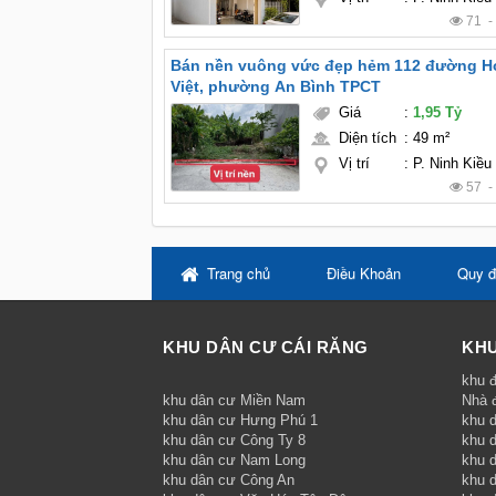
71 
Bán nền vuông vức đẹp hẻm 112 đường 
Việt, phường An Bình TPCT
Giá
:
1,95 Tỷ
Diện tích
:
49 m²
Vị trí
:
P. Ninh Kiều
57 
Trang chủ
Điều Khoản
Quy đ
KHU DÂN CƯ CÁI RĂNG
KHU
khu đ
khu dân cư Miền Nam
Nhà 
khu dân cư Hưng Phú 1
khu 
khu dân cư Công Ty 8
khu 
khu dân cư Nam Long
khu d
khu dân cư Công An
khu 