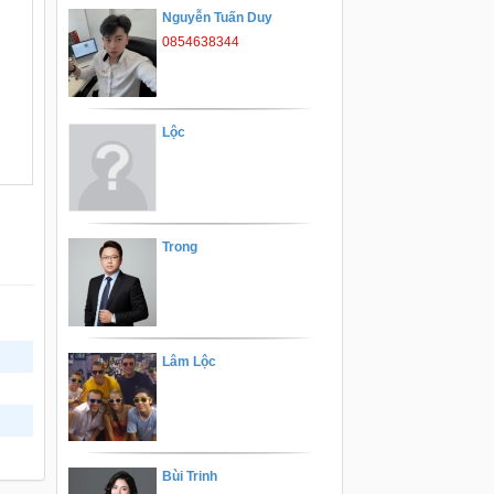
Nguyễn Tuấn Duy
0854638344
Lộc
Trong
Lâm Lộc
Bùi Trinh