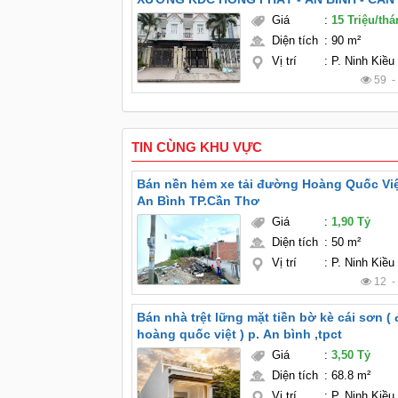
Giá
:
15 Triệu/th
Diện tích
:
90 m²
Vị trí
:
P. Ninh Kiều
59 
TIN CÙNG KHU VỰC
Bán nền hẻm xe tải đường Hoàng Quốc Vi
An Bình TP.Cần Thơ
Giá
:
1,90 Tỷ
Diện tích
:
50 m²
Vị trí
:
P. Ninh Kiều
12 
Bán nhà trệt lững mặt tiền bờ kè cái sơn ( đường
hoàng quốc việt ) p. An bình ,tpct
Giá
:
3,50 Tỷ
Diện tích
:
68.8 m²
Vị trí
:
P. Ninh Kiều