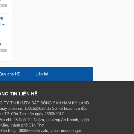
2026
ng
Vĩnh
ơ
2026
Quy chế HĐ
Liên hệ
NG TIN LIÊN HỆ
G TY TNHH MTV BẤT ĐỘNG SẢN NAM KỲ LAND
Giấy phép số: 1801523620 do Sở kế hoạch và đầu
tư TP. Cần Thơ cấp ngày 23/03/2017
Địa chỉ:
28 Ngô Thì Nhậm, phường An Khánh, quận
 Kiều, thành phố Cần Thơ
Điện thoại:
0939666635 zalo, viber, imessenger,