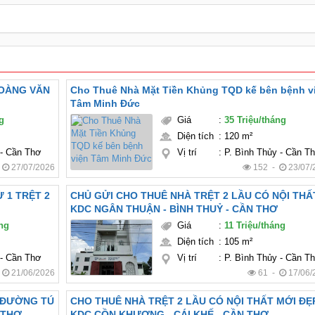
HOÀNG VĂN
Cho Thuê Nhà Mặt Tiền Khủng TQD kế bên bệnh v
Tâm Minh Đức
ng
Giá
:
35 Triệu/tháng
Diện tích
:
120 m²
 - Cần Thơ
Vị trí
:
P. Bình Thủy - Cần T
-
27/07/2026
152 -
23/07/
 1 TRỆT 2
CHỦ GỬI CHO THUÊ NHÀ TRỆT 2 LẦU CÓ NỘI THẤ
KDC NGÂN THUẬN - BÌNH THUỶ - CẦN THƠ
áng
Giá
:
11 Triệu/tháng
Diện tích
:
105 m²
 - Cần Thơ
Vị trí
:
P. Bình Thủy - Cần T
-
21/06/2026
61 -
17/06/
T ĐƯỜNG TÚ
CHO THUÊ NHÀ TRỆT 2 LẦU CÓ NỘI THẤT MỚI ĐẸ
 THƠ
KDC CỒN KHƯƠNG - CÁI KHẾ - CẦN THƠ