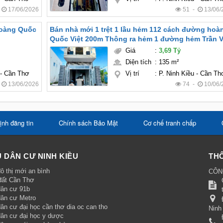
-
17/06/2026
51 -
13/06/
Hoàng Quốc
Bán nhà mới 1 trệt 1 lầu hẻm 112 cách đường hoà
Quốc Việt 200m Thông ra hẻm 1 đường hẻm Trần 
Kiết TP CẦN THƠ
Giá
:
3,69 Tỷ
Diện tích
:
135 m²
 - Cần Thơ
Vị trí
:
P. Ninh Kiều - Cần Th
-
13/06/2026
74 -
10/06/
ịnh đăng tin
Chính sách Bảo Mật
Cơ chế tranh chấp
 DÂN CƯ NINH KIỀU
THÔ
ô thị mới an bình
CÔN
đất Cần Thơ
dân cư 91b
dân cư Metro
ân cư đại học cần thơ dia oc can tho
Ninh
dân cư đại học y dược