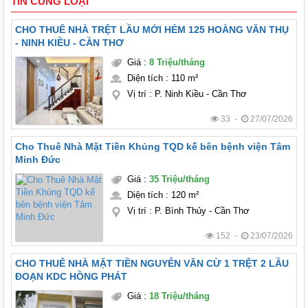
TIN CÙNG LOẠI
CHO THUÊ NHÀ TRỆT LẦU MỚI HẺM 125 HOÀNG VĂN THỤ
- NINH KIỀU - CẦN THƠ
Giá
:
8 Triệu/tháng
Diện tích
:
110 m²
Vị trí
:
P. Ninh Kiều - Cần Thơ
33 -
27/07/2026
Cho Thuê Nhà Mặt Tiền Khủng TQD kế bên bệnh viện Tâm
Minh Đức
Giá
:
35 Triệu/tháng
Diện tích
:
120 m²
Vị trí
:
P. Bình Thủy - Cần Thơ
152 -
23/07/2026
CHO THUÊ NHÀ MẶT TIỀN NGUYỄN VĂN CỪ 1 TRỆT 2 LẦU
ĐOẠN KDC HỒNG PHÁT
Giá
:
18 Triệu/tháng