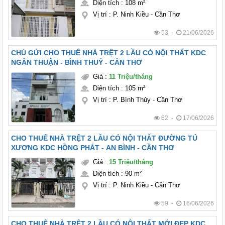
Diện tích
:
108 m²
Vị trí
:
P. Ninh Kiều - Cần Thơ
53 -
21/06/2026
CHỦ GỬI CHO THUÊ NHÀ TRỆT 2 LẦU CÓ NỘI THẤT KDC
NGÂN THUẬN - BÌNH THUỶ - CẦN THƠ
Giá
:
11 Triệu/tháng
Diện tích
:
105 m²
Vị trí
:
P. Bình Thủy - Cần Thơ
62 -
17/06/2026
CHO THUÊ NHÀ TRỆT 2 LẦU CÓ NỘI THẤT ĐƯỜNG TÚ
XƯƠNG KDC HỒNG PHÁT - AN BÌNH - CẦN THƠ
Giá
:
15 Triệu/tháng
Diện tích
:
90 m²
Vị trí
:
P. Ninh Kiều - Cần Thơ
59 -
16/06/2026
CHO THUÊ NHÀ TRỆT 2 LẦU CÓ NỘI THẤT MỚI ĐẸP KDC