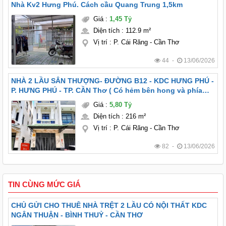
Nhà Kv2 Hưng Phú. Cách cầu Quang Trung 1,5km
Giá
:
1,45 Tỷ
Diện tích
:
112.9 m²
Vị trí
:
P. Cái Răng - Cần Thơ
44 -
13/06/2026
NHÀ 2 LẦU SÂN THƯỢNG- ĐƯỜNG B12 - KDC HƯNG PHÚ -
P. HƯNG PHÚ - TP. CẦN Thơ ( Có hẻm bên hong và phía
sau nhà)
Giá
:
5,80 Tỷ
Diện tích
:
216 m²
Vị trí
:
P. Cái Răng - Cần Thơ
82 -
13/06/2026
TIN CÙNG MỨC GIÁ
CHỦ GỬI CHO THUÊ NHÀ TRỆT 2 LẦU CÓ NỘI THẤT KDC
NGÂN THUẬN - BÌNH THUỶ - CẦN THƠ