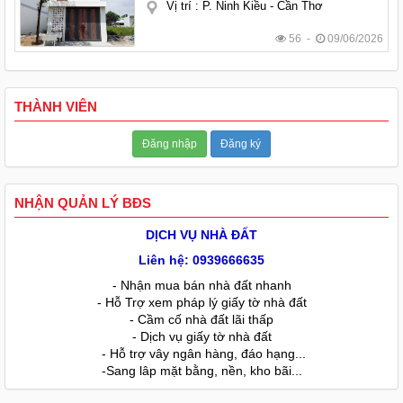
Vị trí
:
P. Ninh Kiều - Cần Thơ
56 -
09/06/2026
THÀNH VIÊN
Đăng nhập
Đăng ký
NHẬN QUẢN LÝ BĐS
DỊCH VỤ NHÀ ĐẤT
Liên hệ: 0939666635
- Nhận mua bán nhà đất nhanh
- Hỗ Trợ xem pháp lý giấy tờ nhà đất
- Cầm cố nhà đất lãi thấp
- Dịch vụ giấy tờ nhà đất
- Hỗ trợ vây ngân hàng, đáo hạng...
-Sang lâp mặt bằng, nền, kho bãi...