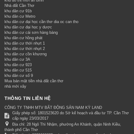
khu đô thị mới an bình
Nhà đất Cần Thơ
khu dân cư 91b
khu dân cư Metro
khu dân cư đại học cần thơ dia oc can tho
khu dân cư đại học y dược
khu dân cư cái sơn hàng bàng
khu dân cư hồng phát
khu dân cư thới nhựt 1
khu dân cư thới nhựt 2
khu dân cư cồn khương
khu dân cư 3A
khu dân cư 923
khu dân cư 515
khu dân cư số 9
Mua bán mặt tiền nhà đất cần thơ
nhà mới xây
THÔNG TIN LIÊN HỆ
CÔNG TY TNHH MTV BẤT ĐỘNG SẢN NAM KỲ LAND
Giấy phép số: 1801523620 do Sở kế hoạch và đầu tư TP. Cần Thơ
cấp ngày 23/03/2017
Địa chỉ:
28 Ngô Thì Nhậm, phường An Khánh, quận Ninh Kiều,
thành phố Cần Thơ