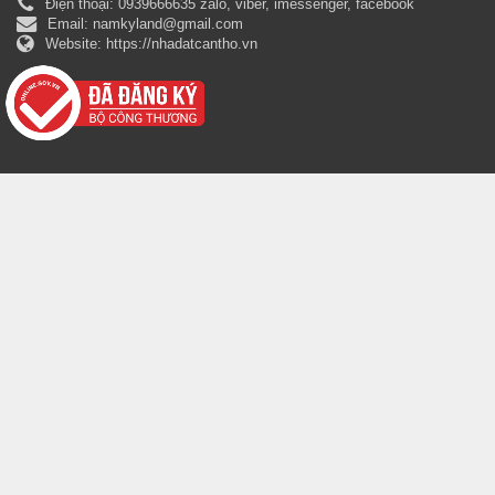
Điện thoại:
0939666635 zalo, viber, imessenger, facebook
Email:
namkyland@gmail.com
Website:
https://nhadatcantho.vn