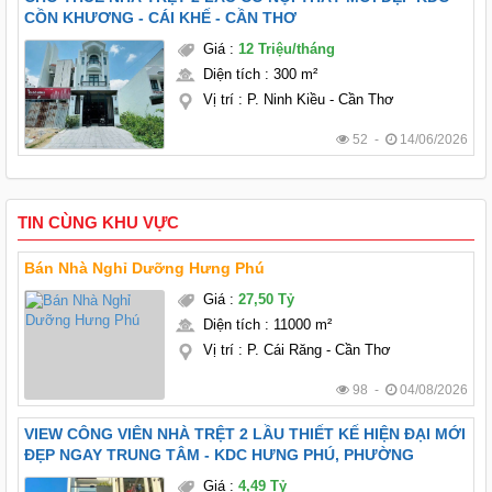
CỒN KHƯƠNG - CÁI KHẾ - CẦN THƠ
Giá
:
12 Triệu/tháng
Diện tích
:
300 m²
Vị trí
:
P. Ninh Kiều - Cần Thơ
52 -
14/06/2026
TIN CÙNG KHU VỰC
Bán Nhà Nghỉ Dưỡng Hưng Phú
Giá
:
27,50 Tỷ
Diện tích
:
11000 m²
Vị trí
:
P. Cái Răng - Cần Thơ
98 -
04/08/2026
VIEW CÔNG VIÊN NHÀ TRỆT 2 LẦU THIẾT KẾ HIỆN ĐẠI MỚI
ĐẸP NGAY TRUNG TÂM - KDC HƯNG PHÚ, PHƯỜNG
Giá
:
4,49 Tỷ