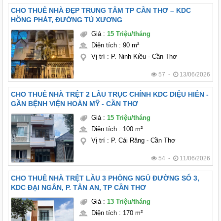
CHO THUÊ NHÀ ĐẸP TRUNG TÂM TP CẦN THƠ – KDC
HỒNG PHÁT, ĐƯỜNG TÚ XƯƠNG
Giá
:
15 Triệu/tháng
Diện tích
:
90 m²
Vị trí
:
P. Ninh Kiều - Cần Thơ
57 -
13/06/2026
CHO THUÊ NHÀ TRỆT 2 LẦU TRỤC CHÍNH KDC DIỆU HIỀN -
GẦN BỆNH VIỆN HOÀN MỸ - CẦN THƠ
Giá
:
15 Triệu/tháng
Diện tích
:
100 m²
Vị trí
:
P. Cái Răng - Cần Thơ
54 -
11/06/2026
CHO THUÊ NHÀ TRỆT LẦU 3 PHÒNG NGỦ ĐƯỜNG SỐ 3,
KDC ĐẠI NGÂN, P. TÂN AN, TP CẦN THƠ
Giá
:
13 Triệu/tháng
Diện tích
:
170 m²