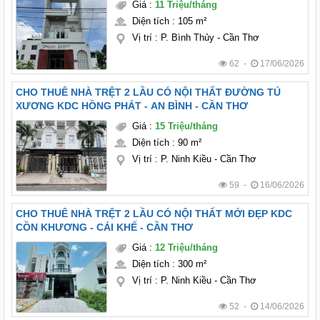
Giá
:
11 Triệu/tháng
Diện tích
:
105 m²
Vị trí
:
P. Bình Thủy - Cần Thơ
62 -
17/06/2026
CHO THUÊ NHÀ TRỆT 2 LẦU CÓ NỘI THẤT ĐƯỜNG TÚ
XƯƠNG KDC HỒNG PHÁT - AN BÌNH - CẦN THƠ
Giá
:
15 Triệu/tháng
Diện tích
:
90 m²
Vị trí
:
P. Ninh Kiều - Cần Thơ
59 -
16/06/2026
CHO THUÊ NHÀ TRỆT 2 LẦU CÓ NỘI THẤT MỚI ĐẸP KDC
CỒN KHƯƠNG - CÁI KHẾ - CẦN THƠ
Giá
:
12 Triệu/tháng
Diện tích
:
300 m²
Vị trí
:
P. Ninh Kiều - Cần Thơ
52 -
14/06/2026