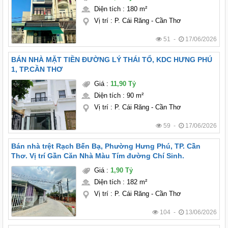
Diện tích
:
180 m²
Vị trí
:
P. Cái Răng - Cần Thơ
51 -
17/06/2026
BÁN NHÀ MẶT TIỀN ĐƯỜNG LÝ THÁI TỔ, KDC HƯNG PHÚ
1, TP.CẦN THƠ
Giá
:
11,90 Tỷ
Diện tích
:
90 m²
Vị trí
:
P. Cái Răng - Cần Thơ
59 -
17/06/2026
Bán nhà trệt Rạch Bến Bạ, Phường Hưng Phú, TP. Cần
Thơ. Vị trí Gần Căn Nhà Màu Tím đường Chí Sinh.
Giá
:
1,90 Tỷ
Diện tích
:
182 m²
Vị trí
:
P. Cái Răng - Cần Thơ
104 -
13/06/2026