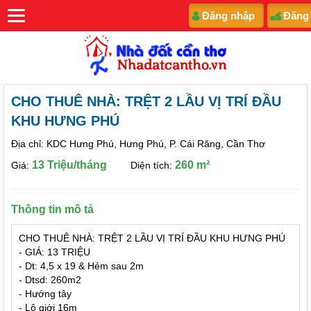
Đăng nhập
Đăng
CHO THUÊ NHÀ: TRỆT 2 LẦU VỊ TRÍ ĐẦU
KHU HƯNG PHÚ
Địa chỉ: KDC Hưng Phú, Hưng Phú, P. Cái Răng, Cần Thơ
13 Triệu/tháng
260 m²
Giá:
Diện tích:
Thông tin mô tả
CHO THUÊ NHÀ: TRỆT 2 LẦU VỊ TRÍ ĐẦU KHU HƯNG PHÚ
- GIÁ: 13 TRIỆU
- Dt: 4,5 x 19 & Hẻm sau 2m
- Dtsd: 260m2
- Hướng tây
- Lộ giới 16m