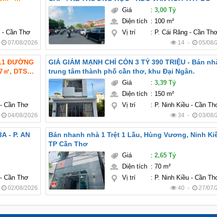
Giá
:
3,00 Tỷ
ngủ (
Diện tích
:
100 m²
y - Cần Thơ
Vị trí
:
P. Cái Răng - Cần Th
-
07/08/2026
14 -
05/08/
311 ĐƯỜNG
GIÁ GIẢM MẠNH CHỈ CÒN 3 TỶ 390 TRIỆU - Bán nhà
,7㎡, DTSD:
trung tâm thành phố cần thơ, khu Đại Ngân.
 lý:
Giá
:
3,39 Tỷ
Diện tích
:
150 m²
 - Cần Thơ
Vị trí
:
P. Ninh Kiều - Cần Th
-
04/08/2026
34 -
03/08/
Bán nhanh nhà 1 Trệt 1 Lầu, Hùng Vương, Ninh Ki
TP Cần Thơ
Giá
:
2,65 Tỷ
Diện tích
:
70 m²
 - Cần Thơ
Vị trí
:
P. Ninh Kiều - Cần Th
-
02/08/2026
40 -
27/07/