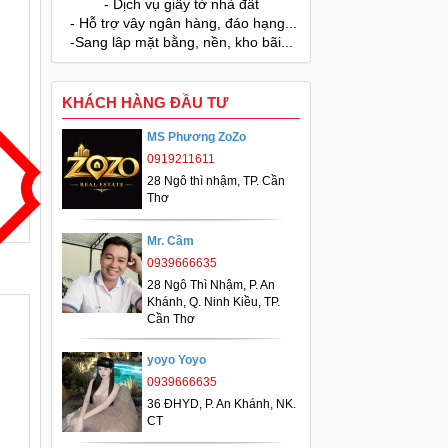
- Dịch vụ giấy tờ nhà đất
- Hỗ trợ vây ngân hàng, đáo hạng...
-Sang lâp mặt bằng, nền, kho bãi...
KHÁCH HÀNG ĐẦU TƯ
MS Phương ZoZo
0919211611
28 Ngô thì nhậm, TP. Cần
Thơ
Mr. Cầm
0939666635
28 Ngô Thì Nhậm, P. An
Khánh, Q. Ninh Kiều, TP.
Cần Thơ
yoyo Yoyo
0939666635
36 ĐHYD, P. An Khánh, NK.
CT