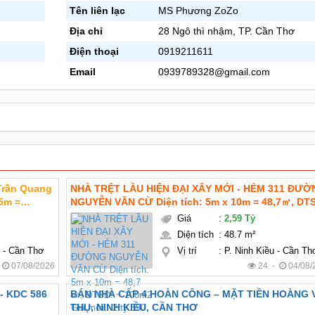
Tên liên lạc
MS Phương ZoZo
Địa chỉ
28 Ngô thì nhậm, TP. Cần Thơ
Điện thoại
0919211611
Email
0939789328@gmail.com
 Trần Quang
NHÀ TRỆT LẦU HIỆN ĐẠI XÂY MỚI - HẺM 311 ĐƯỜ
NGUYỄN VĂN CỪ Diện tích: 5m x 10m = 48,7㎡, DT
~ 100m2 Giá mới : 2 tỷ 590 triệu TL chính chủ Pháp lý:
Giá
:
2,59 Tỷ
ngủ (
thổ cư hoàn công Hướng: Tây bắc
Diện tích
:
48.7 m²
y - Cần Thơ
Vị trí
:
P. Ninh Kiều - Cần Th
-
07/08/2026
24 -
04/08/
 THỨ - KDC 586
BÁN NHÀ CẤP 4 HOÀN CÔNG – MẶT TIỀN HOÀNG 
THỤ, NINH KIỀU, CẦN THƠ