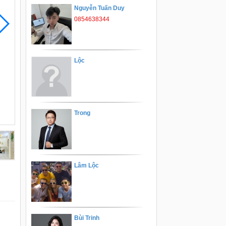
Nguyễn Tuấn Duy
0854638344
Lộc
Trong
Lâm Lộc
Bùi Trinh