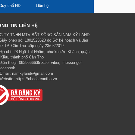
Quy chế HĐ
Liên hệ
NG TIN LIÊN HỆ
G TY TNHH MTV BẤT ĐỘNG SẢN NAM KỲ LAND
Giấy phép số: 1801523620 do Sở kế hoạch và đầu
tư TP. Cần Thơ cấp ngày 23/03/2017
Địa chỉ:
28 Ngô Thì Nhậm, phường An Khánh, quận
 Kiều, thành phố Cần Thơ
Điện thoại:
0939666635 zalo, viber, imessenger,
facebook
Email:
namkyland@gmail.com
Website:
https://nhadatcantho.vn