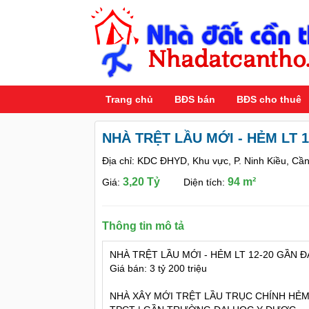
Trang chủ
BĐS bán
BĐS cho thuê
NHÀ TRỆT LẦU MỚI - HẺM LT 
Địa chỉ: KDC ĐHYD, Khu vực, P. Ninh Kiều, Cầ
3,20 Tỷ
94 m²
Giá:
Diện tích:
Thông tin mô tả
NHÀ TRỆT LẦU MỚI - HẺM LT 12-20 GẦN 
Giá bán: 3 tỷ 200 triệu
NHÀ XÂY MỚI TRỆT LẦU TRỤC CHÍNH HẺM