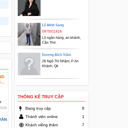
Lê Minh Sang
0975011818
Lộ ngân hàng, an khánh,
Cần Thơ.
Dương Bích Trâm
28 Ngô Thì Nhậm, P. An
Khánh, Qk
NG
SD:
THỐNG KÊ TRUY CẬP
ơ
2026
Đang truy cập
8
Thành viên online
1
VĂN
Khách viếng thăm
7