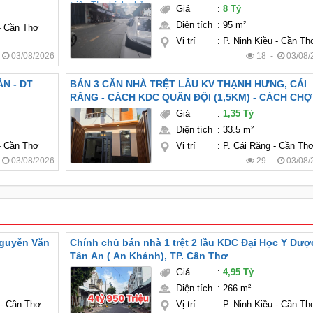
Giá
:
8 Tỷ
Diện tích
:
95 m²
 - Cần Thơ
Vị trí
:
P. Ninh Kiều - Cần Th
-
03/08/2026
18 -
03/08/
BÁN 3 CĂN NHÀ TRỆT LẦU KV THẠNH HƯNG, CÁI
RĂNG - CÁCH KDC QUÂN ĐỘI (1,5KM) - CÁCH CHỢ
10 (2KM) - FULL NỘI THẤT
Giá
:
1,35 Tỷ
Diện tích
:
33.5 m²
 - Cần Thơ
Vị trí
:
P. Cái Răng - Cần Th
-
03/08/2026
29 -
03/08/
 Nguyễn Văn
Chính chủ bán nhà 1 trệt 2 lầu KDC Đại Học Y Dược
Tân An ( An Khánh), TP. Cần Thơ
Giá
:
4,95 Tỷ
Diện tích
:
266 m²
 - Cần Thơ
Vị trí
:
P. Ninh Kiều - Cần Th