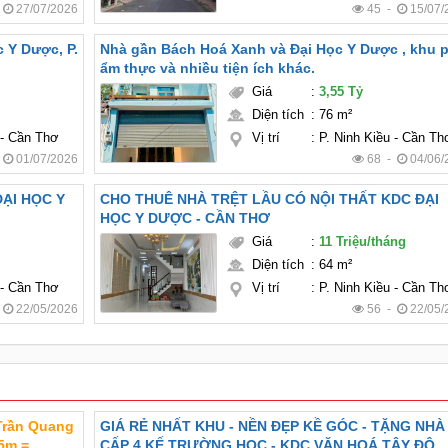
-
27/07/2026
45 -
15/07/
c Y Dược, P.
Nhà gần Bách Hoá Xanh và Đại Học Y Dược , khu 
ẩm thực và nhiều tiện ích khác.
Giá
:
3,55 Tỷ
Diện tích
:
76 m²
 - Cần Thơ
Vị trí
:
P. Ninh Kiều - Cần Th
-
01/07/2026
68 -
04/06/
ĐẠI HỌC Y
CHO THUÊ NHÀ TRỆT LẦU CÓ NỘI THẤT KDC ĐẠI
HỌC Y DƯỢC - CẦN THƠ
Giá
:
11 Triệu/tháng
Diện tích
:
64 m²
 - Cần Thơ
Vị trí
:
P. Ninh Kiều - Cần Th
-
22/05/2026
56 -
22/05/
 Trần Quang
GIÁ RẺ NHẤT KHU - NỀN ĐẸP KỀ GÓC - TẶNG NHÀ
CẤP 4 KẾ TRƯỜNG HỌC - KDC VĂN HOÁ TÂY ĐÔ