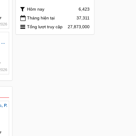
Hôm nay
6,423
ơ
Tháng hiện tại
37,311
2026
Tổng lượt truy cập
27,873,000
 SỐ
ơ
2026
, P.
ơ