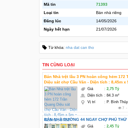
Mã tin
71393
Loại tin
Bán nhà riêng
Đăng lúc
14/05/2026
Ngày hết hạn
21/07/2026
Từ khóa:
nha dat can tho
TIN CÙNG LOẠI
Bán Nhà trệt lầu 3 PN hoàn công hẻm 172
Diệu sát chợ Cầu Ván - Diện tích : 8,45m x 5m =
42,5m2 , DTSD 84,3m2 - Giá mới : 2 Tỷ 750 triệu TL
Giá
:
2,75 Tỷ
chính chủ - Kết cấu : nhà trệt lầu 3 phòng 
Diện tích
:
84.3 m²
Vị trí
:
P. Bình Thủ
7 
BÁN NHÀ ĐƯỜNG 44 NGAY CHỢ PHÚ
Giá
:
2,45 Tỷ