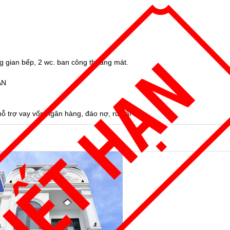
ng gian bếp, 2 wc. ban công thoáng mát.
ẴN
 trợ vay vốn ngân hàng, đáo nợ, rút tài sản