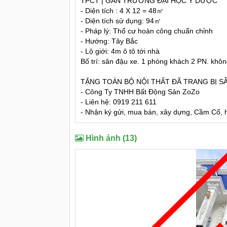
TPCT | GẦN TRƯỜNG ĐẠI HỌC Y DƯỢC
- Diện tích : 4 X 12 = 48㎡
- Diện tích sử dụng: 94㎡
- Pháp lý: Thổ cư hoàn công chuẩn chỉnh
- Hướng: Tây Bắc
- Lộ giới: 4m ô tô tới nhà
Bố trí: sân đậu xe. 1 phòng khách 2 PN. khô
TẶNG TOÀN BỘ NỘI THẤT ĐÃ TRANG BỊ S
- Công Ty TNHH Bất Động Sản ZoZo
- Liên hệ: 0919 211 611
- Nhận ký gửi, mua bán, xây dựng, Cầm Cố, hỗ
Hình ảnh (13)