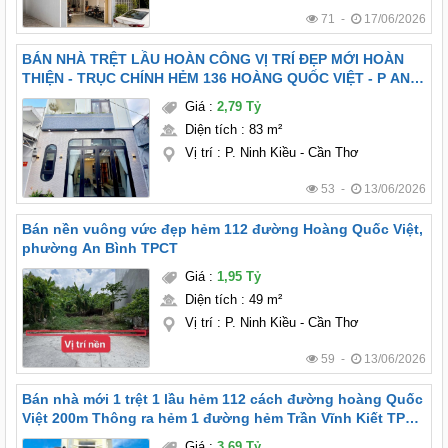
71 -
17/06/2026
BÁN NHÀ TRỆT LẦU HOÀN CÔNG VỊ TRÍ ĐẸP MỚI HOÀN
THIỆN - TRỤC CHÍNH HẺM 136 HOÀNG QUỐC VIỆT - P AN
BÌNH - TP CẦN THƠ
Giá
:
2,79 Tỷ
Diện tích
:
83 m²
Vị trí
:
P. Ninh Kiều - Cần Thơ
53 -
13/06/2026
Bán nền vuông vức đẹp hẻm 112 đường Hoàng Quốc Việt,
phường An Bình TPCT
Giá
:
1,95 Tỷ
Diện tích
:
49 m²
Vị trí
:
P. Ninh Kiều - Cần Thơ
59 -
13/06/2026
Bán nhà mới 1 trệt 1 lầu hẻm 112 cách đường hoàng Quốc
Việt 200m Thông ra hẻm 1 đường hẻm Trần Vĩnh Kiết TP
CẦN THƠ
Giá
:
3,69 Tỷ