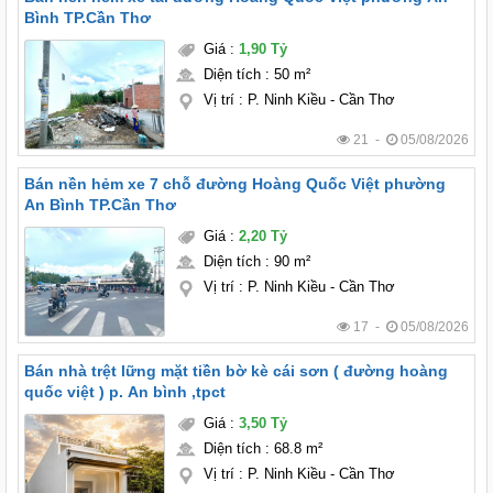
Bình TP.Cần Thơ
Giá
:
1,90 Tỷ
Diện tích
:
50 m²
Vị trí
:
P. Ninh Kiều - Cần Thơ
21 -
05/08/2026
Bán nền hẻm xe 7 chỗ đường Hoàng Quốc Việt phường
An Bình TP.Cần Thơ
Giá
:
2,20 Tỷ
Diện tích
:
90 m²
Vị trí
:
P. Ninh Kiều - Cần Thơ
17 -
05/08/2026
Bán nhà trệt lững mặt tiền bờ kè cái sơn ( đường hoàng
quốc việt ) p. An bình ,tpct
Giá
:
3,50 Tỷ
Diện tích
:
68.8 m²
Vị trí
:
P. Ninh Kiều - Cần Thơ