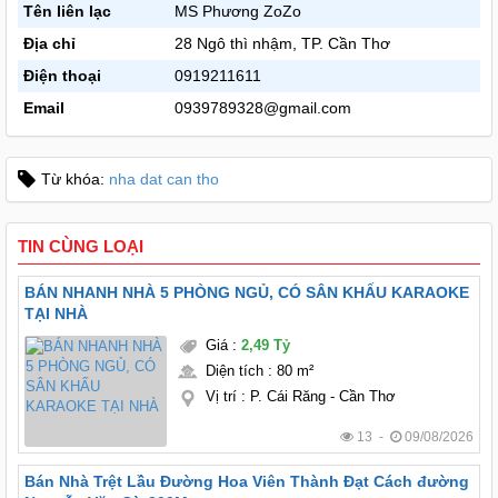
Tên liên lạc
MS Phương ZoZo
Địa chỉ
28 Ngô thì nhậm, TP. Cần Thơ
Điện thoại
0919211611
Email
0939789328@gmail.com
Từ khóa:
nha dat can tho
TIN CÙNG LOẠI
BÁN NHANH NHÀ 5 PHÒNG NGỦ, CÓ SÂN KHẤU KARAOKE
TẠI NHÀ
Giá
:
2,49 Tỷ
Diện tích
:
80 m²
Vị trí
:
P. Cái Răng - Cần Thơ
13 -
09/08/2026
Bán Nhà Trệt Lầu Đường Hoa Viên Thành Đạt Cách đường