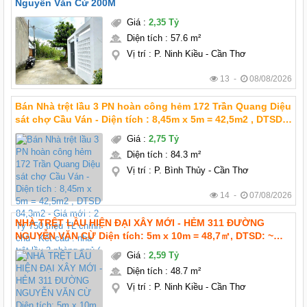
Nguyễn Văn Cừ 200M
Giá
:
2,35 Tỷ
Diện tích
:
57.6 m²
Vị trí
:
P. Ninh Kiều - Cần Thơ
13 -
08/08/2026
Bán Nhà trệt lầu 3 PN hoàn công hẻm 172 Trần Quang Diệu
sát chợ Cầu Ván - Diện tích : 8,45m x 5m = 42,5m2 , DTSD
84,3m2 - Giá mới : 2 Tỷ 750 triệu TL chính chủ - Kết cấu :
Giá
:
2,75 Tỷ
nhà trệt lầu 3 phòng ngủ (
Diện tích
:
84.3 m²
Vị trí
:
P. Bình Thủy - Cần Thơ
14 -
07/08/2026
NHÀ TRỆT LẦU HIỆN ĐẠI XÂY MỚI - HẺM 311 ĐƯỜNG
NGUYỄN VĂN CỪ Diện tích: 5m x 10m = 48,7㎡, DTSD: ~
100m2 Giá mới : 2 tỷ 590 triệu TL chính chủ Pháp lý: thổ
Giá
:
2,59 Tỷ
cư hoàn công Hướng: Tây bắc
Diện tích
:
48.7 m²
Vị trí
:
P. Ninh Kiều - Cần Thơ