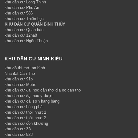
khu dân cư Long Thịnh
khu dân cư Phú An
khu dân cư 586
khu dân cư Thiên Lộc
KHU DÂN CƯ QUẬN BÌNH THỦY
khu dân cư Quân báo
khu dân cư 12ha8
khu dân cư Ngân Thuận
KHU DÂN CƯ NINH KIỀU
khu đô thị mới an bình
Nhà đất Cần Thơ
khu dân cư 91b
khu dân cư Metro
khu dân cư đại học cần thơ dia oc can tho
khu dân cư đại học y dược
khu dân cư cái sơn hàng bàng
khu dân cư hồng phát
khu dân cư thới nhựt 1
khu dân cư thới nhựt 2
khu dân cư cồn khương
khu dân cư 3A
khu dân cư 923