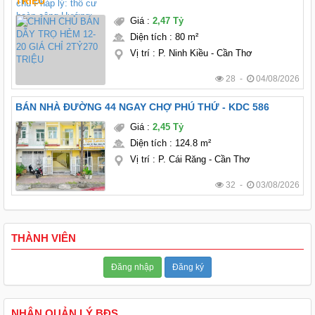
TRIỆU
Giá
:
2,47 Tỷ
Diện tích
:
80 m²
Vị trí
:
P. Ninh Kiều - Cần Thơ
28 -
04/08/2026
BÁN NHÀ ĐƯỜNG 44 NGAY CHỢ PHÚ THỨ - KDC 586
Giá
:
2,45 Tỷ
Diện tích
:
124.8 m²
Vị trí
:
P. Cái Răng - Cần Thơ
32 -
03/08/2026
THÀNH VIÊN
Đăng nhập
Đăng ký
NHẬN QUẢN LÝ BĐS