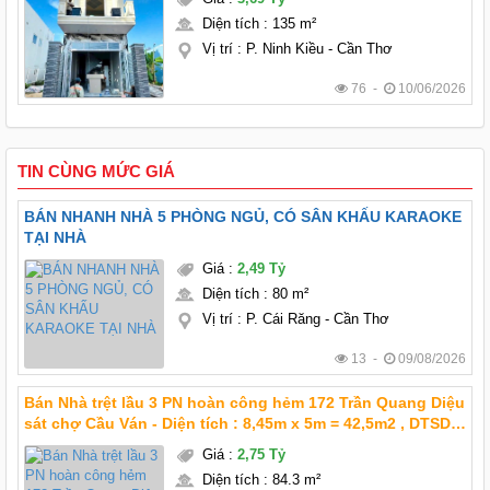
Diện tích
:
135 m²
Vị trí
:
P. Ninh Kiều - Cần Thơ
76 -
10/06/2026
TIN CÙNG MỨC GIÁ
BÁN NHANH NHÀ 5 PHÒNG NGỦ, CÓ SÂN KHẤU KARAOKE
TẠI NHÀ
Giá
:
2,49 Tỷ
Diện tích
:
80 m²
Vị trí
:
P. Cái Răng - Cần Thơ
13 -
09/08/2026
Bán Nhà trệt lầu 3 PN hoàn công hẻm 172 Trần Quang Diệu
sát chợ Cầu Ván - Diện tích : 8,45m x 5m = 42,5m2 , DTSD
84,3m2 - Giá mới : 2 Tỷ 750 triệu TL chính chủ - Kết cấu :
Giá
:
2,75 Tỷ
nhà trệt lầu 3 phòng ngủ (
Diện tích
:
84.3 m²