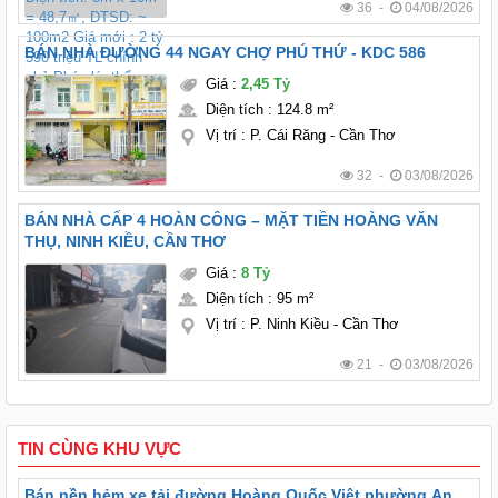
36 -
04/08/2026
BÁN NHÀ ĐƯỜNG 44 NGAY CHỢ PHÚ THỨ - KDC 586
Giá
:
2,45 Tỷ
Diện tích
:
124.8 m²
Vị trí
:
P. Cái Răng - Cần Thơ
32 -
03/08/2026
BÁN NHÀ CẤP 4 HOÀN CÔNG – MẶT TIỀN HOÀNG VĂN
THỤ, NINH KIỀU, CẦN THƠ
Giá
:
8 Tỷ
Diện tích
:
95 m²
Vị trí
:
P. Ninh Kiều - Cần Thơ
21 -
03/08/2026
TIN CÙNG KHU VỰC
Bán nền hẻm xe tải đường Hoàng Quốc Việt phường An