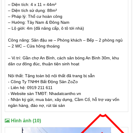
– Diện tích: 4 x 11 = 44m²
– Diện tích sử dụng: 88m²
– Pháp lý: Thổ cư hoàn công
– Hướng: Tây Nam & Đông Nam
– Lộ giới: 4m (đã nâng cấp, ô tô tới nhà)
Công năng: Sân đậu xe – Phòng khách – Bếp – 2 phòng ngủ
– 2 WC – Cửa hông thoáng
– Vị trí: Gần chợ An Bình, cách sân bóng An Bình 30m, khu
dân cư đông đúc, thuận tiện sinh hoạt
Nội thất: Tặng toàn bộ nội thất đã trang bị sẵn
- Công Ty TNHH Bất Động Sản ZoZo
- Liên hệ: 0919 211 611
- Website sàn TMĐT: Nhadatcantho.vn
- Nhận ký gửi, mua bán, xây dựng, Cầm Cố, hỗ trợ vay vốn
ngân hàng, đáo nợ, rút tài sản
Hình ảnh (10)