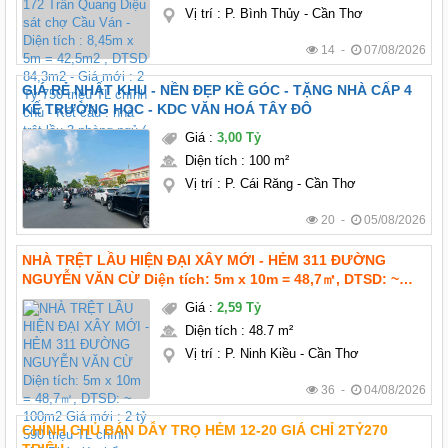
Vị trí
:
P. Bình Thủy - Cần Thơ
14 -
07/08/2026
GIÁ RẺ NHẤT KHU - NỀN ĐẸP KỀ GÓC - TẶNG NHÀ CẤP 4
KẾ TRƯỜNG HỌC - KDC VĂN HOÁ TÂY ĐÔ
Giá
:
3,00 Tỷ
Diện tích
:
100 m²
Vị trí
:
P. Cái Răng - Cần Thơ
20 -
05/08/2026
NHÀ TRỆT LẦU HIỆN ĐẠI XÂY MỚI - HẺM 311 ĐƯỜNG
NGUYỄN VĂN CỪ Diện tích: 5m x 10m = 48,7㎡, DTSD: ~
100m2 Giá mới : 2 tỷ 590 triệu TL chính chủ Pháp lý: thổ
Giá
:
2,59 Tỷ
cư hoàn công Hướng: Tây bắc
Diện tích
:
48.7 m²
Vị trí
:
P. Ninh Kiều - Cần Thơ
36 -
04/08/2026
CHÍNH CHỦ BÁN DẪY TRỌ HẺM 12-20 GIÁ CHỈ 2TỶ270