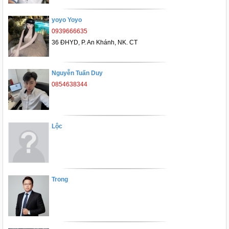
yoyo Yoyo
0939666635
36 ĐHYD, P. An Khánh, NK. CT
Nguyễn Tuấn Duy
0854638344
Lộc
Trong