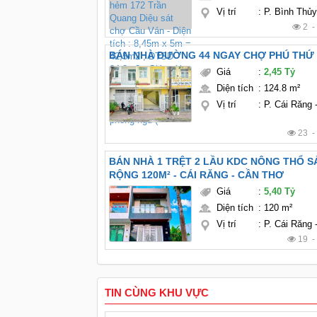
Vị trí
:
P. Bình Thủ
2 
BÁN NHÀ ĐƯỜNG 44 NGAY CHỢ PHÚ
Giá
:
2,45 Tỷ
Diện tích
:
124.8 m²
Vị trí
:
P. Cái Răng
23 
BÁN NHÀ 1 TRỆT 2 LẦU KDC NÔNG THỔ SẢN - DT
RỘNG 120M² - CÁI RĂNG - CẦN THƠ
Giá
:
5,40 Tỷ
Diện tích
:
120 m²
Vị trí
:
P. Cái Răng
19 
TIN CÙNG KHU VỰC