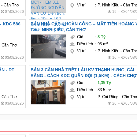
y - Cần Thơ
Vị trí
:
P. Ninh Kiều - Cần Th
-
07/08/2026
19 -
04/08/
 THỨ - KDC 586
BÁN NHÀ CẤP 4 HOÀN CÔNG – MẶT TIỀN HOÀNG 
THỤ, NINH KIỀU, CẦN THƠ
Giá
:
8 Tỷ
Diện tích
:
95 m²
 - Cần Thơ
Vị trí
:
P. Ninh Kiều - Cần Th
-
03/08/2026
16 -
03/08/
BÁN 3 CĂN NHÀ TRỆT LẦU KV THẠNH HƯNG, CÁI
RĂNG - CÁCH KDC QUÂN ĐỘI (1,5KM) - CÁCH CHỢ
10 (2KM) - FULL NỘI THẤT
Giá
:
1,35 Tỷ
Diện tích
:
33.5 m²
 - Cần Thơ
Vị trí
:
P. Cái Răng - Cần Th
-
03/08/2026
26 -
03/08/