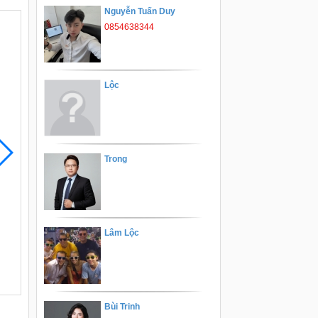
Nguyễn Tuấn Duy
0854638344
Lộc
Trong
Lâm Lộc
Bùi Trinh