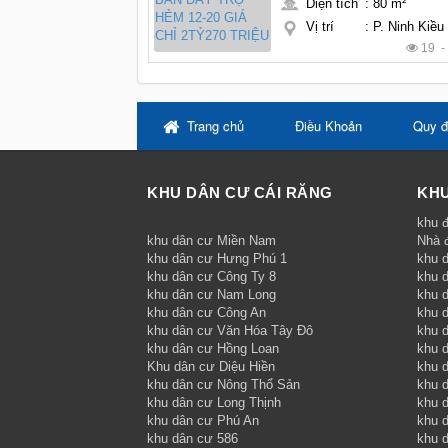
Diện tích
:
80 m²
Vị trí
:
P. Ninh Kiều
19 
Trang chủ
Điều Khoản
Quy đ
KHU DÂN CƯ CÁI RĂNG
KHU
khu đ
khu dân cư Miền Nam
Nhà 
khu dân cư Hưng Phú 1
khu 
khu dân cư Công Ty 8
khu 
khu dân cư Nam Long
khu d
khu dân cư Công An
khu 
khu dân cư Văn Hóa Tây Đô
khu 
khu dân cư Hồng Loan
khu 
Khu dân cư Diệu Hiền
khu d
khu dân cư Nông Thổ Sản
khu d
khu dân cư Long Thịnh
khu 
khu dân cư Phú An
khu 
khu dân cư 586
khu 