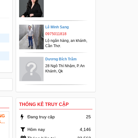
Lê Minh Sang
0975011818
Lộ ngân hàng, an khánh,
Cần Thơ.
Dương Bích Trâm
28 Ngô Thì Nhậm, P. An
Khánh, Qk
THỐNG KÊ TRUY CẬP
NG
Đang truy cập
25
SD:
Hôm nay
4,146