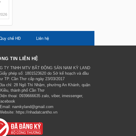
ơ
2026
Quy chế HĐ
Liên hệ
NG TIN LIÊN HỆ
G TY TNHH MTV BẤT ĐỘNG SẢN NAM KỲ LAND
Giấy phép số: 1801523620 do Sở kế hoạch và đầu
tư TP. Cần Thơ cấp ngày 23/03/2017
Địa chỉ:
28 Ngô Thì Nhậm, phường An Khánh, quận
 Kiều, thành phố Cần Thơ
Điện thoại:
0939666635 zalo, viber, imessenger,
facebook
Email:
namkyland@gmail.com
Website:
https://nhadatcantho.vn