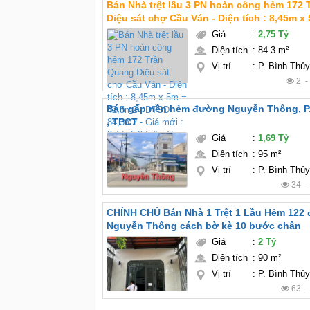
Bán Nhà trệt lầu 3 PN hoàn công hẻm 172
Diệu sát chợ Cầu Ván - Diện tích : 8,45m x 5m =
42,5m2 , DTSD 84,3m2 - Giá mới : 2 Tỷ 750 triệu TL
Giá
:
2,75 Tỷ
chính chủ - Kết cấu : nhà trệt lầu 3 phòng 
Diện tích
:
84.3 m²
Vị trí
:
P. Bình Thủ
2 
Bán gấp nền hẻm đường Nguyễn Thông, P.
, TPCT
Giá
:
1,69 Tỷ
Diện tích
:
95 m²
Vị trí
:
P. Bình Thủ
34 
CHÍNH CHỦ Bán Nhà 1 Trệt 1 Lầu Hẻm 122
Nguyễn Thông cách bờ kè 10 bước chân
Giá
:
2 Tỷ
Diện tích
:
90 m²
Vị trí
:
P. Bình Thủ
63 