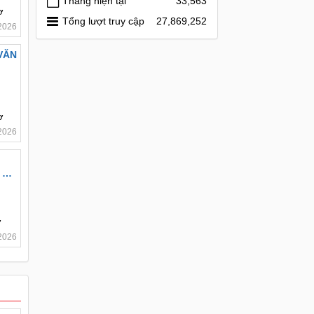
Tháng hiện tại
33,563
ơ
Tổng lượt truy cập
27,869,252
2026
VĂN
ơ
2026
 SỐ
ơ
2026