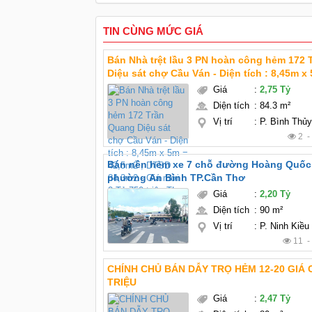
TIN CÙNG MỨC GIÁ
Bán Nhà trệt lầu 3 PN hoàn công hẻm 172
Diệu sát chợ Cầu Ván - Diện tích : 8,45m x 5m =
42,5m2 , DTSD 84,3m2 - Giá mới : 2 Tỷ 750 triệu TL
Giá
:
2,75 Tỷ
chính chủ - Kết cấu : nhà trệt lầu 3 phòng 
Diện tích
:
84.3 m²
Vị trí
:
P. Bình Thủ
2 
Bán nền hẻm xe 7 chỗ đường Hoàng Quốc 
phường An Bình TP.Cần Thơ
Giá
:
2,20 Tỷ
Diện tích
:
90 m²
Vị trí
:
P. Ninh Kiều
11 
CHÍNH CHỦ BÁN DẪY TRỌ HẺM 12-20 GIÁ 
TRIỆU
Giá
:
2,47 Tỷ