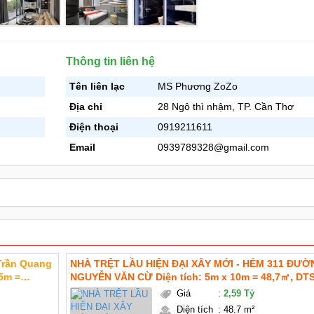
Thông tin liên hệ
Tên liên lạc
MS Phương ZoZo
Địa chỉ
28 Ngô thì nhậm, TP. Cần Thơ
Điện thoại
0919211611
Email
0939789328@gmail.com
 Trần Quang
NHÀ TRỆT LẦU HIỆN ĐẠI XÂY MỚI - HẺM 311 ĐƯỜ
NGUYỄN VĂN CỪ Diện tích: 5m x 10m = 48,7㎡, DT
~ 100m2 Giá mới : 2 tỷ 590 triệu TL chính chủ Pháp lý:
Giá
:
2,59 Tỷ
ngủ (
thổ cư hoàn công Hướng: Tây bắc
Diện tích
:
48.7 m²