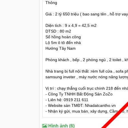
Thông
Giá : 2 tỷ 650 triệu ( bao sang tên , hỗ trợ vay
Diện tích : 9 x 4,9 = 42,5 m2
DTSD : 80 m2
Sổ hồng hoàn công
Lộ 5m ô tô đến nhà
Hướng Tây Nam
Phòng khách , bếp , 2 phòng ngủ , 2 toilet , k
Nhà trang bị full nội thất :rèm full cửa , sof
samsung inveter , máy nước nóng năng lượng
Vị trí : chạy thẳng cuối trục chính 218 đến
- Công Ty TNHH Bất Động Sản ZoZo
- Liên hệ: 0919 211 611
- Website sàn TMĐT: Nhadatcantho.vn
- Nhận ký gửi, mua bán, xây dựng, Cầm Cố, hỗ
Hình ảnh (6)