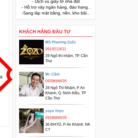
- Dịch vụ giấy tờ nhà đất
- Hỗ trợ vây ngân hàng, đáo hạng...
-Sang lâp mặt bằng, nền, kho bãi...
KHÁCH HÀNG ĐẦU TƯ
MS Phương ZoZo
0919211611
28 Ngô thì nhậm, TP. Cần
Thơ
Mr. Cầm
oà
0939666635
28 Ngô Thì Nhậm, P. An
Khánh, Q. Ninh Kiều, TP.
Cần Thơ
yoyo Yoyo
0939666635
36 ĐHYD, P. An Khánh, NK.
CT