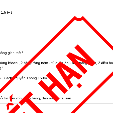
 1,5 tỷ )
hông gian thờ !
a phòng khách , 2 bộ giường nệm - tủ quần áo - bàn trang điểm, 2 điều h
 !
 nhà . Cách Nguyễn Thông 150m
 trợ vay vốn ngân hàng, đáo nợ, rút tài sản