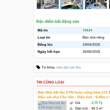
Đặc điểm bất động sản
Mã tin
70834
Loại tin
Bán nhà riêng
Đăng lúc
19/04/2026
Ngày hết hạn
26/06/2026
Từ khóa:
nha dat can tho
TIN CÙNG LOẠI
Bán Nhà trệt lầu 3 PN hoàn công hẻm 172
Diệu sát chợ Cầu Ván - Diện tích : 8,45m x 5m =
42,5m2 , DTSD 84,3m2 - Giá mới : 2 Tỷ 750 triệu TL
Giá
:
2,75 Tỷ
chính chủ - Kết cấu : nhà trệt lầu 3 phòng 
Diện tích
:
84.3 m²