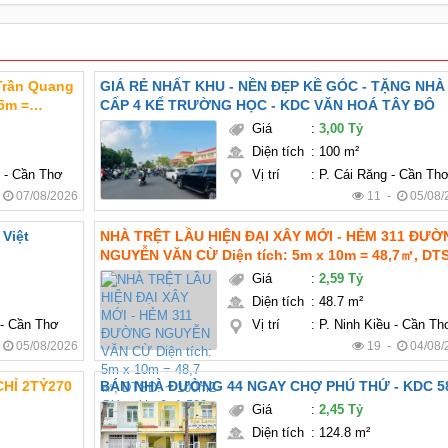
 Trần Quang
GIÁ RẺ NHẤT KHU - NỀN ĐẸP KỀ GÓC - TẶNG NHÀ
CẤP 4 KẾ TRƯỜNG HỌC - KDC VĂN HOÁ TÂY ĐÔ
Giá
:
3,00 Tỷ
ngủ (
Diện tích
:
100 m²
y - Cần Thơ
Vị trí
:
P. Cái Răng - Cần Th
-
07/08/2026
11 -
05/08/
Việt
NHÀ TRỆT LẦU HIỆN ĐẠI XÂY MỚI - HẺM 311 ĐƯỜ
NGUYỄN VĂN CỪ Diện tích: 5m x 10m = 48,7㎡, DT
~ 100m2 Giá mới : 2 tỷ 590 triệu TL chính chủ Pháp lý:
Giá
:
2,59 Tỷ
thổ cư hoàn công Hướng: Tây bắc
Diện tích
:
48.7 m²
 - Cần Thơ
Vị trí
:
P. Ninh Kiều - Cần Th
-
05/08/2026
19 -
04/08/
CHỈ 2TỶ270
BÁN NHÀ ĐƯỜNG 44 NGAY CHỢ PHÚ THỨ - KDC 
Giá
:
2,45 Tỷ
Diện tích
:
124.8 m²