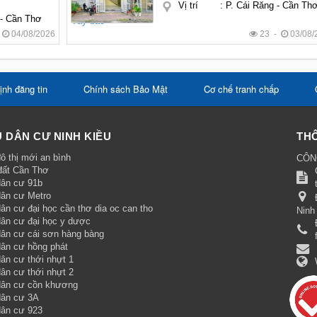
Vị trí
:
P. Cái Răng - Cần Th
 - Cần Thơ
-
04/08/2026
23 -
03/08/
ịnh đăng tin
Chính sách Bảo Mật
Cơ chế tranh chấp
 DÂN CƯ NINH KIỀU
THÔ
ô thị mới an bình
CÔN
đất Cần Thơ
dân cư 91b
dân cư Metro
ân cư đại học cần thơ dia oc can tho
Ninh
dân cư đại học y dược
dân cư cái sơn hàng bàng
dân cư hồng phát
ân cư thới nhựt 1
ân cư thới nhựt 2
dân cư cồn khương
dân cư 3A
dân cư 923