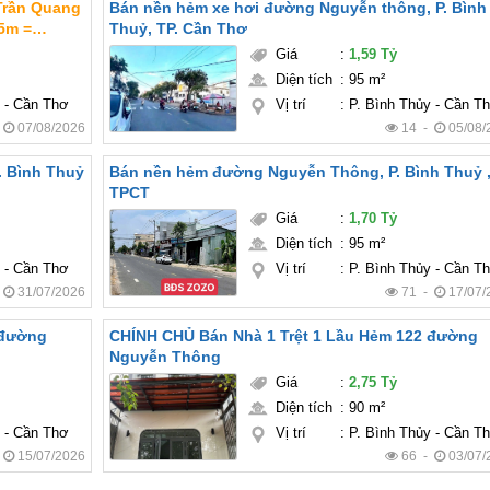
 Trần Quang
Bán nền hẻm xe hơi đường Nguyễn thông, P. Bình
Thuỷ, TP. Cần Thơ
Giá
:
1,59 Tỷ
ngủ (
Diện tích
:
95 m²
y - Cần Thơ
Vị trí
:
P. Bình Thủy - Cần T
-
07/08/2026
14 -
05/08/
 Bình Thuỷ
Bán nền hẻm đường Nguyễn Thông, P. Bình Thuỷ 
TPCT
Giá
:
1,70 Tỷ
Diện tích
:
95 m²
y - Cần Thơ
Vị trí
:
P. Bình Thủy - Cần T
-
31/07/2026
71 -
17/07/
 đường
CHÍNH CHỦ Bán Nhà 1 Trệt 1 Lầu Hẻm 122 đường
Nguyễn Thông
Giá
:
2,75 Tỷ
Diện tích
:
90 m²
y - Cần Thơ
Vị trí
:
P. Bình Thủy - Cần T
-
15/07/2026
66 -
03/07/