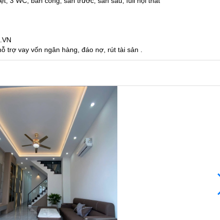
t, 3 WC, ban công, sân trước, sân sau, full nội thất
o.VN
 trợ vay vốn ngân hàng, đáo nợ, rút tài sản .