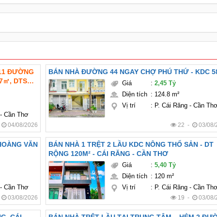
311 ĐƯỜNG
BÁN NHÀ ĐƯỜNG 44 NGAY CHỢ PHÚ THỨ - KDC 
,7㎡, DTSD:
Giá
:
2,45 Tỷ
 lý:
Diện tích
:
124.8 m²
Vị trí
:
P. Cái Răng - Cần Th
 - Cần Thơ
-
04/08/2026
22 -
03/08/
 HOÀNG VĂN
BÁN NHÀ 1 TRỆT 2 LẦU KDC NÔNG THỔ SẢN - DT
RỘNG 120M² - CÁI RĂNG - CẦN THƠ
Giá
:
5,40 Tỷ
Diện tích
:
120 m²
 - Cần Thơ
Vị trí
:
P. Cái Răng - Cần Th
-
03/08/2026
19 -
03/08/