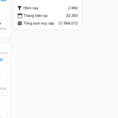
ỜNG
Hôm nay
2,966
Tháng hiện tại
32,383
Tổng lượt truy cập
27,868,072
ơ
2026
HƠ
ơ
2026
ơ