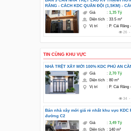
BÁN 3 CĂN NHÀ TRỆT LẦU KV THẠNH HƯN
RĂNG - CÁCH KDC QUÂN ĐỘI (1,5KM) - C
10 (2KM) - FULL NỘI THẤT
Giá
:
1,35 Tỷ
Diện tích
:
33.5 m²
Vị trí
:
P. Cái Răng
26 
TIN CÙNG KHU VỰC
NHÀ TRỆT XÂY MỚI 100% KDC PHÚ AN CẦ
Giá
:
2,70 Tỷ
Diện tích
:
80 m²
Vị trí
:
P. Cái Răng
34 
Bán nhà xây mới giá rẻ nhất khu vực KDC
đường C2
Giá
:
3,49 Tỷ
Diện tích
:
140 m²