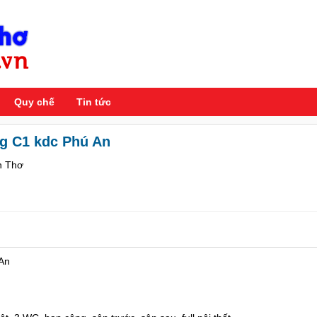
Quy chế
Tin tức
g C1 kdc Phú An
n Thơ
An