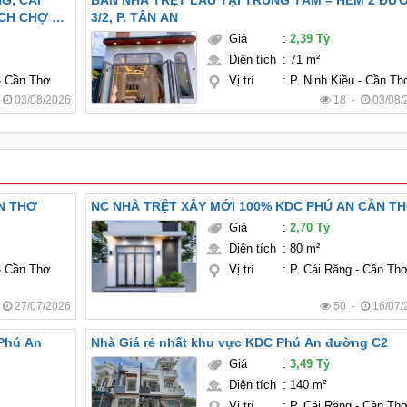
G, CÁI
BÁN NHÀ TRỆT LẦU TẠI TRUNG TÂM – HẺM 2 ĐƯ
ÁCH CHỢ SỐ
3/2, P. TÂN AN
Giá
:
2,39 Tỷ
Diện tích
:
71 m²
 - Cần Thơ
Vị trí
:
P. Ninh Kiều - Cần Th
-
03/08/2026
18 -
03/08/
N THƠ
NC NHÀ TRỆT XÂY MỚI 100% KDC PHÚ AN CẦN T
Giá
:
2,70 Tỷ
Diện tích
:
80 m²
 - Cần Thơ
Vị trí
:
P. Cái Răng - Cần Th
-
27/07/2026
50 -
16/07/
 Phú An
Nhà Giá rẻ nhất khu vực KDC Phú An đường C2
Giá
:
3,49 Tỷ
Diện tích
:
140 m²
Vị trí
:
P. Cái Răng - Cần Th