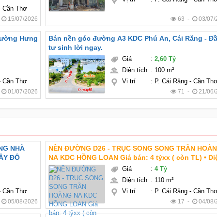
 - Cần Thơ
-
15/07/2026
63 -
03/07/
hường Hưng
Bán nền góc đường A3 KDC Phú An, Cái Răng - Đ
tư sinh lời ngay.
Giá
:
2,60 Tỷ
Diện tích
:
100 m²
 - Cần Thơ
Vị trí
:
P. Cái Răng - Cần Th
-
01/07/2026
71 -
21/06/
ẶNG NHÀ
NỀN ĐƯỜNG D26 - TRỤC SONG SONG TRẦN HOÀ
ÂY ĐÔ
NA KDC HỒNG LOAN Giá bán: 4 tỷxx ( còn TL) • Diện
tích: 5m x 22m = 110m2 • Hướng: Tây Nam • Lộ giới
Giá
:
4 Tỷ
20m
Diện tích
:
110 m²
 - Cần Thơ
Vị trí
:
P. Cái Răng - Cần Th
-
05/08/2026
17 -
04/08/