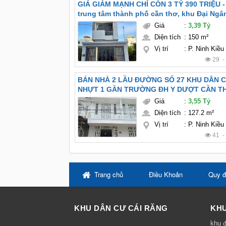
GIÁ GIẢM MẠNH CHỈ CÒN 3 TỶ 390 TRIỆU - Bán nhà
trung tâm thành phố cần thơ, khu Đại Ngâ
Giá
:
3,39 Tỷ
Diện tích
:
150 m²
Vị trí
:
P. Ninh Kiều
29 
BÁN NHÀ 2 LẦU ĐƯỜNG SỐ 27 KHU DÂN 
NHỰT 1 GẦN TRƯỜNG ĐH Y DƯỢT CẦN TH
Giá
:
3,55 Tỷ
Diện tích
:
127.2 m²
Vị trí
:
P. Ninh Kiều
41 
Trang chủ
Điều Khoản
Quy đ
KHU DÂN CƯ CÁI RĂNG
KHU
khu đ