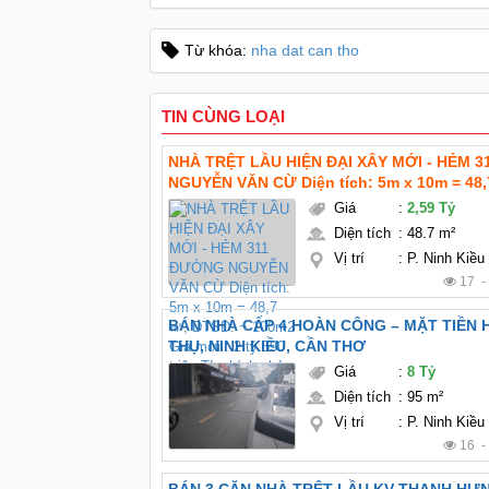
Từ khóa:
nha dat can tho
TIN CÙNG LOẠI
NHÀ TRỆT LẦU HIỆN ĐẠI XÂY MỚI - HẺM 
NGUYỄN VĂN CỪ Diện tích: 5m x 10m = 48
~ 100m2 Giá mới : 2 tỷ 590 triệu TL chính chủ Pháp
Giá
:
2,59 Tỷ
thổ cư hoàn công Hướng: Tây bắc
Diện tích
:
48.7 m²
Vị trí
:
P. Ninh Kiều
17 
BÁN NHÀ CẤP 4 HOÀN CÔNG – MẶT TIỀN
THỤ, NINH KIỀU, CẦN THƠ
Giá
:
8 Tỷ
Diện tích
:
95 m²
Vị trí
:
P. Ninh Kiều
16 