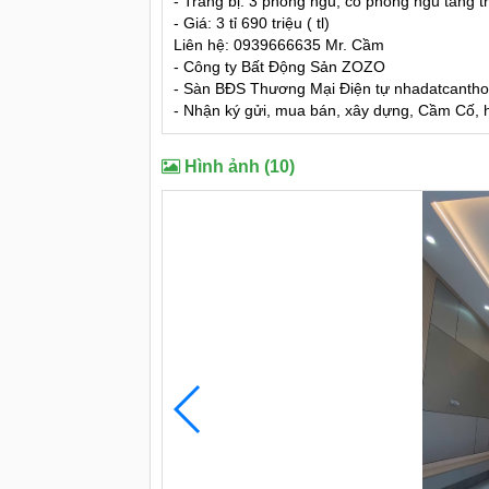
- Trang bị: 3 phòng ngủ, có phòng ngủ tầng trệ
- Giá: 3 tỉ 690 triệu ( tl)
Liên hệ: 0939666635 Mr. Cầm
- Công ty Bất Động Sản ZOZO
- Sàn BĐS Thương Mại Điện tự nhadatcanth
- Nhận ký gửi, mua bán, xây dựng, Cầm Cố, hỗ
Hình ảnh (10)