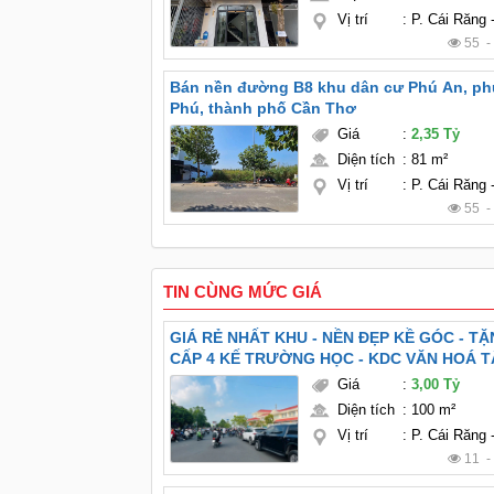
Vị trí
:
P. Cái Răng
55 
Bán nền đường B8 khu dân cư Phú An, p
Phú, thành phố Cần Thơ
Giá
:
2,35 Tỷ
Diện tích
:
81 m²
Vị trí
:
P. Cái Răng
55 
TIN CÙNG MỨC GIÁ
GIÁ RẺ NHẤT KHU - NỀN ĐẸP KỀ GÓC - T
CẤP 4 KẾ TRƯỜNG HỌC - KDC VĂN HOÁ T
Giá
:
3,00 Tỷ
Diện tích
:
100 m²
Vị trí
:
P. Cái Răng
11 