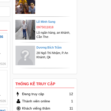
Lê Minh Sang
0975011818
Lộ ngân hàng, an khánh,
586
Cần Thơ.
Dương Bích Trâm
28 Ngô Thì Nhậm, P. An
ơ
Khánh, Qk
2026
THỐNG KÊ TRUY CẬP
Đang truy cập
12
ơ
Thành viên online
1
2026
Khách viếng thăm
11