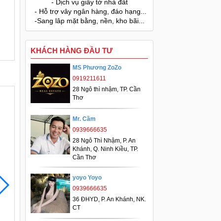
- Dịch vụ giấy tờ nhà đất
- Hỗ trợ vây ngân hàng, đáo hạng...
-Sang lâp mặt bằng, nền, kho bãi...
KHÁCH HÀNG ĐẦU TƯ
MS Phương ZoZo
0919211611
28 Ngô thì nhậm, TP. Cần
Thơ
Mr. Cầm
0939666635
28 Ngô Thì Nhậm, P. An
Khánh, Q. Ninh Kiều, TP.
Cần Thơ
yoyo Yoyo
0939666635
36 ĐHYD, P. An Khánh, NK.
CT