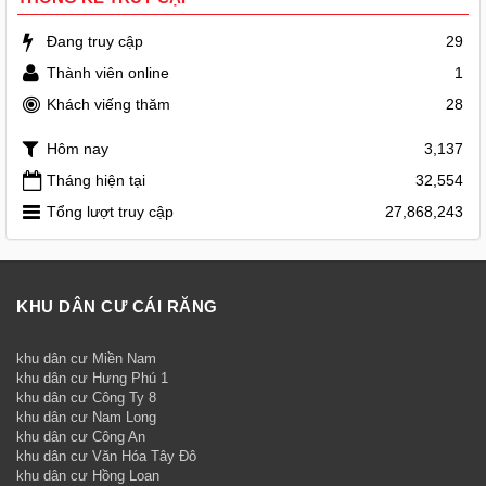
Đang truy cập
29
Thành viên online
1
Khách viếng thăm
28
Hôm nay
3,137
Tháng hiện tại
32,554
Tổng lượt truy cập
27,868,243
KHU DÂN CƯ CÁI RĂNG
khu dân cư Miền Nam
khu dân cư Hưng Phú 1
khu dân cư Công Ty 8
khu dân cư Nam Long
khu dân cư Công An
khu dân cư Văn Hóa Tây Đô
khu dân cư Hồng Loan