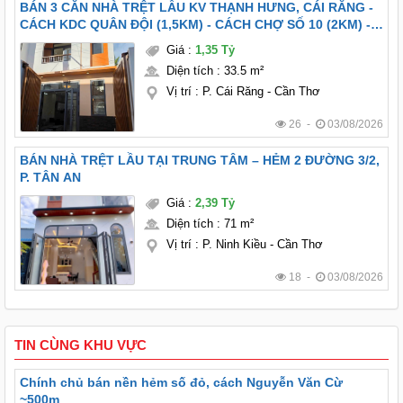
BÁN 3 CĂN NHÀ TRỆT LẦU KV THẠNH HƯNG, CÁI RĂNG -
CÁCH KDC QUÂN ĐỘI (1,5KM) - CÁCH CHỢ SỐ 10 (2KM) -
FULL NỘI THẤT
Giá
:
1,35 Tỷ
Diện tích
:
33.5 m²
Vị trí
:
P. Cái Răng - Cần Thơ
26 -
03/08/2026
BÁN NHÀ TRỆT LẦU TẠI TRUNG TÂM – HẺM 2 ĐƯỜNG 3/2,
P. TÂN AN
Giá
:
2,39 Tỷ
Diện tích
:
71 m²
Vị trí
:
P. Ninh Kiều - Cần Thơ
18 -
03/08/2026
TIN CÙNG KHU VỰC
Chính chủ bán nền hẻm số đỏ, cách Nguyễn Văn Cừ
~500m