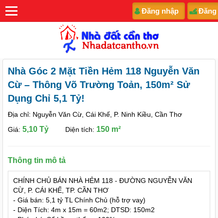
Đăng nhập
Đăng
Nhà Góc 2 Mặt Tiền Hẻm 118 Nguyễn Văn
Cừ – Thông Võ Trường Toản, 150m² Sử
Dụng Chỉ 5,1 Tỷ!
Địa chỉ: Nguyễn Văn Cừ, Cái Khế, P. Ninh Kiều, Cần Thơ
5,10 Tỷ
150 m²
Giá:
Diện tích:
Thông tin mô tả
CHÍNH CHỦ BÁN NHÀ HẺM 118 - ĐƯỜNG NGUYỄN VĂN
CỪ, P. CÁI KHẾ, TP. CẦN THƠ
- Giá bán: 5,1 tỷ TL Chính Chủ (hỗ trợ vay)
- Diện Tích: 4m x 15m = 60m2; DTSD: 150m2