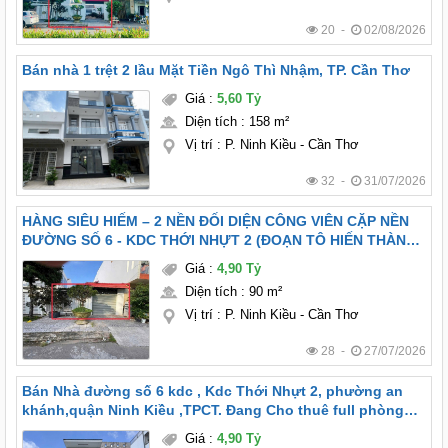
20 -
02/08/2026
Bán nhà 1 trệt 2 lầu Mặt Tiền Ngô Thì Nhậm, TP. Cần Thơ
Giá
:
5,60 Tỷ
Diện tích
:
158 m²
Vị trí
:
P. Ninh Kiều - Cần Thơ
32 -
31/07/2026
HÀNG SIÊU HIẾM – 2 NỀN ĐỐI DIỆN CÔNG VIÊN CẶP NỀN
ĐƯỜNG SỐ 6 - KDC THỚI NHỰT 2 (ĐOẠN TÔ HIẾN THÀNH
THÔNG VỚI HẺM LIÊN TỔ 12-20), P. TÂN AN, TP CẦN THƠ
Giá
:
4,90 Tỷ
Diện tích
:
90 m²
Vị trí
:
P. Ninh Kiều - Cần Thơ
28 -
27/07/2026
Bán Nhà đường số 6 kdc , Kdc Thới Nhựt 2, phường an
khánh,quận Ninh Kiều ,TPCT. Đang Cho thuê full phòng
thu nhập hàng tháng hơn 8 triệu
Giá
:
4,90 Tỷ