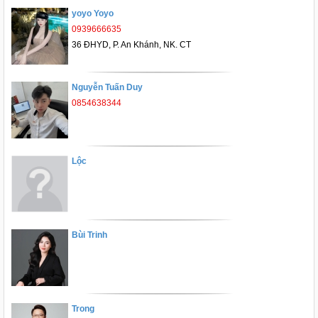
yoyo Yoyo
0939666635
36 ĐHYD, P. An Khánh, NK. CT
Nguyễn Tuấn Duy
0854638344
Lộc
Bùi Trinh
Trong