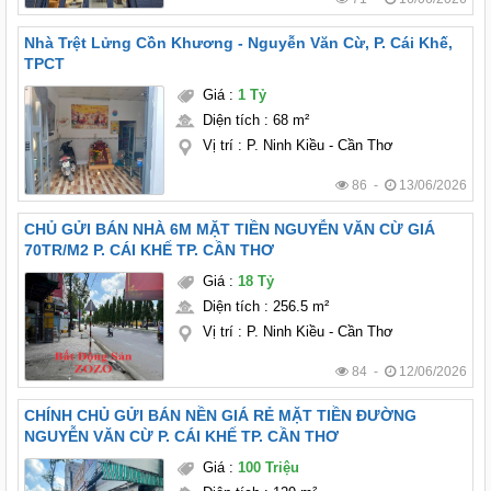
Nhà Trệt Lửng Cồn Khương - Nguyễn Văn Cừ, P. Cái Khế,
TPCT
Giá
:
1 Tỷ
Diện tích
:
68 m²
Vị trí
:
P. Ninh Kiều - Cần Thơ
86 -
13/06/2026
CHỦ GỬI BÁN NHÀ 6M MẶT TIỀN NGUYỄN VĂN CỪ GIÁ
70TR/M2 P. CÁI KHẾ TP. CẦN THƠ
Giá
:
18 Tỷ
Diện tích
:
256.5 m²
Vị trí
:
P. Ninh Kiều - Cần Thơ
84 -
12/06/2026
CHÍNH CHỦ GỬI BÁN NỀN GIÁ RẺ MẶT TIỀN ĐƯỜNG
NGUYỄN VĂN CỪ P. CÁI KHẾ TP. CẦN THƠ
Giá
:
100 Triệu