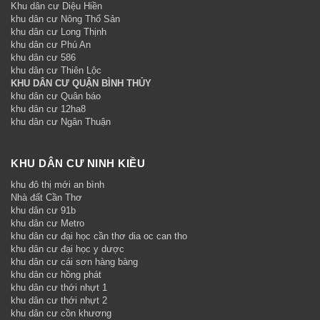
Khu dân cư Diệu Hiền
khu dân cư Nông Thổ Sản
khu dân cư Long Thịnh
khu dân cư Phú An
khu dân cư 586
khu dân cư Thiên Lộc
KHU DÂN CƯ QUẬN BÌNH THỦY
khu dân cư Quân báo
khu dân cư 12ha8
khu dân cư Ngân Thuận
KHU DÂN CƯ NINH KIỀU
khu đô thị mới an bình
Nhà đất Cần Thơ
khu dân cư 91b
khu dân cư Metro
khu dân cư đại học cần thơ dia oc can tho
khu dân cư đại học y dược
khu dân cư cái sơn hàng bàng
khu dân cư hồng phát
khu dân cư thới nhựt 1
khu dân cư thới nhựt 2
khu dân cư cồn khương