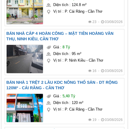
Diện tích
:
124.8 m²
Vị trí
:
P. Cái Răng - Cần Thơ
23 -
03/08/2026
BÁN NHÀ CẤP 4 HOÀN CÔNG – MẶT TIỀN HOÀNG VĂN
THỤ, NINH KIỀU, CẦN THƠ
Giá
:
8 Tỷ
Diện tích
:
95 m²
Vị trí
:
P. Ninh Kiều - Cần Thơ
16 -
03/08/2026
BÁN NHÀ 1 TRỆT 2 LẦU KDC NÔNG THỔ SẢN - DT RỘNG
120M² - CÁI RĂNG - CẦN THƠ
Giá
:
5,40 Tỷ
Diện tích
:
120 m²
Vị trí
:
P. Cái Răng - Cần Thơ
19 -
03/08/2026