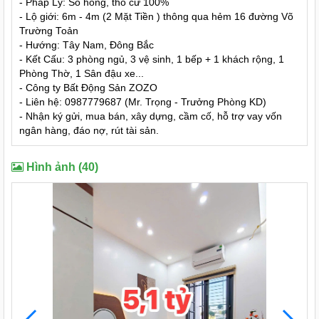
- Pháp Lý: Sổ hồng, thổ cư 100%
- Lộ giới: 6m - 4m (2 Mặt Tiền ) thông qua hẻm 16 đường Võ
Trường Toản
- Hướng: Tây Nam, Đông Bắc
- Kết Cấu: 3 phòng ngủ, 3 vệ sinh, 1 bếp + 1 khách rộng, 1
Phòng Thờ, 1 Sân đậu xe...
- Công ty Bất Động Sản ZOZO
- Liên hệ: 0987779687 (Mr. Trọng - Trưởng Phòng KD)
- Nhận ký gửi, mua bán, xây dựng, cầm cố, hỗ trợ vay vốn
ngân hàng, đáo nợ, rút tài sản.
Hình ảnh (40)