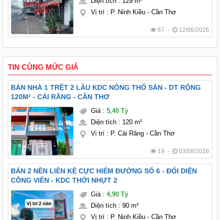
Diện tích
:
129 m²
Vị trí
:
P. Ninh Kiều - Cần Thơ
67 -
12/06/2026
TIN CÙNG MỨC GIÁ
BÁN NHÀ 1 TRỆT 2 LẦU KDC NÔNG THỔ SẢN - DT RỘNG
120M² - CÁI RĂNG - CẦN THƠ
Giá
:
5,40 Tỷ
Diện tích
:
120 m²
Vị trí
:
P. Cái Răng - Cần Thơ
19 -
03/08/2026
BÁN 2 NỀN LIỀN KỀ CỰC HIẾM ĐƯỜNG SỐ 6 - ĐỐI DIỆN
CÔNG VIÊN - KDC THỚI NHỰT 2
Giá
:
4,90 Tỷ
Diện tích
:
90 m²
Vị trí
:
P. Ninh Kiều - Cần Thơ