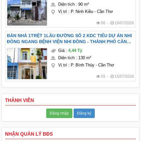
Diện tích
:
90 m²
Vị trí
:
P. Ninh Kiều - Cần Thơ
66 -
16/07/2026
BÁN NHÀ 1TRỆT 1LẦU ĐƯỜNG SỐ 2 KDC TIỂU DỰ ÁN NHI
ĐỒNG NGANG BỆNH VIỆN NHI ĐỒNG - THÀNH PHỐ CẦN
THƠ.
Giá
:
4,44 Tỷ
Diện tích
:
130 m²
Vị trí
:
P. Bình Thủy - Cần Thơ
55 -
15/07/2026
THÀNH VIÊN
Đăng nhập
Đăng ký
NHẬN QUẢN LÝ BĐS