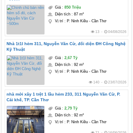
Giá
:
850 Triệu
Diện tích
:
87 m²
Vị trí
:
P. Ninh Kiều - Cần Thơ
13 -
04/08/2026
Nhà 1t1l hẻm 311, Nguyễn Văn Cừ, đối diện ĐH Công Nghệ
Kỹ Thuật
Giá
:
2,67 Tỷ
Diện tích
:
92 m²
Vị trí
:
P. Ninh Kiều - Cần Thơ
140 -
23/07/2026
nhà mới xây 1 trệt 1 lầu hẻm 233, 311 Nguyễn Văn Cừ, P.
Cái khế, TP. Cần Thơ
Giá
:
2,79 Tỷ
Diện tích
:
92 m²
Vị trí
:
P. Ninh Kiều - Cần Thơ
71 -
16/06/2026