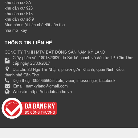
khu dân cư 3A
khu dân cư 923
khu dân cư 515
khu dân cư số 9
Mua bán mặt tiền nhà đất cần thơ
nhà mới xây
THÔNG TIN LIÊN HỆ
CÔNG TY TNHH MTV BẤT ĐỘNG SẢN NAM KỲ LAND
Giấy phép số: 1801523620 do Sở kế hoạch và đầu tư TP. Cần Thơ
cấp ngày 23/03/2017
Địa chỉ:
28 Ngô Thì Nhậm, phường An Khánh, quận Ninh Kiều,
thành phố Cần Thơ
Điện thoại:
0939666635 zalo, viber, imessenger, facebook
Email:
namkyland@gmail.com
Website:
https://nhadatcantho.vn