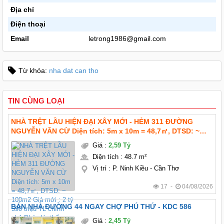
Địa chỉ
Điện thoại
Email
letrong1986@gmail.com
Từ khóa:
nha dat can tho
TIN CÙNG LOẠI
NHÀ TRỆT LẦU HIỆN ĐẠI XÂY MỚI - HẺM 311 ĐƯỜNG
NGUYỄN VĂN CỪ Diện tích: 5m x 10m = 48,7㎡, DTSD: ~
100m2 Giá mới : 2 tỷ 590 triệu TL chính chủ Pháp lý: thổ
Giá
:
2,59 Tỷ
cư hoàn công Hướng: Tây bắc
Diện tích
:
48.7 m²
Vị trí
:
P. Ninh Kiều - Cần Thơ
17 -
04/08/2026
BÁN NHÀ ĐƯỜNG 44 NGAY CHỢ PHÚ THỨ - KDC 586
Giá
:
2,45 Tỷ