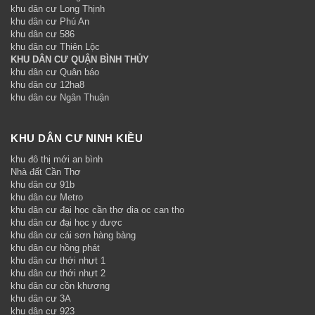
khu dân cư Long Thịnh
khu dân cư Phú An
khu dân cư 586
khu dân cư Thiên Lộc
KHU DÂN CƯ QUẬN BÌNH THỦY
khu dân cư Quân báo
khu dân cư 12ha8
khu dân cư Ngân Thuận
KHU DÂN CƯ NINH KIỀU
khu đô thị mới an bình
Nhà đất Cần Thơ
khu dân cư 91b
khu dân cư Metro
khu dân cư đại học cần thơ dia oc can tho
khu dân cư đại học y dược
khu dân cư cái sơn hàng bàng
khu dân cư hồng phát
khu dân cư thới nhựt 1
khu dân cư thới nhựt 2
khu dân cư cồn khương
khu dân cư 3A
khu dân cư 923