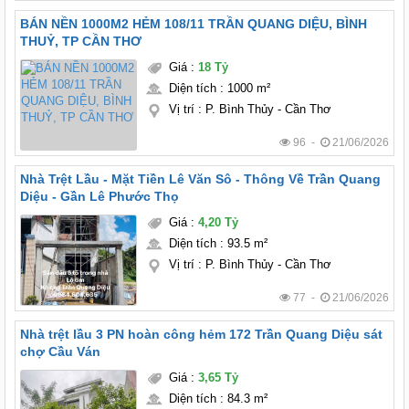
BÁN NỀN 1000M2 HẺM 108/11 TRẦN QUANG DIỆU, BÌNH
THUỶ, TP CẦN THƠ
Giá
:
18 Tỷ
Diện tích
:
1000 m²
Vị trí
:
P. Bình Thủy - Cần Thơ
96 -
21/06/2026
Nhà Trệt Lầu - Mặt Tiền Lê Văn Sô - Thông Về Trần Quang
Diệu - Gần Lê Phước Thọ
Giá
:
4,20 Tỷ
Diện tích
:
93.5 m²
Vị trí
:
P. Bình Thủy - Cần Thơ
77 -
21/06/2026
Nhà trệt lầu 3 PN hoàn công hẻm 172 Trần Quang Diệu sát
chợ Cầu Ván
Giá
:
3,65 Tỷ
Diện tích
:
84.3 m²