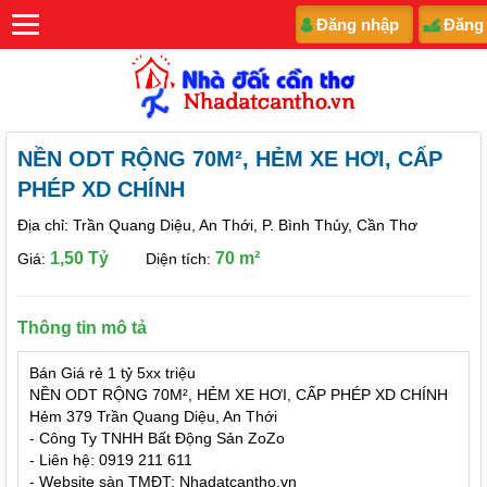
Đăng nhập
Đăng
NỀN ODT RỘNG 70M², HẺM XE HƠI, CẤP
PHÉP XD CHÍNH
Địa chỉ: Trần Quang Diệu, An Thới, P. Bình Thủy, Cần Thơ
1,50 Tỷ
70 m²
Giá:
Diện tích:
Thông tin mô tả
Bán Giá rẻ 1 tỷ 5xx triệu
NỀN ODT RỘNG 70M², HẺM XE HƠI, CẤP PHÉP XD CHÍNH
Hẻm 379 Trần Quang Diệu, An Thới
- Công Ty TNHH Bất Động Sản ZoZo
- Liên hệ: 0919 211 611
- Website sàn TMĐT: Nhadatcantho.vn