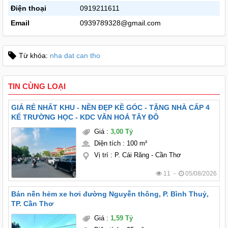
Điện thoại
0919211611
Email
0939789328@gmail.com
Từ khóa:
nha dat can tho
TIN CÙNG LOẠI
GIÁ RẺ NHẤT KHU - NỀN ĐẸP KỀ GÓC - TẶNG NHÀ CẤP 4
KẾ TRƯỜNG HỌC - KDC VĂN HOÁ TÂY ĐÔ
Giá
:
3,00 Tỷ
Diện tích
:
100 m²
Vị trí
:
P. Cái Răng - Cần Thơ
11 -
05/08/2026
Bán nền hẻm xe hơi đường Nguyễn thông, P. Bình Thuỷ,
TP. Cần Thơ
Giá
:
1,59 Tỷ