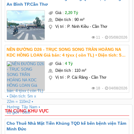
An Bình TP.Cần Thơ
Giá
:
2,20 Tỷ
Diện tích
:
90 m²
Vị trí
:
P. Ninh Kiều - Cần Thơ
11 -
05/08/2026
NỀN ĐƯỜNG D26 - TRỤC SONG SONG TRẦN HOÀNG NA
KDC HỒNG LOAN Giá bán: 4 tỷxx ( còn TL) • Diện tích: 5m
x 22m = 110m2 • Hướng: Tây Nam • Lộ giới : 20m
Giá
:
4 Tỷ
Diện tích
:
110 m²
Vị trí
:
P. Cái Răng - Cần Thơ
18 -
04/08/2026
TIN CÙNG KHU VỰC
Cho Thuê Nhà Mặt Tiền Khủng TQD kế bên bệnh viện Tâm
Minh Đức