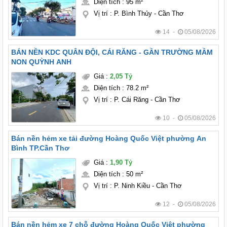
Diện tích
:
95 m²
Vị trí
:
P. Bình Thủy - Cần Thơ
14 -
05/08/2026
BÁN NỀN KDC QUÂN ĐỘI, CÁI RĂNG - GẦN TRƯỜNG MẦM
NON QUỲNH ANH
Giá
:
2,05 Tỷ
Diện tích
:
78.2 m²
Vị trí
:
P. Cái Răng - Cần Thơ
10 -
05/08/2026
Bán nền hẻm xe tải đường Hoàng Quốc Việt phường An
Bình TP.Cần Thơ
Giá
:
1,90 Tỷ
Diện tích
:
50 m²
Vị trí
:
P. Ninh Kiều - Cần Thơ
12 -
05/08/2026
Bán nền hẻm xe 7 chỗ đường Hoàng Quốc Việt phường