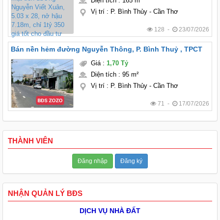
Diện tích
:
165 m²
Vị trí
:
P. Bình Thủy - Cần Thơ
128 -
23/07/2026
Bán nền hẻm đường Nguyễn Thông, P. Bình Thuỷ , TPCT
Giá
:
1,70 Tỷ
Diện tích
:
95 m²
Vị trí
:
P. Bình Thủy - Cần Thơ
71 -
17/07/2026
THÀNH VIÊN
Đăng nhập
Đăng ký
NHẬN QUẢN LÝ BĐS
DỊCH VỤ NHÀ ĐẤT