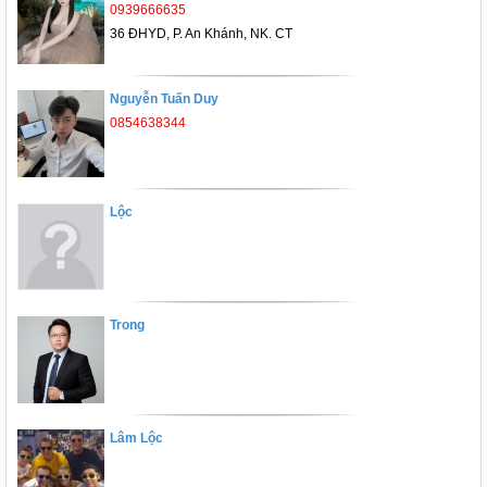
0939666635
36 ĐHYD, P. An Khánh, NK. CT
Nguyễn Tuấn Duy
0854638344
Lộc
Trong
Lâm Lộc