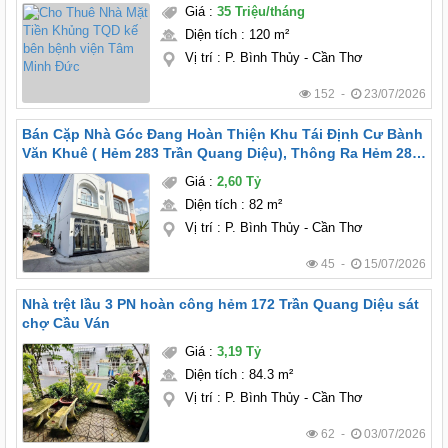
Giá
:
35 Triệu/tháng
Diện tích
:
120 m²
Vị trí
:
P. Bình Thủy - Cần Thơ
152 -
23/07/2026
Bán Cặp Nhà Góc Đang Hoàn Thiện Khu Tái Định Cư Bành
Văn Khuê ( Hẻm 283 Trần Quang Diệu), Thông Ra Hẻm 287
Nguyễn Thông
Giá
:
2,60 Tỷ
Diện tích
:
82 m²
Vị trí
:
P. Bình Thủy - Cần Thơ
45 -
15/07/2026
Nhà trệt lầu 3 PN hoàn công hẻm 172 Trần Quang Diệu sát
chợ Cầu Ván
Giá
:
3,19 Tỷ
Diện tích
:
84.3 m²
Vị trí
:
P. Bình Thủy - Cần Thơ
62 -
03/07/2026