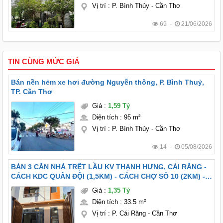
Vị trí
:
P. Bình Thủy - Cần Thơ
69 -
21/06/2026
TIN CÙNG MỨC GIÁ
Bán nền hẻm xe hơi đường Nguyễn thông, P. Bình Thuỷ,
TP. Cần Thơ
Giá
:
1,59 Tỷ
Diện tích
:
95 m²
Vị trí
:
P. Bình Thủy - Cần Thơ
14 -
05/08/2026
BÁN 3 CĂN NHÀ TRỆT LẦU KV THẠNH HƯNG, CÁI RĂNG -
CÁCH KDC QUÂN ĐỘI (1,5KM) - CÁCH CHỢ SỐ 10 (2KM) -
FULL NỘI THẤT
Giá
:
1,35 Tỷ
Diện tích
:
33.5 m²
Vị trí
:
P. Cái Răng - Cần Thơ