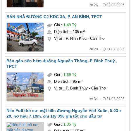
26 -
03/08/2026
BÁN NHÀ ĐƯỜNG C2 KDC 3A, P. AN BÌNH, TPCT
Giá
:
1,49 Tỷ
Diện tích
:
105 m²
Vị trí
:
P. Ninh Kiều - Cần Thơ
29 -
31/07/2026
Bán gấp nền hẻm đường Nguyễn Thông, P. Bình Thuỷ ,
TPCT
Giá
:
1,69 Tỷ
Diện tích
:
95 m²
Vị trí
:
P. Bình Thủy - Cần Thơ
34 -
31/07/2026
Nền Full thổ cư, mặt tiền đường Nguyễn Viết Xuân, 5.03 x
28, nở hậu 7.18m, chỉ 1tỷ 350 giá tốt cho đầu tư
Giá
:
1,35 Tỷ