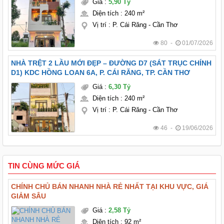
Giá
:
5,90 Tỷ
Diện tích
:
240 m²
Vị trí
:
P. Cái Răng - Cần Thơ
80 -
01/07/2026
NHÀ TRỆT 2 LẦU MỚI ĐẸP – ĐƯỜNG D7 (SÁT TRỤC CHÍNH
D1) KDC HỒNG LOAN 6A, P. CÁI RĂNG, TP. CẦN THƠ
Giá
:
6,30 Tỷ
Diện tích
:
240 m²
Vị trí
:
P. Cái Răng - Cần Thơ
46 -
19/06/2026
TIN CÙNG MỨC GIÁ
CHÍNH CHỦ BÁN NHANH NHÀ RẺ NHẤT TẠI KHU VỰC, GIÁ
GIẢM SÂU
Giá
:
2,58 Tỷ
Diện tích
:
92 m²