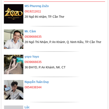
MS Phương ZoZo
0919211611
28 Ngô thì nhậm, TP. Cần Thơ
Mr. Cầm
0939666635
28 Ngô Thì Nhậm, P. An Khánh, Q. Ninh Kiều, TP. Cần Thơ
yoyo Yoyo
0939666635
36 ĐHYD, P. An Khánh, NK. CT
Nguyễn Tuấn Duy
0854638344
Lộc