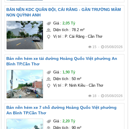
BÁN NỀN KDC QUÂN ĐỘI, CÁI RĂNG - GẦN TRƯỜNG MẦM
NON QUỲNH ANH
Giá
:
2,05 Tỷ
Diện tích
:
78.2 m²
Vị trí
:
P. Cái Răng - Cần Thơ
15 -
05/08/2026
Bán nền hẻm xe tải đường Hoàng Quốc Việt phường An
Bình TP.Cần Thơ
Giá
:
1,90 Tỷ
Diện tích
:
50 m²
Vị trí
:
P. Ninh Kiều - Cần Thơ
18 -
05/08/2026
Bán nền hẻm xe 7 chỗ đường Hoàng Quốc Việt phường
An Bình TP.Cần Thơ
Giá
:
2,20 Tỷ
Diện tích
:
90 m²