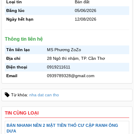
Loại tin
Bán đất
Đăng lúc
05/06/2026
Ngày hết hạn
12/08/2026
Thông tin liên hệ
Tên liên lạc
MS Phương ZoZo
Địa chỉ
28 Ngô thì nhậm, TP. Cần Thơ
Điện thoại
0919211611
Email
0939789328@gmail.com
Từ khóa:
nha dat can tho
TIN CÙNG LOẠI
BÁN NHANH NỀN 2 MẶT TIỀN THỔ CƯ CẶP RANH ÔNG
DƯA