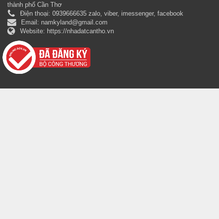
thành phố Cần Thơ
Điện thoại:
0939666635 zalo, viber, imessenger, facebook
Email:
namkyland@gmail.com
Website:
https://nhadatcantho.vn