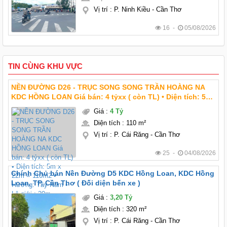
Vị trí
:
P. Ninh Kiều - Cần Thơ
16 -
05/08/2026
TIN CÙNG KHU VỰC
NỀN ĐƯỜNG D26 - TRỤC SONG SONG TRẦN HOÀNG NA
KDC HỒNG LOAN Giá bán: 4 tỷxx ( còn TL) • Diện tích: 5m
x 22m = 110m2 • Hướng: Tây Nam • Lộ giới : 20m
Giá
:
4 Tỷ
Diện tích
:
110 m²
Vị trí
:
P. Cái Răng - Cần Thơ
25 -
04/08/2026
Chính Chủ bán Nền Đường D5 KDC Hồng Loan, KDC Hồng
Loan, TP. Cần Thơ ( Đối diện bến xe )
Giá
:
3,20 Tỷ
Diện tích
:
320 m²
Vị trí
:
P. Cái Răng - Cần Thơ