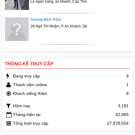
Lộ ngân hàng, an khánh, Cần Thơ.
Dương Bích Trâm
28 Ngô Thì Nhậm, P. An Khánh, Qk
THỐNG KÊ TRUY CẬP
Đang truy cập
9
Thành viên online
1
Khách viếng thăm
8
Hôm nay
3,181
Tháng hiện tại
42,865
Tổng lượt truy cập
27,878,554