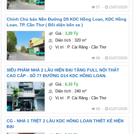
57 -
15/07/2026
Chính Chủ bán Nền Đường D5 KDC Hồng Loan, KDC Hồng
Loan, TP. Cần Thơ ( Đối diện bến xe )
Giá
:
3,20 Tỷ
Diện tích
:
320 m²
Vị trí
:
P. Cái Răng - Cần Thơ
86 -
01/07/2026
SIÊU PHẦM NHÀ 2 LẦU HIỆN ĐẠI TẶNG FULL NỘI THẤT
CAO CẤP - SỐ 77 ĐƯỜNG D14 KDC HỒNG LOAN.
Giá
:
6,10 Tỷ
Diện tích
:
240 m²
Vị trí
:
P. Cái Răng - Cần Thơ
60 -
01/07/2026
CG - NHÀ 1 TRỆT 2 LẦU KDC HỒNG LOAN THIẾT KẾ HIỆN
ĐẠI