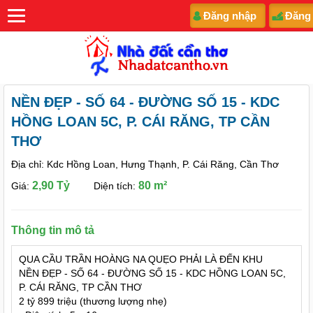
Đăng nhập
Đăng
NỀN ĐẸP - SỐ 64 - ĐƯỜNG SỐ 15 - KDC
HỒNG LOAN 5C, P. CÁI RĂNG, TP CẦN
THƠ
Địa chỉ: Kdc Hồng Loan, Hưng Thạnh, P. Cái Răng, Cần Thơ
2,90 Tỷ
80 m²
Giá:
Diện tích:
Thông tin mô tả
QUA CẦU TRẦN HOÀNG NA QUẸO PHẢI LÀ ĐẾN KHU
NỀN ĐẸP - SỐ 64 - ĐƯỜNG SỐ 15 - KDC HỒNG LOAN 5C,
P. CÁI RĂNG, TP CẦN THƠ
2 tỷ 899 triệu (thương lượng nhẹ)