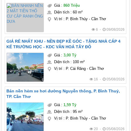
Giá
:
860 Triệu
Diện tích
:
60 m²
Vị trí
:
P. Bình Thủy - Cần Thơ
6 -
09/08/2026
GIÁ RẺ NHẤT KHU - NỀN ĐẸP KỀ GÓC - TẶNG NHÀ CẤP 4
KẾ TRƯỜNG HỌC - KDC VĂN HOÁ TÂY ĐÔ
Giá
:
3,00 Tỷ
Diện tích
:
100 m²
Vị trí
:
P. Cái Răng - Cần Thơ
16 -
05/08/2026
Bán nền hẻm xe hơi đường Nguyễn thông, P. Bình Thuỷ,
TP. Cần Thơ
Giá
:
1,59 Tỷ
Diện tích
:
95 m²
Vị trí
:
P. Bình Thủy - Cần Thơ
20 -
05/08/2026