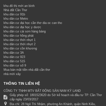
khu đô thị mới an bình
Nhà đất Cần Thơ
khu dân cư 91b
khu dân cư Metro
khu dân cư đại học cần thơ dia oc can tho
khu dân cư đại học y dược
khu dân cư cái sơn hàng bàng
khu dân cư hồng phát
khu dân cư thới nhựt 1
khu dân cư thới nhựt 2
khu dân cư cồn khương
khu dân cư 3A
khu dân cư 923
khu dân cư 515
khu dân cư số 9
Mua bán mặt tiền nhà đất cần thơ
nhà mới xây
THÔNG TIN LIÊN HỆ
CÔNG TY TNHH MTV BẤT ĐỘNG SẢN NAM KỲ LAND
Giấy phép số: 1801523620 do Sở kế hoạch và đầu tư TP. Cần Thơ
cấp ngày 23/03/2017
Địa chỉ:
28 Ngô Thì Nhậm, phường An Khánh, quận Ninh Kiều,