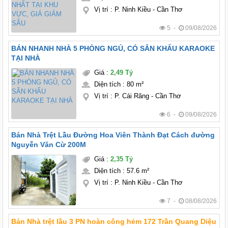
Vị trí
:
P. Ninh Kiều - Cần Thơ
5 -
09/08/2026
BÁN NHANH NHÀ 5 PHÒNG NGỦ, CÓ SÂN KHẤU KARAOKE
TẠI NHÀ
Giá
:
2,49 Tỷ
Diện tích
:
80 m²
Vị trí
:
P. Cái Răng - Cần Thơ
6 -
09/08/2026
Bán Nhà Trệt Lầu Đường Hoa Viên Thành Đạt Cách đường
Nguyễn Văn Cừ 200M
Giá
:
2,35 Tỷ
Diện tích
:
57.6 m²
Vị trí
:
P. Ninh Kiều - Cần Thơ
7 -
08/08/2026
Bán Nhà trệt lầu 3 PN hoàn công hẻm 172 Trần Quang Diệu