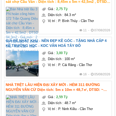
sát chợ Cầu Ván - Diện tích : 8,45m x 5m = 42,5m2 , DTSD
84,3m2 - Giá mới : 2 Tỷ 750 triệu TL chính chủ - Kết cấu :
Giá
:
2,75 Tỷ
nhà trệt lầu 3 phòng ngủ (
Diện tích
:
84.3 m²
Vị trí
:
P. Bình Thủy - Cần Thơ
11 -
07/08/2026
GIÁ RẺ NHẤT KHU - NỀN ĐẸP KỀ GÓC - TẶNG NHÀ CẤP 4
KẾ TRƯỜNG HỌC - KDC VĂN HOÁ TÂY ĐÔ
Giá
:
3,00 Tỷ
Diện tích
:
100 m²
Vị trí
:
P. Cái Răng - Cần Thơ
16 -
05/08/2026
NHÀ TRỆT LẦU HIỆN ĐẠI XÂY MỚI - HẺM 311 ĐƯỜNG
NGUYỄN VĂN CỪ Diện tích: 5m x 10m = 48,7㎡, DTSD: ~
100m2 Giá mới : 2 tỷ 590 triệu TL chính chủ Pháp lý: thổ
Giá
:
2,59 Tỷ
cư hoàn công Hướng: Tây bắc
Diện tích
:
48.7 m²
Vị trí
:
P. Ninh Kiều - Cần Thơ