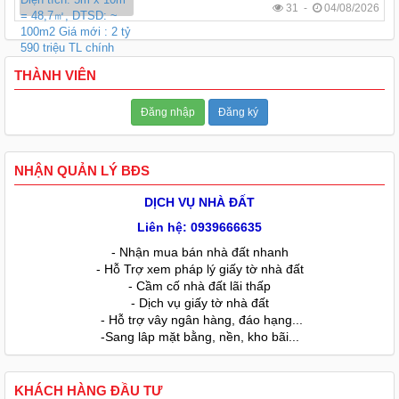
31 -
04/08/2026
THÀNH VIÊN
Đăng nhập
Đăng ký
NHẬN QUẢN LÝ BĐS
DỊCH VỤ NHÀ ĐẤT
Liên hệ: 0939666635
- Nhận mua bán nhà đất nhanh
- Hỗ Trợ xem pháp lý giấy tờ nhà đất
- Cầm cố nhà đất lãi thấp
- Dịch vụ giấy tờ nhà đất
- Hỗ trợ vây ngân hàng, đáo hạng...
-Sang lâp mặt bằng, nền, kho bãi...
KHÁCH HÀNG ĐẦU TƯ