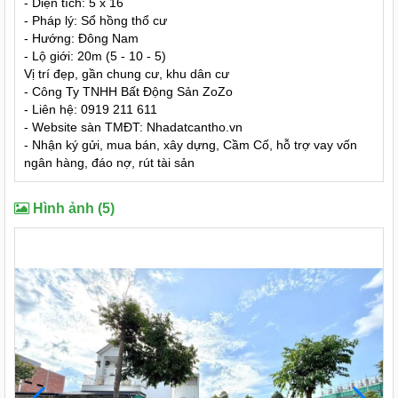
- Diện tích: 5 x 16
- Pháp lý: Sổ hồng thổ cư
- Hướng: Đông Nam
- Lộ giới: 20m (5 - 10 - 5)
Vị trí đẹp, gần chung cư, khu dân cư
- Công Ty TNHH Bất Động Sản ZoZo
- Liên hệ: 0919 211 611
- Website sàn TMĐT: Nhadatcantho.vn
- Nhận ký gửi, mua bán, xây dựng, Cầm Cố, hỗ trợ vay vốn
ngân hàng, đáo nợ, rút tài sản
Hình ảnh (5)