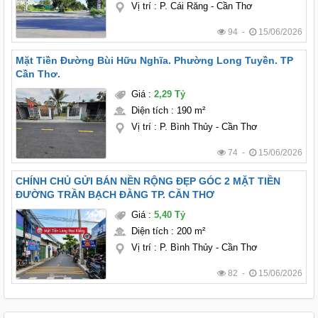
Vị trí
:
P. Cái Răng - Cần Thơ
94 -
15/06/2026
Mặt Tiền Đường Bùi Hữu Nghĩa. Phường Long Tuyền. TP
Cần Thơ.
Giá
:
2,29 Tỷ
Diện tích
:
190 m²
Vị trí
:
P. Bình Thủy - Cần Thơ
74 -
15/06/2026
CHÍNH CHỦ GỬI BÁN NỀN RỘNG ĐẸP GÓC 2 MẶT TIỀN
ĐƯỜNG TRẦN BẠCH ĐẰNG TP. CẦN THƠ
Giá
:
5,40 Tỷ
Diện tích
:
200 m²
Vị trí
:
P. Bình Thủy - Cần Thơ
82 -
15/06/2026