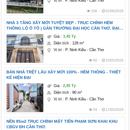
Vị trí
:
P. Ninh Kiều - Cần Thơ
108 -
02/06/2026
NHÀ 3 TẦNG XÂY MỚI TUYỆT ĐẸP - TRỤC CHÍNH HẺM
THÔNG LỘ Ô TÔ | GẦN TRƯỜNG ĐẠI HỌC CẦN THƠ, ĐẠI
HỌC Y DƯỢC
Giá
:
3,45 Tỷ
Diện tích
:
128 m²
Vị trí
:
P. Ninh Kiều - Cần Thơ
60 -
23/05/2026
BÁN NHÀ TRỆT LẦU XÂY MỚI 100% - HẺM THÔNG - THIẾT
KẾ HIỆN ĐẠI
Giá
:
2,45 Tỷ
Diện tích
:
90 m²
Vị trí
:
P. Ninh Kiều - Cần Thơ
59 -
17/05/2026
NỀN 95m2 TRỤC CHÍNH MẶT TIỀN PHẠM SƠN KHAI KHU
CBGV ĐH CẦN THƠ.