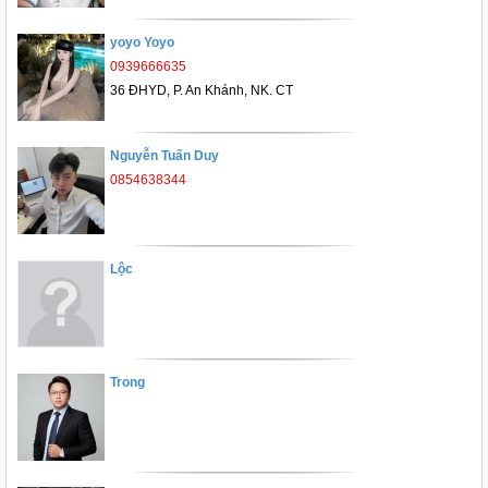
yoyo Yoyo
0939666635
36 ĐHYD, P. An Khánh, NK. CT
Nguyễn Tuấn Duy
0854638344
Lộc
Trong