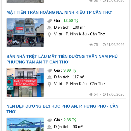
58 -
15/07/2026
MẶT TIỀN TRẦN HOÀNG NA, NINH KIỀU TP CẦN THƠ
Giá
:
12,50 Tỷ
Diện tích
:
100 m²
Vị trí
:
P. Ninh Kiều - Cần Thơ
75 -
21/06/2026
BÁN NHÀ TRỆT LẦU MẶT TIỀN ĐƯỜNG TRẦN NAM PHÚ
PHƯỜNG TÂN AN TP CẦN THƠ
Giá
:
9,99 Tỷ
Diện tích
:
117 m²
Vị trí
:
P. Ninh Kiều - Cần Thơ
54 -
17/06/2026
NỀN ĐẸP ĐƯỜNG B13 KDC PHÚ AN, P. HƯNG PHÚ - CẦN
THƠ
Giá
:
2,35 Tỷ
Diện tích
:
90 m²