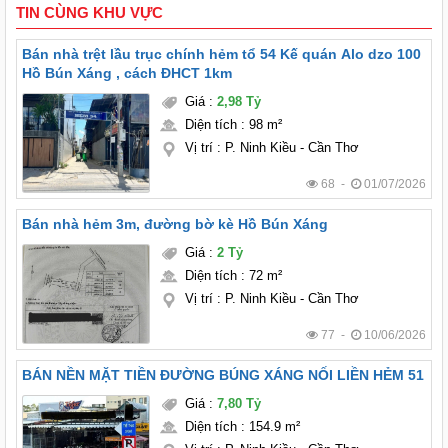
TIN CÙNG KHU VỰC
Bán nhà trệt lầu trục chính hẻm tổ 54 Kế quán Alo dzo 100
Hồ Bún Xáng , cách ĐHCT 1km
Giá
:
2,98 Tỷ
Diện tích
:
98 m²
Vị trí
:
P. Ninh Kiều - Cần Thơ
68 -
01/07/2026
Bán nhà hẻm 3m, đường bờ kè Hồ Bún Xáng
Giá
:
2 Tỷ
Diện tích
:
72 m²
Vị trí
:
P. Ninh Kiều - Cần Thơ
77 -
10/06/2026
BÁN NỀN MẶT TIỀN ĐƯỜNG BÚNG XÁNG NỐI LIỀN HẺM 51
Giá
:
7,80 Tỷ
Diện tích
:
154.9 m²