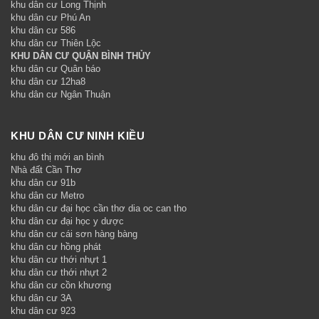
khu dân cư Long Thịnh
khu dân cư Phú An
khu dân cư 586
khu dân cư Thiên Lộc
KHU DÂN CƯ QUẬN BÌNH THỦY
khu dân cư Quân báo
khu dân cư 12ha8
khu dân cư Ngân Thuận
KHU DÂN CƯ NINH KIỀU
khu đô thị mới an bình
Nhà đất Cần Thơ
khu dân cư 91b
khu dân cư Metro
khu dân cư đại học cần thơ dia oc can tho
khu dân cư đại học y dược
khu dân cư cái sơn hàng bàng
khu dân cư hồng phát
khu dân cư thới nhựt 1
khu dân cư thới nhựt 2
khu dân cư cồn khương
khu dân cư 3A
khu dân cư 923