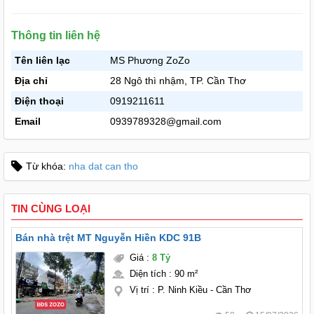
Thông tin liên hệ
Tên liên lạc
MS Phương ZoZo
Địa chỉ
28 Ngô thì nhậm, TP. Cần Thơ
Điện thoại
0919211611
Email
0939789328@gmail.com
Từ khóa:
nha dat can tho
TIN CÙNG LOẠI
Bán nhà trệt MT Nguyễn Hiền KDC 91B
Giá
:
8 Tỷ
Diện tích
:
90 m²
Vị trí
:
P. Ninh Kiều - Cần Thơ