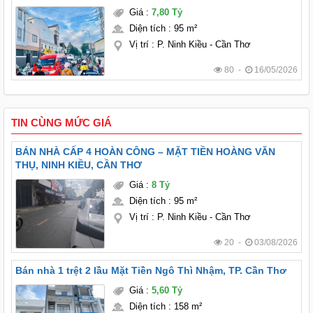
Giá
:
7,80 Tỷ
Diện tích
:
95 m²
Vị trí
:
P. Ninh Kiều - Cần Thơ
80 -
16/05/2026
TIN CÙNG MỨC GIÁ
BÁN NHÀ CẤP 4 HOÀN CÔNG – MẶT TIỀN HOÀNG VĂN
THỤ, NINH KIỀU, CẦN THƠ
Giá
:
8 Tỷ
Diện tích
:
95 m²
Vị trí
:
P. Ninh Kiều - Cần Thơ
20 -
03/08/2026
Bán nhà 1 trệt 2 lầu Mặt Tiền Ngô Thì Nhậm, TP. Cần Thơ
Giá
:
5,60 Tỷ
Diện tích
:
158 m²