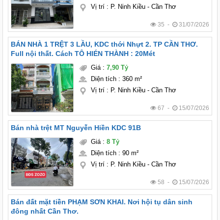
Vị trí
:
P. Ninh Kiều - Cần Thơ
35 -
31/07/2026
BÁN NHÀ 1 TRỆT 3 LẦU, KDC thới Nhựt 2. TP CẦN THƠ.
Full nội thất. Cách TÔ HIÉN THÀNH : 20Mét
Giá
:
7,90 Tỷ
Diện tích
:
360 m²
Vị trí
:
P. Ninh Kiều - Cần Thơ
67 -
15/07/2026
Bán nhà trệt MT Nguyễn Hiền KDC 91B
Giá
:
8 Tỷ
Diện tích
:
90 m²
Vị trí
:
P. Ninh Kiều - Cần Thơ
58 -
15/07/2026
Bán đất mặt tiền PHẠM SƠN KHAI. Nơi hội tụ dân sinh
đông nhất Cần Thơ.