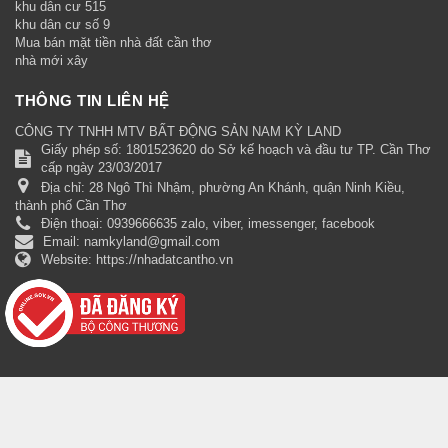
khu dân cư 515
khu dân cư số 9
Mua bán mặt tiền nhà đất cần thơ
nhà mới xây
THÔNG TIN LIÊN HỆ
CÔNG TY TNHH MTV BẤT ĐỘNG SẢN NAM KỲ LAND
Giấy phép số: 1801523620 do Sở kế hoạch và đầu tư TP. Cần Thơ
cấp ngày 23/03/2017
Địa chỉ:
28 Ngô Thì Nhậm, phường An Khánh, quận Ninh Kiều,
thành phố Cần Thơ
Điện thoại:
0939666635 zalo, viber, imessenger, facebook
Email:
namkyland@gmail.com
Website:
https://nhadatcantho.vn