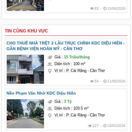
83 -
15/06/2026
TIN CÙNG KHU VỰC
CHO THUÊ NHÀ TRỆT 2 LẦU TRỤC CHÍNH KDC DIỆU HIỀN -
GẦN BỆNH VIỆN HOÀN MỸ - CẦN THƠ
Giá
:
15 Triệu/tháng
Diện tích
:
100 m²
Vị trí
:
P. Cái Răng - Cần Thơ
54 -
11/06/2026
Nền Phạm Văn Nhờ KDC Diệu Hiền
Giá
:
3 Tỷ
Diện tích
:
103.5 m²
Vị trí
:
P. Cái Răng - Cần Thơ
127 -
18/05/2026