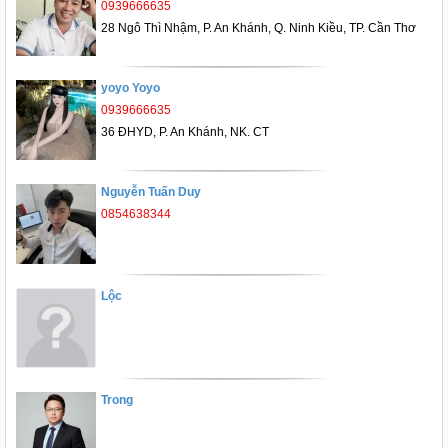
0939666635
28 Ngô Thì Nhậm, P. An Khánh, Q. Ninh Kiều, TP. Cần Thơ
yoyo Yoyo
0939666635
36 ĐHYD, P. An Khánh, NK. CT
Nguyễn Tuấn Duy
0854638344
Lộc
Trong