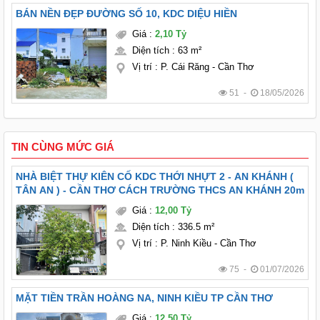
BÁN NỀN ĐẸP ĐƯỜNG SỐ 10, KDC DIỆU HIỀN
Giá
:
2,10 Tỷ
Diện tích
:
63 m²
Vị trí
:
P. Cái Răng - Cần Thơ
51 -
18/05/2026
TIN CÙNG MỨC GIÁ
NHÀ BIỆT THỰ KIÊN CỐ KDC THỚI NHỰT 2 - AN KHÁNH (
TÂN AN ) - CẦN THƠ CÁCH TRƯỜNG THCS AN KHÁNH 20m
Giá
:
12,00 Tỷ
Diện tích
:
336.5 m²
Vị trí
:
P. Ninh Kiều - Cần Thơ
75 -
01/07/2026
MẶT TIỀN TRẦN HOÀNG NA, NINH KIỀU TP CẦN THƠ
Giá
:
12,50 Tỷ