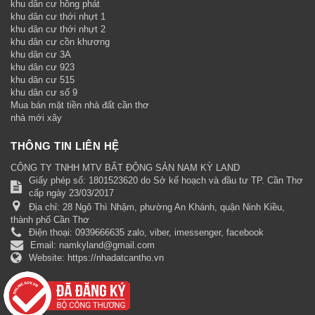
khu dân cư hồng phát
khu dân cư thới nhựt 1
khu dân cư thới nhựt 2
khu dân cư cồn khương
khu dân cư 3A
khu dân cư 923
khu dân cư 515
khu dân cư số 9
Mua bán mặt tiền nhà đất cần thơ
nhà mới xây
THÔNG TIN LIÊN HỆ
CÔNG TY TNHH MTV BẤT ĐỘNG SẢN NAM KỲ LAND
Giấy phép số: 1801523620 do Sở kế hoạch và đầu tư TP. Cần Thơ
cấp ngày 23/03/2017
Địa chỉ:
28 Ngô Thì Nhậm, phường An Khánh, quận Ninh Kiều,
thành phố Cần Thơ
Điện thoại:
0939666635 zalo, viber, imessenger, facebook
Email:
namkyland@gmail.com
Website:
https://nhadatcantho.vn