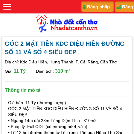
Đăng nhập
Đăng
GÓC 2 MẶT TIỀN KDC DIỆU HIỀN ĐƯỜNG
SỐ 11 VÀ SỐ 4 SIÊU ĐẸP
Địa chỉ: Kdc Diệu Hiền, Hưng Thạnh, P. Cái Răng, Cần Thơ
11 Tỷ
310 m²
Giá:
Diện tích:
Thông tin mô tả
Giá bán: 11 Tỷ (thương lượng)
GÓC 2 MẶT TIỀN KDC DIỆU HIỀN ĐƯỜNG SỐ 11 VÀ SỐ 4
SIÊU ĐẸP
• Ngang 14m dài 23m Tổng Diện Tích : 310m2
• Pháp lý: Full ODT (có mương hở 4,57m)
• Lộ 13.5m đường thông từ Lê Trọng Tấn qua Nông Thổ Sản