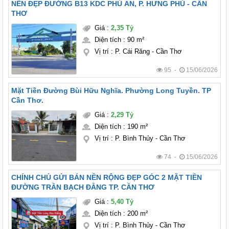
NỀN ĐẸP ĐƯỜNG B13 KDC PHÚ AN, P. HƯNG PHÚ - CẦN
THƠ
Giá
:
2,35 Tỷ
Diện tích
:
90 m²
Vị trí
:
P. Cái Răng - Cần Thơ
95 -
15/06/2026
Mặt Tiền Đường Bùi Hữu Nghĩa. Phường Long Tuyền. TP
Cần Thơ.
Giá
:
2,29 Tỷ
Diện tích
:
190 m²
Vị trí
:
P. Bình Thủy - Cần Thơ
74 -
15/06/2026
CHÍNH CHỦ GỬI BÁN NỀN RỘNG ĐẸP GÓC 2 MẶT TIỀN
ĐƯỜNG TRẦN BẠCH ĐẰNG TP. CẦN THƠ
Giá
:
5,40 Tỷ
Diện tích
:
200 m²
Vị trí
:
P. Bình Thủy - Cần Thơ