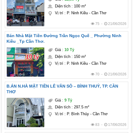
Diện tích
:
100 m²
Vị trí
:
P. Ninh Kiều - Cần Thơ
75 -
21/06/2026
Bán Nhà Mặt Tiền Đường Trần Ngọc Quế _ Phường Ninh
Kiều _Tp Cần Thơ.
Giá
:
10 Tỷ
Diện tích
:
150 m²
Vị trí
:
P. Ninh Kiều - Cần Thơ
70 -
21/06/2026
B.ÁN N.HÀ MẶT TIỀN LÊ VĂN SÔ – BÌNH THUỶ, TP. CẦN
THƠ
Giá
:
9 Tỷ
Diện tích
:
297.5 m²
Vị trí
:
P. Bình Thủy - Cần Thơ
83 -
17/06/2026