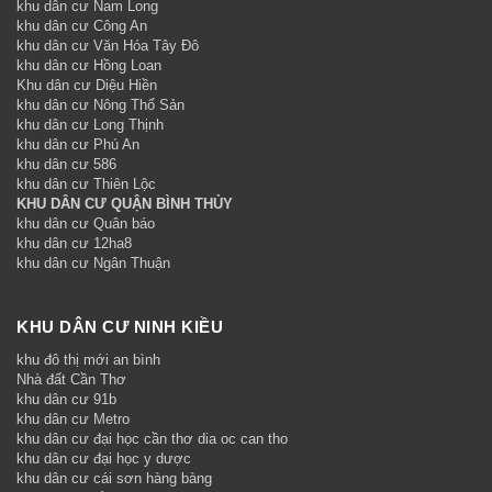
khu dân cư Nam Long
khu dân cư Công An
khu dân cư Văn Hóa Tây Đô
khu dân cư Hồng Loan
Khu dân cư Diệu Hiền
khu dân cư Nông Thổ Sản
khu dân cư Long Thịnh
khu dân cư Phú An
khu dân cư 586
khu dân cư Thiên Lộc
KHU DÂN CƯ QUẬN BÌNH THỦY
khu dân cư Quân báo
khu dân cư 12ha8
khu dân cư Ngân Thuận
KHU DÂN CƯ NINH KIỀU
khu đô thị mới an bình
Nhà đất Cần Thơ
khu dân cư 91b
khu dân cư Metro
khu dân cư đại học cần thơ dia oc can tho
khu dân cư đại học y dược
khu dân cư cái sơn hàng bàng