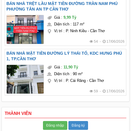
BÁN NHÀ TRỆT LẦU MẶT TIỀN ĐƯỜNG TRẦN NAM PHÚ
PHƯỜNG TÂN AN TP CẦN THƠ
Giá
:
9,99 Tỷ
Diện tích
:
117 m²
Vị trí
:
P. Ninh Kiều - Cần Thơ
54 -
17/06/2026
BÁN NHÀ MẶT TIỀN ĐƯỜNG LÝ THÁI TỔ, KDC HƯNG PHÚ
1, TP.CẦN THƠ
Giá
:
11,90 Tỷ
Diện tích
:
90 m²
Vị trí
:
P. Cái Răng - Cần Thơ
59 -
17/06/2026
THÀNH VIÊN
Đăng nhập
Đăng ký