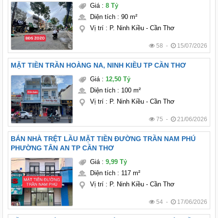
Giá
:
8 Tỷ
Diện tích
:
90 m²
Vị trí
:
P. Ninh Kiều - Cần Thơ
58 -
15/07/2026
MẶT TIỀN TRẦN HOÀNG NA, NINH KIỀU TP CẦN THƠ
Giá
:
12,50 Tỷ
Diện tích
:
100 m²
Vị trí
:
P. Ninh Kiều - Cần Thơ
75 -
21/06/2026
BÁN NHÀ TRỆT LẦU MẶT TIỀN ĐƯỜNG TRẦN NAM PHÚ
PHƯỜNG TÂN AN TP CẦN THƠ
Giá
:
9,99 Tỷ
Diện tích
:
117 m²
Vị trí
:
P. Ninh Kiều - Cần Thơ
54 -
17/06/2026