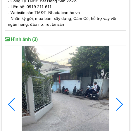
- Công Ty TNHH Bất Động Sản ZoZo
- Liên hệ: 0919 211 611
- Website sàn TMĐT: Nhadatcantho.vn
- Nhận ký gửi, mua bán, xây dựng, Cầm Cố, hỗ trợ vay vốn
ngân hàng, đáo nợ, rút tài sản
Hình ảnh (3)