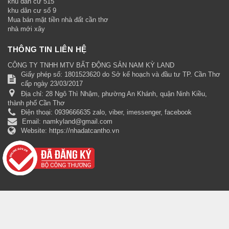
khu dân cư 515
khu dân cư số 9
Mua bán mặt tiền nhà đất cần thơ
nhà mới xây
THÔNG TIN LIÊN HỆ
CÔNG TY TNHH MTV BẤT ĐỘNG SẢN NAM KỲ LAND
Giấy phép số: 1801523620 do Sở kế hoạch và đầu tư TP. Cần Thơ
cấp ngày 23/03/2017
Địa chỉ:
28 Ngô Thì Nhậm, phường An Khánh, quận Ninh Kiều,
thành phố Cần Thơ
Điện thoại:
0939666635 zalo, viber, imessenger, facebook
Email:
namkyland@gmail.com
Website:
https://nhadatcantho.vn