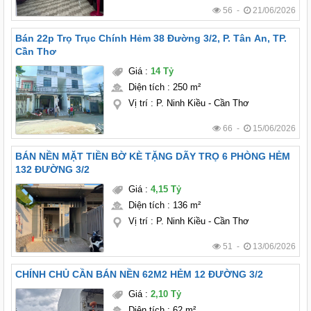
56 -
21/06/2026
Bán 22p Trọ Trục Chính Hẻm 38 Đường 3/2, P. Tân An, TP.
Cần Thơ
Giá
:
14 Tỷ
Diện tích
:
250 m²
Vị trí
:
P. Ninh Kiều - Cần Thơ
66 -
15/06/2026
BÁN NỀN MẶT TIỀN BỜ KÈ TẶNG DÃY TRỌ 6 PHÒNG HẺM
132 ĐƯỜNG 3/2
Giá
:
4,15 Tỷ
Diện tích
:
136 m²
Vị trí
:
P. Ninh Kiều - Cần Thơ
51 -
13/06/2026
CHÍNH CHỦ CẦN BÁN NỀN 62M2 HẺM 12 ĐƯỜNG 3/2
Giá
:
2,10 Tỷ
Diện tích
:
62 m²