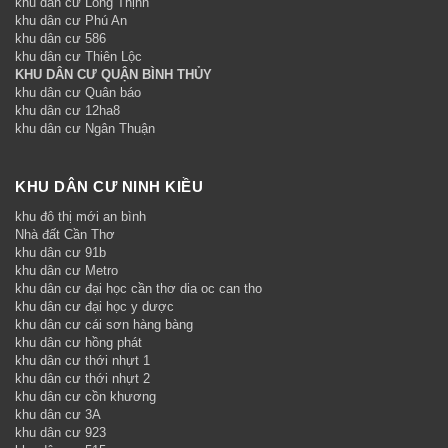
khu dân cư Long Thịnh
khu dân cư Phú An
khu dân cư 586
khu dân cư Thiên Lộc
KHU DÂN CƯ QUẬN BÌNH THỦY
khu dân cư Quân báo
khu dân cư 12ha8
khu dân cư Ngân Thuận
KHU DÂN CƯ NINH KIỀU
khu đô thị mới an bình
Nhà đất Cần Thơ
khu dân cư 91b
khu dân cư Metro
khu dân cư đại học cần thơ dia oc can tho
khu dân cư đại học y dược
khu dân cư cái sơn hàng bàng
khu dân cư hồng phát
khu dân cư thới nhựt 1
khu dân cư thới nhựt 2
khu dân cư cồn khương
khu dân cư 3A
khu dân cư 923