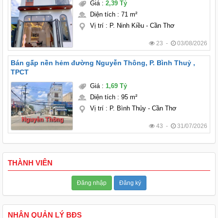
Giá
:
2,39 Tỷ
Diện tích
:
71 m²
Vị trí
:
P. Ninh Kiều - Cần Thơ
23 -
03/08/2026
Bán gấp nền hẻm đường Nguyễn Thông, P. Bình Thuỷ ,
TPCT
Giá
:
1,69 Tỷ
Diện tích
:
95 m²
Vị trí
:
P. Bình Thủy - Cần Thơ
43 -
31/07/2026
THÀNH VIÊN
Đăng nhập
Đăng ký
NHẬN QUẢN LÝ BĐS