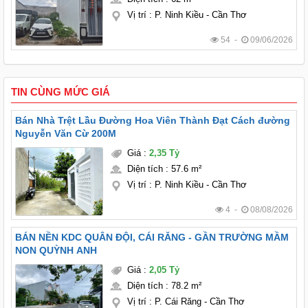
Vị trí
:
P. Ninh Kiều - Cần Thơ
54 -
09/06/2026
TIN CÙNG MỨC GIÁ
Bán Nhà Trệt Lầu Đường Hoa Viên Thành Đạt Cách đường
Nguyễn Văn Cừ 200M
Giá
:
2,35 Tỷ
Diện tích
:
57.6 m²
Vị trí
:
P. Ninh Kiều - Cần Thơ
4 -
08/08/2026
BÁN NỀN KDC QUÂN ĐỘI, CÁI RĂNG - GẦN TRƯỜNG MẦM
NON QUỲNH ANH
Giá
:
2,05 Tỷ
Diện tích
:
78.2 m²
Vị trí
:
P. Cái Răng - Cần Thơ