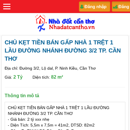
Đăng nhập
Đăng
CHỦ KẸT TIỀN BÁN GẤP NHÀ 1 TRỆT 1
LẦU ĐƯỜNG NHÁNH ĐƯỜNG 3/2 TP. CẦN
THƠ
Địa chỉ: Đường 3/2, Lộ dal, P. Ninh Kiều, Cần Thơ
2 Tỷ
82 m²
Giá:
Diện tích:
Thông tin mô tả
CHỦ KẸT TIỀN BÁN GẤP NHÀ 1 TRỆT 1 LẦU ĐƯỜNG
NHÁNH ĐƯỜNG 3/2 TP. CẦN THƠ
- Giá bán: 2 tỷ xxx nhẹ
- Diện Tích: 5,5m x 7,5m = 41m2, DTSD: 82m2