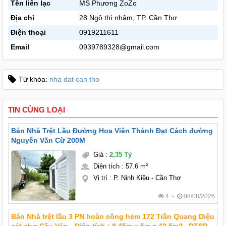
Tên liên lạc
MS Phương ZoZo
Địa chỉ
28 Ngô thì nhậm, TP. Cần Thơ
Điện thoại
0919211611
Email
0939789328@gmail.com
Từ khóa:
nha dat can tho
TIN CÙNG LOẠI
Bán Nhà Trệt Lầu Đường Hoa Viên Thành Đạt Cách đường
Nguyễn Văn Cừ 200M
Giá
:
2,35 Tỷ
Diện tích
:
57.6 m²
Vị trí
:
P. Ninh Kiều - Cần Thơ
4 -
08/08/2026
Bán Nhà trệt lầu 3 PN hoàn công hẻm 172 Trần Quang Diệu