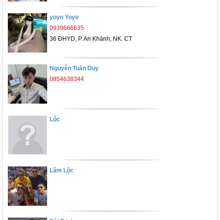
yoyo Yoyo
0939666635
36 ĐHYD, P. An Khánh, NK. CT
Nguyễn Tuấn Duy
0854638344
Lộc
Lâm Lộc