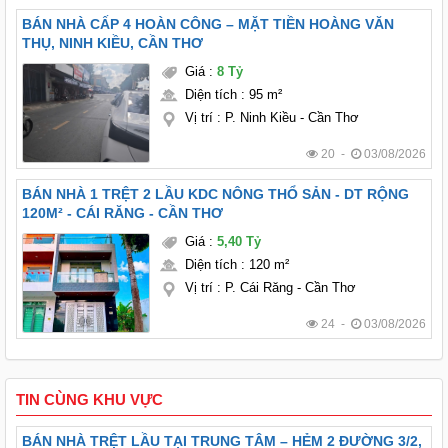
BÁN NHÀ CẤP 4 HOÀN CÔNG – MẶT TIỀN HOÀNG VĂN
THỤ, NINH KIỀU, CẦN THƠ
Giá
:
8 Tỷ
Diện tích
:
95 m²
Vị trí
:
P. Ninh Kiều - Cần Thơ
20 -
03/08/2026
BÁN NHÀ 1 TRỆT 2 LẦU KDC NÔNG THỔ SẢN - DT RỘNG
120M² - CÁI RĂNG - CẦN THƠ
Giá
:
5,40 Tỷ
Diện tích
:
120 m²
Vị trí
:
P. Cái Răng - Cần Thơ
24 -
03/08/2026
TIN CÙNG KHU VỰC
BÁN NHÀ TRỆT LẦU TẠI TRUNG TÂM – HẺM 2 ĐƯỜNG 3/2,