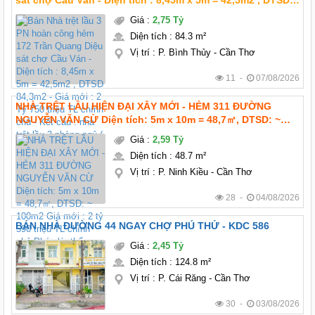
sát chợ Cầu Ván - Diện tích : 8,45m x 5m = 42,5m2 , DTSD
84,3m2 - Giá mới : 2 Tỷ 750 triệu TL chính chủ - Kết cấu :
Giá
:
2,75 Tỷ
nhà trệt lầu 3 phòng ngủ (
Diện tích
:
84.3 m²
Vị trí
:
P. Bình Thủy - Cần Thơ
11 -
07/08/2026
NHÀ TRỆT LẦU HIỆN ĐẠI XÂY MỚI - HẺM 311 ĐƯỜNG
NGUYỄN VĂN CỪ Diện tích: 5m x 10m = 48,7㎡, DTSD: ~
100m2 Giá mới : 2 tỷ 590 triệu TL chính chủ Pháp lý: thổ
Giá
:
2,59 Tỷ
cư hoàn công Hướng: Tây bắc
Diện tích
:
48.7 m²
Vị trí
:
P. Ninh Kiều - Cần Thơ
28 -
04/08/2026
BÁN NHÀ ĐƯỜNG 44 NGAY CHỢ PHÚ THỨ - KDC 586
Giá
:
2,45 Tỷ
Diện tích
:
124.8 m²
Vị trí
:
P. Cái Răng - Cần Thơ
30 -
03/08/2026