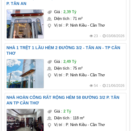
P. TÂN AN
Giá
:
2,39 Tỷ
Diện tích
:
71 m²
Vị trí
:
P. Ninh Kiều - Cần Thơ
23 -
03/08/2026
NHÀ 1 TRỆT 1 LẦU HẺM 2 ĐƯỜNG 3/2 - TÂN AN - TP CẦN
THƠ
Giá
:
2,49 Tỷ
Diện tích
:
75 m²
Vị trí
:
P. Ninh Kiều - Cần Thơ
54 -
21/06/2026
NHÀ HOÀN CÔNG RẤT RỘNG HẺM 58 ĐƯỜNG 3/2 P. TÂN
AN TP CẦN THƠ
Giá
:
2 Tỷ
Diện tích
:
118 m²
Vị trí
:
P. Ninh Kiều - Cần Thơ