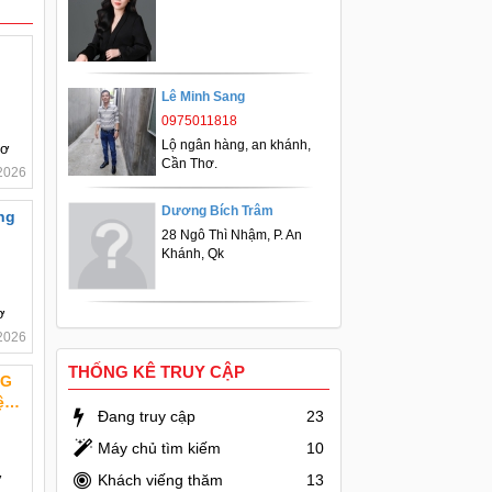
Lê Minh Sang
0975011818
Lộ ngân hàng, an khánh,
hơ
Cần Thơ.
2026
Dương Bích Trâm
ng
28 Ngô Thì Nhậm, P. An
Khánh, Qk
ơ
2026
THỐNG KÊ TRUY CẬP
NG
Đang truy cập
23
 :
Máy chủ tìm kiếm
10
ơ
Khách viếng thăm
13