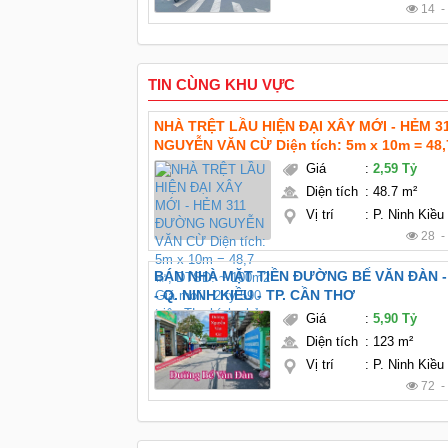
14 
TIN CÙNG KHU VỰC
NHÀ TRỆT LẦU HIỆN ĐẠI XÂY MỚI - HẺM 
NGUYỄN VĂN CỪ Diện tích: 5m x 10m = 48
~ 100m2 Giá mới : 2 tỷ 590 triệu TL chính chủ Pháp
Giá
:
2,59 Tỷ
thổ cư hoàn công Hướng: Tây bắc
Diện tích
:
48.7 m²
Vị trí
:
P. Ninh Kiều
28 
BÁN NHÀ MẶT TIỀN ĐƯỜNG BẾ VĂN ĐÀN - 
- Q. NINH KIỀU - TP. CẦN THƠ
Giá
:
5,90 Tỷ
Diện tích
:
123 m²
Vị trí
:
P. Ninh Kiều
72 