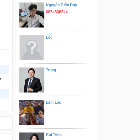
Nguyễn Tuấn Duy
0854638344
Lộc
Trong
h
Lâm Lộc
Bùi Trinh