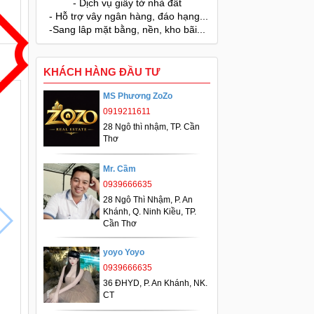
- Dịch vụ giấy tờ nhà đất
- Hỗ trợ vây ngân hàng, đáo hạng...
-Sang lâp mặt bằng, nền, kho bãi...
KHÁCH HÀNG ĐẦU TƯ
MS Phương ZoZo
0919211611
28 Ngô thì nhậm, TP. Cần
Thơ
Mr. Cầm
0939666635
28 Ngô Thì Nhậm, P. An
Khánh, Q. Ninh Kiều, TP.
Cần Thơ
yoyo Yoyo
0939666635
36 ĐHYD, P. An Khánh, NK.
CT