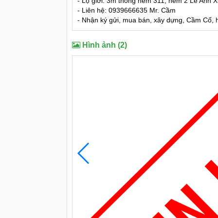
- Lộ giới: 3m thông hẻm 311, hẻm 2 Lê Anh
- Liên hệ: 0939666635 Mr. Cầm
- Nhận ký gửi, mua bán, xây dựng, Cầm Cố, hỗ
Hình ảnh (2)