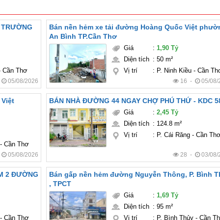
N TRƯỜNG
Bán nền hẻm xe tải đường Hoàng Quốc Việt phườ
An Bình TP.Cần Thơ
Giá
:
1,90 Tỷ
Diện tích
:
50 m²
 - Cần Thơ
Vị trí
:
P. Ninh Kiều - Cần Th
-
05/08/2026
16 -
05/08/
Việt
BÁN NHÀ ĐƯỜNG 44 NGAY CHỢ PHÚ THỨ - KDC 
Giá
:
2,45 Tỷ
Diện tích
:
124.8 m²
Vị trí
:
P. Cái Răng - Cần Th
 - Cần Thơ
-
05/08/2026
28 -
03/08/
ẺM 2 ĐƯỜNG
Bán gấp nền hẻm đường Nguyễn Thông, P. Bình T
, TPCT
Giá
:
1,69 Tỷ
Diện tích
:
95 m²
 - Cần Thơ
Vị trí
:
P. Bình Thủy - Cần T