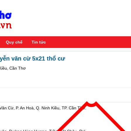
Quy chế
Tin tức
yễn văn cừ 5x21 thổ cư
 Kiều, Cần Thơ
ăn Cừ, P. An Hoà, Q. Ninh Kiều, TP. Cần Thơ.