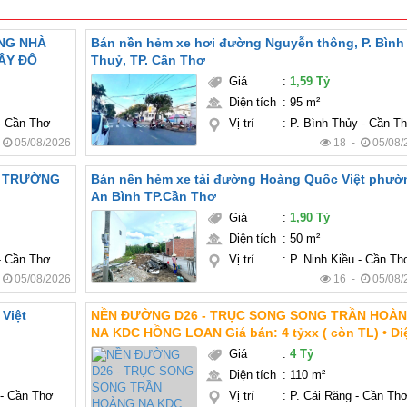
ẶNG NHÀ
Bán nền hẻm xe hơi đường Nguyễn thông, P. Bình
ÂY ĐÔ
Thuỷ, TP. Cần Thơ
Giá
:
1,59 Tỷ
Diện tích
:
95 m²
 - Cần Thơ
Vị trí
:
P. Bình Thủy - Cần T
-
05/08/2026
18 -
05/08/
N TRƯỜNG
Bán nền hẻm xe tải đường Hoàng Quốc Việt phườ
An Bình TP.Cần Thơ
Giá
:
1,90 Tỷ
Diện tích
:
50 m²
 - Cần Thơ
Vị trí
:
P. Ninh Kiều - Cần Th
-
05/08/2026
16 -
05/08/
Việt
NỀN ĐƯỜNG D26 - TRỤC SONG SONG TRẦN HOÀ
NA KDC HỒNG LOAN Giá bán: 4 tỷxx ( còn TL) • Diện
tích: 5m x 22m = 110m2 • Hướng: Tây Nam • Lộ giới
Giá
:
4 Tỷ
20m
Diện tích
:
110 m²
 - Cần Thơ
Vị trí
:
P. Cái Răng - Cần Th