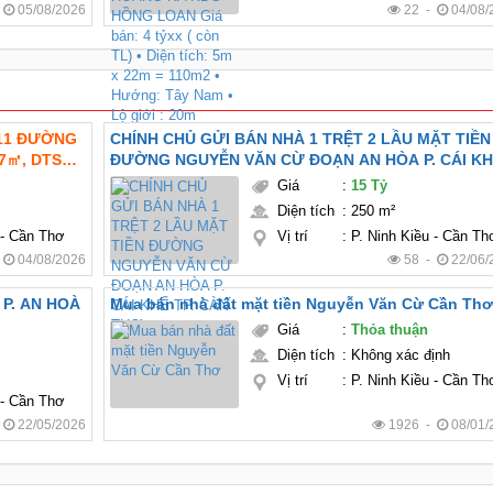
-
05/08/2026
22 -
04/08/
311 ĐƯỜNG
CHÍNH CHỦ GỬI BÁN NHÀ 1 TRỆT 2 LẦU MẶT TIỀN
,7㎡, DTSD:
ĐƯỜNG NGUYỄN VĂN CỪ ĐOẠN AN HÒA P. CÁI K
 lý:
TP. CÀN THƠ
Giá
:
15 Tỷ
Diện tích
:
250 m²
 - Cần Thơ
Vị trí
:
P. Ninh Kiều - Cần Th
-
04/08/2026
58 -
22/06/
P. AN HOÀ
Mua bán nhà đất mặt tiền Nguyễn Văn Cừ Cần Thơ
Giá
:
Thỏa thuận
Diện tích
:
Không xác định
Vị trí
:
P. Ninh Kiều - Cần Th
 - Cần Thơ
-
22/05/2026
1926 -
08/01/