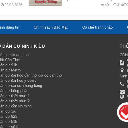
-
03/08/2026
40 -
31/07/
ịnh đăng tin
Chính sách Bảo Mật
Cơ chế tranh chấp
 DÂN CƯ NINH KIỀU
THÔ
ô thị mới an bình
CÔN
đất Cần Thơ
dân cư 91b
dân cư Metro
ân cư đại học cần thơ dia oc can tho
Ninh
dân cư đại học y dược
dân cư cái sơn hàng bàng
dân cư hồng phát
ân cư thới nhựt 1
ân cư thới nhựt 2
dân cư cồn khương
dân cư 3A
dân cư 923
dân cư 515
dân cư số 9