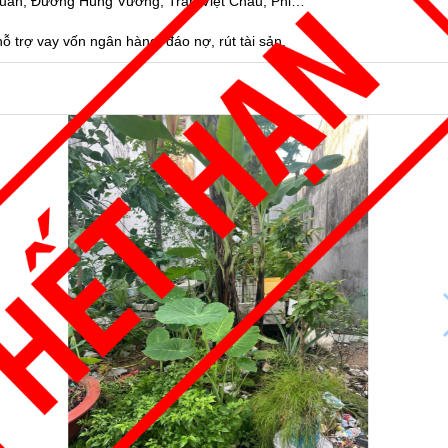
 Xuân, Đường Hùng Vương, Trần Việt Châu, Pnl…
 trợ vay vốn ngân hàng, đáo nợ, rút tài sản.