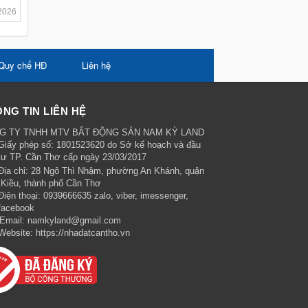
2026
Quy chế HĐ
Liên hệ
NG TIN LIÊN HỆ
G TY TNHH MTV BẤT ĐỘNG SẢN NAM KỲ LAND
Giấy phép số: 1801523620 do Sở kế hoạch và đầu
tư TP. Cần Thơ cấp ngày 23/03/2017
Địa chỉ:
28 Ngô Thì Nhậm, phường An Khánh, quận
 Kiều, thành phố Cần Thơ
Điện thoại:
0939666635 zalo, viber, imessenger,
facebook
Email:
namkyland@gmail.com
Website:
https://nhadatcantho.vn