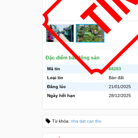
Đặc điểm bất động sản
Mã tin
68283
Loại tin
Bán đất
Đăng lúc
21/01/2025
Ngày hết hạn
28/12/2025
Từ khóa:
nha dat can tho