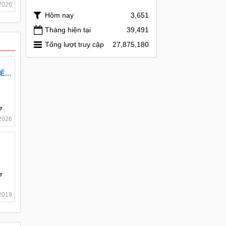
2026
Hôm nay
3,651
Tháng hiện tại
39,491
Tổng lượt truy cập
27,875,180
HẾ
ơ
2026
ơ
2019