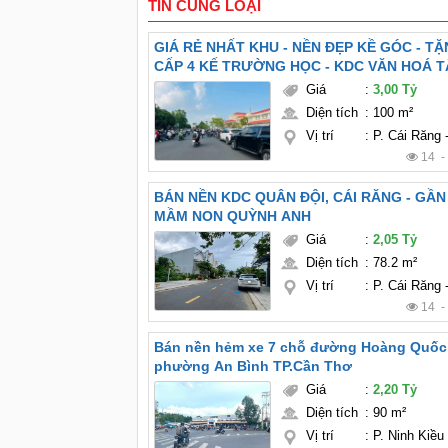
TIN CÙNG LOẠI
GIÁ RẺ NHẤT KHU - NỀN ĐẸP KỀ GÓC - T
CẤP 4 KẾ TRƯỜNG HỌC - KDC VĂN HOÁ T
Giá
:
3,00 Tỷ
Diện tích
:
100 m²
Vị trí
:
P. Cái Răng
14 
BÁN NỀN KDC QUÂN ĐỘI, CÁI RĂNG - GẦ
MẦM NON QUỲNH ANH
Giá
:
2,05 Tỷ
Diện tích
:
78.2 m²
Vị trí
:
P. Cái Răng
14 
Bán nền hẻm xe 7 chỗ đường Hoàng Quốc 
phường An Bình TP.Cần Thơ
Giá
:
2,20 Tỷ
Diện tích
:
90 m²
Vị trí
:
P. Ninh Kiều