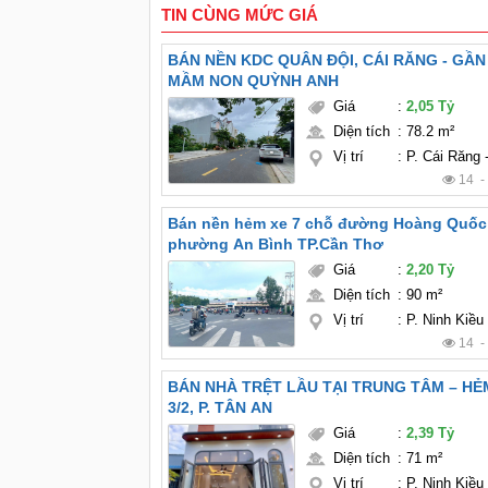
TIN CÙNG MỨC GIÁ
BÁN NỀN KDC QUÂN ĐỘI, CÁI RĂNG - GẦ
MẦM NON QUỲNH ANH
Giá
:
2,05 Tỷ
Diện tích
:
78.2 m²
Vị trí
:
P. Cái Răng
14 
Bán nền hẻm xe 7 chỗ đường Hoàng Quốc 
phường An Bình TP.Cần Thơ
Giá
:
2,20 Tỷ
Diện tích
:
90 m²
Vị trí
:
P. Ninh Kiều
14 
BÁN NHÀ TRỆT LẦU TẠI TRUNG TÂM – H
3/2, P. TÂN AN
Giá
:
2,39 Tỷ
Diện tích
:
71 m²
Vị trí
:
P. Ninh Kiều