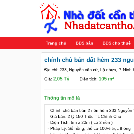
Trang chủ
BĐS bán
BĐS cho thuê
chính chủ bán đất hẻm 233 ngu
Địa chỉ: 233, Nguyễn văn cừ, Lộ nhựa, P. Ninh
2,05 Tỷ
105 m²
Giá:
Diện tích:
Thông tin mô tả
- Chính chủ bán bán 2 nền hẻm 233 Nguyễn V
- Giá bán: 2 tỷ 150 Triệu TL Chính Chủ
- Diện Tích: 5m x 20m ( có 2 nền )
- Pháp Lý: Sổ hồng, thổ cư 100% trục thông