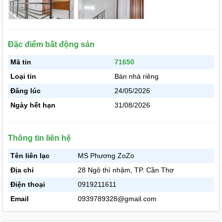
Đặc điểm bất động sản
Mã tin
71650
Loại tin
Bán nhà riêng
Đăng lúc
24/05/2026
Ngày hết hạn
31/08/2026
Thông tin liên hệ
Tên liên lạc
MS Phương ZoZo
Địa chỉ
28 Ngô thì nhậm, TP. Cần Thơ
Điện thoại
0919211611
Email
0939789328@gmail.com