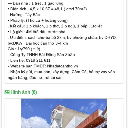
— Bán nhà : 1 trệt , 1 gác lửng
• Diện tích : 4,5 x 10,67 = 48,1 ( dtsd 70m2)
. Hướng: Tây Bắc
• Pháp lý: (Thổ cư + hoàng công)
. Kết cấu: 1 p khách, 1 p thờ, 2 p ngủ, 1 bếp , 1toilét
• Lộ giới : 4M ôtô đâu trước nhà
. Ưu điểm: cách chợ bà bộ 2km, bv:phường châu, bv:DHYD,
bv:ĐKW , Đai học cần thơ 3-4 km
Giá : 1ty790 ( tl ít)
- Công Ty TNHH Bất Động Sản ZoZo
- Liên hệ: 0919 211 611
- Website sàn TMĐT: Nhadatcantho.vn
- Nhận ký gửi, mua bán, xây dựng, Cầm Cố, hỗ trợ vay vốn
ngân hàng, đáo nợ, rút tài sản.
Hình ảnh (8)