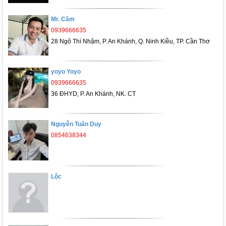
Mr. Cầm
0939666635
28 Ngô Thì Nhậm, P. An Khánh, Q. Ninh Kiều, TP. Cần Thơ
yoyo Yoyo
0939666635
36 ĐHYD, P. An Khánh, NK. CT
Nguyễn Tuấn Duy
0854638344
Lộc