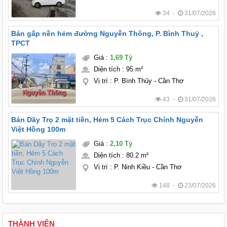
34 -
31/07/2026
Bán gấp nền hẻm đường Nguyễn Thông, P. Bình Thuỷ ,
TPCT
Giá
:
1,69 Tỷ
Diện tích
:
95 m²
Vị trí
:
P. Bình Thủy - Cần Thơ
43 -
31/07/2026
Bán Dãy Trọ 2 mặt tiền, Hẻm 5 Cách Trục Chính Nguyễn
Việt Hồng 100m
Giá
:
2,10 Tỷ
Diện tích
:
80.2 m²
Vị trí
:
P. Ninh Kiều - Cần Thơ
148 -
23/07/2026
THÀNH VIÊN