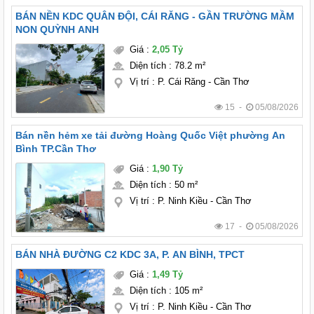
BÁN NỀN KDC QUÂN ĐỘI, CÁI RĂNG - GẦN TRƯỜNG MẦM
NON QUỲNH ANH
Giá
:
2,05 Tỷ
Diện tích
:
78.2 m²
Vị trí
:
P. Cái Răng - Cần Thơ
15 -
05/08/2026
Bán nền hẻm xe tải đường Hoàng Quốc Việt phường An
Bình TP.Cần Thơ
Giá
:
1,90 Tỷ
Diện tích
:
50 m²
Vị trí
:
P. Ninh Kiều - Cần Thơ
17 -
05/08/2026
BÁN NHÀ ĐƯỜNG C2 KDC 3A, P. AN BÌNH, TPCT
Giá
:
1,49 Tỷ
Diện tích
:
105 m²
Vị trí
:
P. Ninh Kiều - Cần Thơ