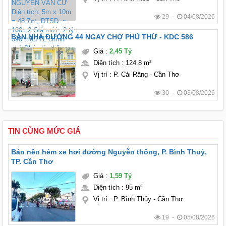
29 -
04/08/2026
BÁN NHÀ ĐƯỜNG 44 NGAY CHỢ PHÚ THỨ - KDC 586
Giá
:
2,45 Tỷ
Diện tích
:
124.8 m²
Vị trí
:
P. Cái Răng - Cần Thơ
30 -
03/08/2026
TIN CÙNG MỨC GIÁ
Bán nền hẻm xe hơi đường Nguyễn thông, P. Bình Thuỷ,
TP. Cần Thơ
Giá
:
1,59 Tỷ
Diện tích
:
95 m²
Vị trí
:
P. Bình Thủy - Cần Thơ
19 -
05/08/2026