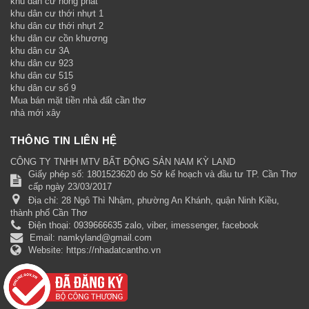
khu dân cư hồng phát
khu dân cư thới nhựt 1
khu dân cư thới nhựt 2
khu dân cư cồn khương
khu dân cư 3A
khu dân cư 923
khu dân cư 515
khu dân cư số 9
Mua bán mặt tiền nhà đất cần thơ
nhà mới xây
THÔNG TIN LIÊN HỆ
CÔNG TY TNHH MTV BẤT ĐỘNG SẢN NAM KỲ LAND
Giấy phép số: 1801523620 do Sở kế hoạch và đầu tư TP. Cần Thơ
cấp ngày 23/03/2017
Địa chỉ:
28 Ngô Thì Nhậm, phường An Khánh, quận Ninh Kiều,
thành phố Cần Thơ
Điện thoại:
0939666635 zalo, viber, imessenger, facebook
Email:
namkyland@gmail.com
Website:
https://nhadatcantho.vn