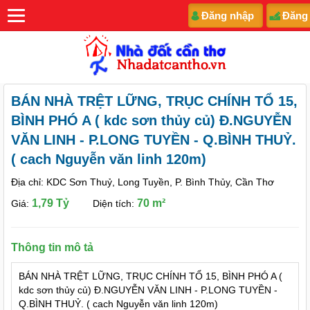
Đăng nhập
Đăng
BÁN NHÀ TRỆT LỮNG, TRỤC CHÍNH TỔ 15,
BÌNH PHÓ A ( kdc sơn thủy củ) Đ.NGUYỄN
VĂN LINH - P.LONG TUYỀN - Q.BÌNH THUỶ.
( cach Nguyễn văn linh 120m)
Địa chỉ: KDC Sơn Thuỷ, Long Tuyền, P. Bình Thủy, Cần Thơ
1,79 Tỷ
70 m²
Giá:
Diện tích:
Thông tin mô tả
BÁN NHÀ TRỆT LỮNG, TRỤC CHÍNH TỔ 15, BÌNH PHÓ A (
kdc sơn thủy củ) Đ.NGUYỄN VĂN LINH - P.LONG TUYỀN -
Q.BÌNH THUỶ. ( cach Nguyễn văn linh 120m)