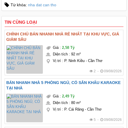
Từ khóa:
nha dat can tho
TIN CÙNG LOẠI
CHÍNH CHỦ BÁN NHANH NHÀ RẺ NHẤT TẠI KHU VỰC, GIÁ
GIẢM SÂU
Giá
:
2,58 Tỷ
Diện tích
:
92 m²
Vị trí
:
P. Ninh Kiều - Cần Thơ
2 -
09/08/2026
BÁN NHANH NHÀ 5 PHÒNG NGỦ, CÓ SÂN KHẤU KARAOKE
TẠI NHÀ
Giá
:
2,49 Tỷ
Diện tích
:
80 m²
Vị trí
:
P. Cái Răng - Cần Thơ
5 -
09/08/2026