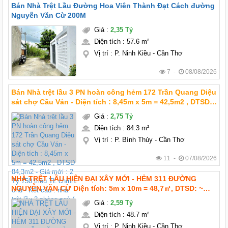
Bán Nhà Trệt Lầu Đường Hoa Viên Thành Đạt Cách đường
Nguyễn Văn Cừ 200M
Giá
:
2,35 Tỷ
Diện tích
:
57.6 m²
Vị trí
:
P. Ninh Kiều - Cần Thơ
7 -
08/08/2026
Bán Nhà trệt lầu 3 PN hoàn công hẻm 172 Trần Quang Diệu
sát chợ Cầu Ván - Diện tích : 8,45m x 5m = 42,5m2 , DTSD
84,3m2 - Giá mới : 2 Tỷ 750 triệu TL chính chủ - Kết cấu :
Giá
:
2,75 Tỷ
nhà trệt lầu 3 phòng ngủ (
Diện tích
:
84.3 m²
Vị trí
:
P. Bình Thủy - Cần Thơ
11 -
07/08/2026
NHÀ TRỆT LẦU HIỆN ĐẠI XÂY MỚI - HẺM 311 ĐƯỜNG
NGUYỄN VĂN CỪ Diện tích: 5m x 10m = 48,7㎡, DTSD: ~
100m2 Giá mới : 2 tỷ 590 triệu TL chính chủ Pháp lý: thổ
Giá
:
2,59 Tỷ
cư hoàn công Hướng: Tây bắc
Diện tích
:
48.7 m²
Vị trí
:
P. Ninh Kiều - Cần Thơ