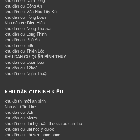
khu dân cư Nam Long
khu dân cư Công An
khu dân cư Văn Hóa Tây Đô
khu dân cư Hồng Loan
Khu dân cư Diệu Hiền
khu dân cư Nông Thổ Sản
khu dân cư Long Thịnh
khu dân cư Phú An
khu dân cư 586
khu dân cư Thiên Lộc
KHU DÂN CƯ QUẬN BÌNH THỦY
khu dân cư Quân báo
khu dân cư 12ha8
khu dân cư Ngân Thuận
KHU DÂN CƯ NINH KIỀU
khu đô thị mới an bình
Nhà đất Cần Thơ
khu dân cư 91b
khu dân cư Metro
khu dân cư đại học cần thơ dia oc can tho
khu dân cư đại học y dược
khu dân cư cái sơn hàng bàng