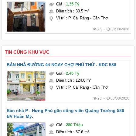
FULL NỘI THẤT
Giá
:
1,35 Tỷ
Diện tích
:
33.5 m²
Vị trí
:
P. Cái Răng - Cần Thơ
26 -
03/08/2026
TIN CÙNG KHU VỰC
BÁN NHÀ ĐƯỜNG 44 NGAY CHỢ PHÚ THỨ - KDC 586
Giá
:
2,45 Tỷ
Diện tích
:
124.8 m²
Vị trí
:
P. Cái Răng - Cần Thơ
23 -
03/08/2026
Bán nhà P - Hưng Phú gần công viên Quảng Trường 586
BV Hoàn Mỹ.
Giá
:
280 Triệu
Diện tích
:
57.6 m²