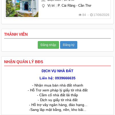
Vị trí
:
P. Cái Răng - Cần Thơ
84 -
17/06/2026
THÀNH VIÊN
Đăng nhập
Đăng ký
NHẬN QUẢN LÝ BĐS
DỊCH VỤ NHÀ ĐẤT
Liên hệ: 0939666635
- Nhận mua bán nhà đất nhanh
- Hỗ Trợ xem pháp lý giấy tờ nhà đất
- Cầm cố nhà đất lãi thấp
- Dịch vụ giấy tờ nhà đất
- Hỗ trợ vây ngân hàng, đáo hạng...
-Sang lâp mặt bằng, nền, kho bãi...