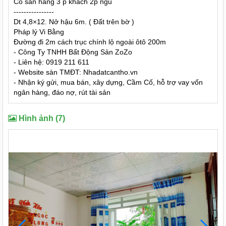
Có sân hàng 3 p khách 2p ngủ
----------------
Dt 4,8×12. Nở hậu 6m. ( Đất trên bờ )
Pháp lý Vi Bằng
Đường đi 2m cách trục chính lộ ngoài ôtô 200m
- Công Ty TNHH Bất Động Sản ZoZo
- Liên hệ: 0919 211 611
- Website sàn TMĐT: Nhadatcantho.vn
- Nhận ký gửi, mua bán, xây dựng, Cầm Cố, hỗ trợ vay vốn
ngân hàng, đáo nợ, rút tài sản
Hình ảnh (7)