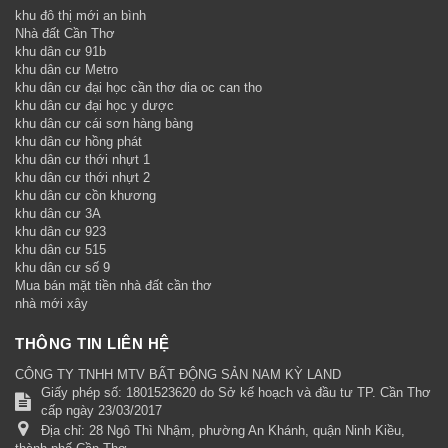
khu đô thị mới an bình
Nhà đất Cần Thơ
khu dân cư 91b
khu dân cư Metro
khu dân cư đại học cần thơ dia oc can tho
khu dân cư đại học y dược
khu dân cư cái sơn hàng bàng
khu dân cư hồng phát
khu dân cư thới nhựt 1
khu dân cư thới nhựt 2
khu dân cư cồn khương
khu dân cư 3A
khu dân cư 923
khu dân cư 515
khu dân cư số 9
Mua bán mặt tiền nhà đất cần thơ
nhà mới xây
THÔNG TIN LIÊN HỆ
CÔNG TY TNHH MTV BẤT ĐỘNG SẢN NAM KỲ LAND
Giấy phép số: 1801523620 do Sở kế hoạch và đầu tư TP. Cần Thơ
cấp ngày 23/03/2017
Địa chỉ:
28 Ngô Thì Nhậm, phường An Khánh, quận Ninh Kiều,