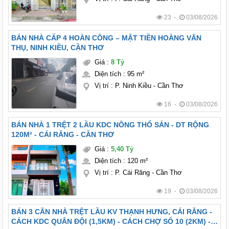
23 -
03/08/2026
BÁN NHÀ CẤP 4 HOÀN CÔNG – MẶT TIỀN HOÀNG VĂN
THỤ, NINH KIỀU, CẦN THƠ
Giá
:
8 Tỷ
Diện tích
:
95 m²
Vị trí
:
P. Ninh Kiều - Cần Thơ
16 -
03/08/2026
BÁN NHÀ 1 TRỆT 2 LẦU KDC NÔNG THỔ SẢN - DT RỘNG
120M² - CÁI RĂNG - CẦN THƠ
Giá
:
5,40 Tỷ
Diện tích
:
120 m²
Vị trí
:
P. Cái Răng - Cần Thơ
19 -
03/08/2026
BÁN 3 CĂN NHÀ TRỆT LẦU KV THẠNH HƯNG, CÁI RĂNG -
CÁCH KDC QUÂN ĐỘI (1,5KM) - CÁCH CHỢ SỐ 10 (2KM) -