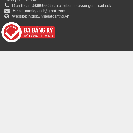
thành phố Cần Thơ
Điện thoại:
0939666635 zalo, viber, imessenger, facebook
Email:
namkyland@gmail.com
Website:
https://nhadatcantho.vn