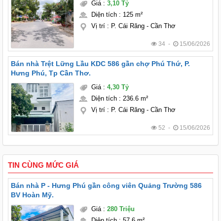
Giá
:
3,10 Tỷ
Diện tích
:
125 m²
Vị trí
:
P. Cái Răng - Cần Thơ
34 -
15/06/2026
Bán nhà Trệt Lững Lầu KDC 586 gần chợ Phú Thứ, P.
Hưng Phú, Tp Cần Thơ.
Giá
:
4,30 Tỷ
Diện tích
:
236.6 m²
Vị trí
:
P. Cái Răng - Cần Thơ
52 -
15/06/2026
TIN CÙNG MỨC GIÁ
Bán nhà P - Hưng Phú gần công viên Quảng Trường 586
BV Hoàn Mỹ.
Giá
:
280 Triệu
Diện tích
:
57.6 m²