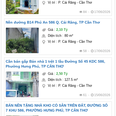
Vị trí
:
P. Cái Răng - Cần Thơ
84 -
17/06/2026
Nền đường B14 Phú An 586 Q. Cái Răng, TP Cần Thơ
Giá
:
2,10 Tỷ
Diện tích
:
80 m²
Vị trí
:
P. Cái Răng - Cần Thơ
58 -
17/06/2026
Cần bán gấp Bán nhà 1 trệt 1 lầu Đường Số 45 KDC 586,
Phường Hưng Phú, TP CẦN THƠ
Giá
:
2,50 Tỷ
Diện tích
:
127.5 m²
Vị trí
:
P. Cái Răng - Cần Thơ
61 -
15/06/2026
BÁN NỀN TẶNG NHÀ KHO CÓ SẴN TRÊN ĐẤT, ĐƯỜNG SỐ
7 KHU 586, PHƯỜNG HƯNG PHÚ, TP CẦN THƠ