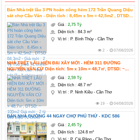
Bán Nhà trệt lầu 3 PN hoàn công hẻm 172 Trần Quang Diệu
sát chợ Cầu Ván - Diện tích : 8,45m x 5m = 42,5m2 , DTSD
84,3m2 - Giá mới : 2 Tỷ 750 triệu TL chính chủ - Kết cấu :
Giá
:
2,75 Tỷ
nhà trệt lầu 3 phòng ngủ (
Diện tích
:
84.3 m²
Vị trí
:
P. Bình Thủy - Cần Thơ
2 -
07/08/2026
NHÀ TRỆT LẦU HIỆN ĐẠI XÂY MỚI - HẺM 311 ĐƯỜNG
NGUYỄN VĂN CỪ Diện tích: 5m x 10m = 48,7㎡, DTSD: ~
100m2 Giá mới : 2 tỷ 590 triệu TL chính chủ Pháp lý: thổ
Giá
:
2,59 Tỷ
cư hoàn công Hướng: Tây bắc
Diện tích
:
48.7 m²
Vị trí
:
P. Ninh Kiều - Cần Thơ
19 -
04/08/2026
BÁN NHÀ ĐƯỜNG 44 NGAY CHỢ PHÚ THỨ - KDC 586
Giá
:
2,45 Tỷ
Diện tích
:
124.8 m²
Vị trí
:
P. Cái Răng - Cần Thơ