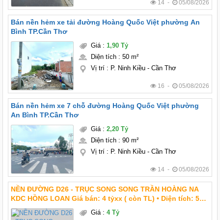
14 -
05/08/2026
Bán nền hẻm xe tải đường Hoàng Quốc Việt phường An
Bình TP.Cần Thơ
Giá
:
1,90 Tỷ
Diện tích
:
50 m²
Vị trí
:
P. Ninh Kiều - Cần Thơ
16 -
05/08/2026
Bán nền hẻm xe 7 chỗ đường Hoàng Quốc Việt phường
An Bình TP.Cần Thơ
Giá
:
2,20 Tỷ
Diện tích
:
90 m²
Vị trí
:
P. Ninh Kiều - Cần Thơ
14 -
05/08/2026
NỀN ĐƯỜNG D26 - TRỤC SONG SONG TRẦN HOÀNG NA
KDC HỒNG LOAN Giá bán: 4 tỷxx ( còn TL) • Diện tích: 5m
x 22m = 110m2 • Hướng: Tây Nam • Lộ giới : 20m
Giá
:
4 Tỷ