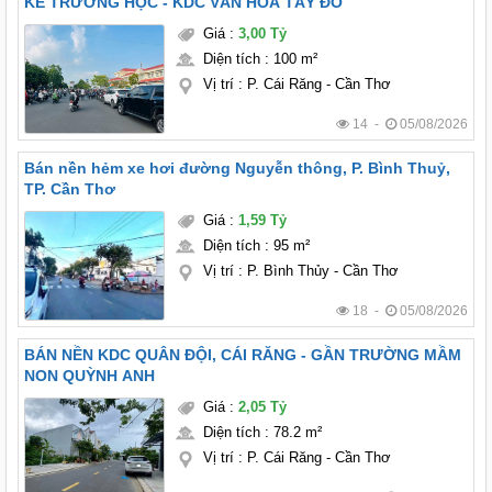
KẾ TRƯỜNG HỌC - KDC VĂN HOÁ TÂY ĐÔ
Giá
:
3,00 Tỷ
Diện tích
:
100 m²
Vị trí
:
P. Cái Răng - Cần Thơ
14 -
05/08/2026
Bán nền hẻm xe hơi đường Nguyễn thông, P. Bình Thuỷ,
TP. Cần Thơ
Giá
:
1,59 Tỷ
Diện tích
:
95 m²
Vị trí
:
P. Bình Thủy - Cần Thơ
18 -
05/08/2026
BÁN NỀN KDC QUÂN ĐỘI, CÁI RĂNG - GẦN TRƯỜNG MẦM
NON QUỲNH ANH
Giá
:
2,05 Tỷ
Diện tích
:
78.2 m²
Vị trí
:
P. Cái Răng - Cần Thơ