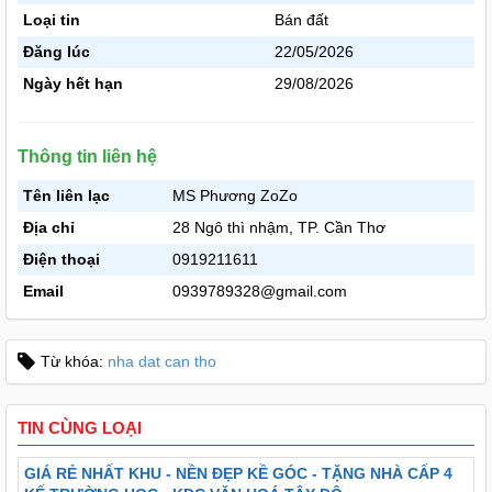
Loại tin
Bán đất
Đăng lúc
22/05/2026
Ngày hết hạn
29/08/2026
Thông tin liên hệ
Tên liên lạc
MS Phương ZoZo
Địa chỉ
28 Ngô thì nhậm, TP. Cần Thơ
Điện thoại
0919211611
Email
0939789328@gmail.com
Từ khóa:
nha dat can tho
TIN CÙNG LOẠI
GIÁ RẺ NHẤT KHU - NỀN ĐẸP KỀ GÓC - TẶNG NHÀ CẤP 4