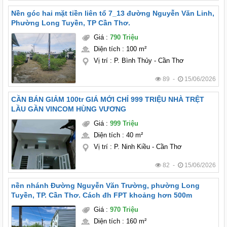
Nền góc hai mặt tiền liên tổ 7_13 đường Nguyễn Văn Linh,
Phường Long Tuyền, TP Cần Thơ.
Giá
:
790 Triệu
Diện tích
:
100 m²
Vị trí
:
P. Bình Thủy - Cần Thơ
89 -
15/06/2026
CẦN BÁN GIẢM 100tr GIÁ MỚI CHỈ 999 TRIỆU NHÀ TRỆT
LẦU GẦN VINCOM HÙNG VƯƠNG
Giá
:
999 Triệu
Diện tích
:
40 m²
Vị trí
:
P. Ninh Kiều - Cần Thơ
82 -
15/06/2026
nền nhánh Đường Nguyễn Văn Trường, phường Long
Tuyền, TP. Cần Thơ. Cách đh FPT khoảng hơn 500m
Giá
:
970 Triệu
Diện tích
:
160 m²