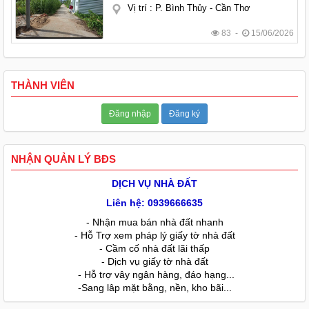
Vị trí
:
P. Bình Thủy - Cần Thơ
83 -
15/06/2026
THÀNH VIÊN
Đăng nhập
Đăng ký
NHẬN QUẢN LÝ BĐS
DỊCH VỤ NHÀ ĐẤT
Liên hệ: 0939666635
- Nhận mua bán nhà đất nhanh
- Hỗ Trợ xem pháp lý giấy tờ nhà đất
- Cầm cố nhà đất lãi thấp
- Dịch vụ giấy tờ nhà đất
- Hỗ trợ vây ngân hàng, đáo hạng...
-Sang lâp mặt bằng, nền, kho bãi...