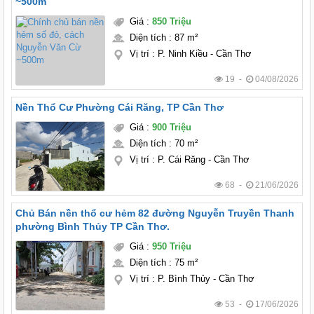
~500m
Giá
:
850 Triệu
Diện tích
:
87 m²
Vị trí
:
P. Ninh Kiều - Cần Thơ
19 -
04/08/2026
Nền Thổ Cư Phường Cái Răng, TP Cần Thơ
Giá
:
900 Triệu
Diện tích
:
70 m²
Vị trí
:
P. Cái Răng - Cần Thơ
68 -
21/06/2026
Chủ Bán nền thổ cư hẻm 82 đường Nguyễn Truyền Thanh
phường Bình Thủy TP Cần Thơ.
Giá
:
950 Triệu
Diện tích
:
75 m²
Vị trí
:
P. Bình Thủy - Cần Thơ
53 -
17/06/2026