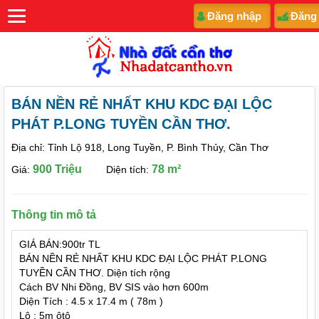
Đăng nhập
Đăng
BÁN NỀN RẺ NHẤT KHU KDC ĐẠI LỘC
PHÁT P.LONG TUYỀN CẦN THƠ.
Địa chỉ: Tỉnh Lộ 918, Long Tuyền, P. Bình Thủy, Cần Thơ
900 Triệu
78 m²
Giá:
Diện tích:
Thông tin mô tả
GIÁ BÁN:900tr TL
BÁN NỀN RẺ NHẤT KHU KDC ĐẠI LỘC PHÁT P.LONG
TUYỀN CẦN THƠ. Diện tích rộng
Cách BV Nhi Đồng, BV SIS vào hơn 600m
Diện Tích : 4.5 x 17.4 m ( 78m )
Lộ : 5m ôtô