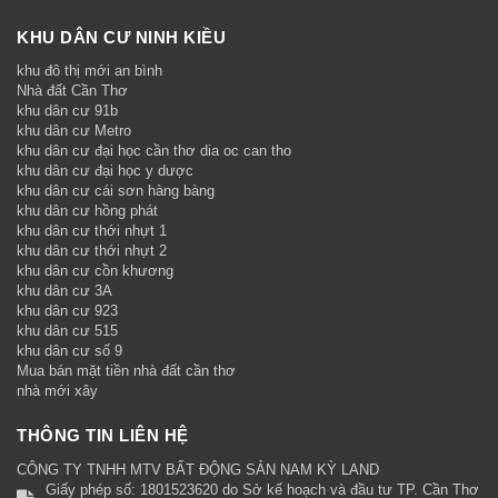
KHU DÂN CƯ NINH KIỀU
khu đô thị mới an bình
Nhà đất Cần Thơ
khu dân cư 91b
khu dân cư Metro
khu dân cư đại học cần thơ dia oc can tho
khu dân cư đại học y dược
khu dân cư cái sơn hàng bàng
khu dân cư hồng phát
khu dân cư thới nhựt 1
khu dân cư thới nhựt 2
khu dân cư cồn khương
khu dân cư 3A
khu dân cư 923
khu dân cư 515
khu dân cư số 9
Mua bán mặt tiền nhà đất cần thơ
nhà mới xây
THÔNG TIN LIÊN HỆ
CÔNG TY TNHH MTV BẤT ĐỘNG SẢN NAM KỲ LAND
Giấy phép số: 1801523620 do Sở kế hoạch và đầu tư TP. Cần Thơ