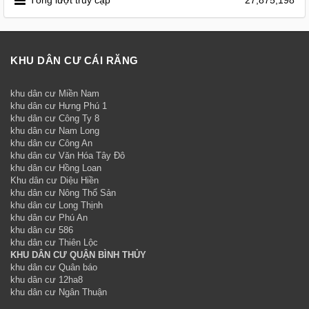
Tổng lượt truy cập
27,875,198
KHU DÂN CƯ CÁI RĂNG
khu dân cư Miền Nam
khu dân cư Hưng Phú 1
khu dân cư Công Ty 8
khu dân cư Nam Long
khu dân cư Công An
khu dân cư Văn Hóa Tây Đô
khu dân cư Hồng Loan
Khu dân cư Diệu Hiền
khu dân cư Nông Thổ Sản
khu dân cư Long Thịnh
khu dân cư Phú An
khu dân cư 586
khu dân cư Thiên Lộc
KHU DÂN CƯ QUẬN BÌNH THỦY
khu dân cư Quân báo
khu dân cư 12ha8
khu dân cư Ngân Thuận