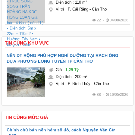
Diện tích
:
110 m²
Vị trí
:
P. Cái Răng - Cần Thơ
22 -
04/08/2026
TIN CÙNG KHU VỰC
NỀN DT RỘNG PHÙ HỢP NGHỈ DƯỠNG TẠI RẠCH ÔNG
DỰA PHƯỜNG LONG TUYẾN TP CẦN THƠ
Giá
:
1,29 Tỷ
Diện tích
:
200 m²
Vị trí
:
P. Bình Thủy - Cần Thơ
88 -
16/05/2026
TIN CÙNG MỨC GIÁ
Chính chủ bán nền hẻm số đỏ, cách Nguyễn Văn Cừ