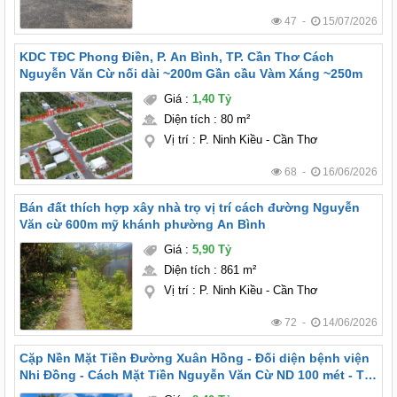
47 -
15/07/2026
KDC TĐC Phong Điền, P. An Bình, TP. Cần Thơ Cách
Nguyễn Văn Cừ nối dài ~200m Gần cầu Vàm Xáng ~250m
Giá
:
1,40 Tỷ
Diện tích
:
80 m²
Vị trí
:
P. Ninh Kiều - Cần Thơ
68 -
16/06/2026
Bán đất thích hợp xây nhà trọ vị trí cách đường Nguyễn
Văn cừ 600m mỹ khánh phường An Bình
Giá
:
5,90 Tỷ
Diện tích
:
861 m²
Vị trí
:
P. Ninh Kiều - Cần Thơ
72 -
14/06/2026
Cặp Nền Mặt Tiền Đường Xuân Hồng - Đối diện bệnh viện
Nhi Đồng - Cách Mặt Tiền Nguyễn Văn Cừ ND 100 mét - Tp
Cần Thơ