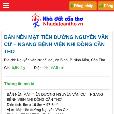
Đăng nhập
Đăng
BÁN NỀN MẶT TIỀN ĐƯỜNG NGUYỄN VĂN
CỪ – NGANG BỆNH VIỆN NHI ĐỒNG CẦN
THƠ
Địa chỉ: Nguyễn văn cừ nối dài, An Bình, P. Ninh Kiều, Cần Thơ
5,90 Tỷ
97.8 m²
Giá:
Diện tích:
Thông tin mô tả
BÁN NỀN MẶT TIỀN ĐƯỜNG NGUYỄN VĂN CỪ – NGANG
BỆNH VIỆN NHI ĐỒNG CẦN THƠ
Diện tích: 5m x 19,8m = 97,8m²
Vị trí: Mặt tiền đường Nguyễn Văn Cừ