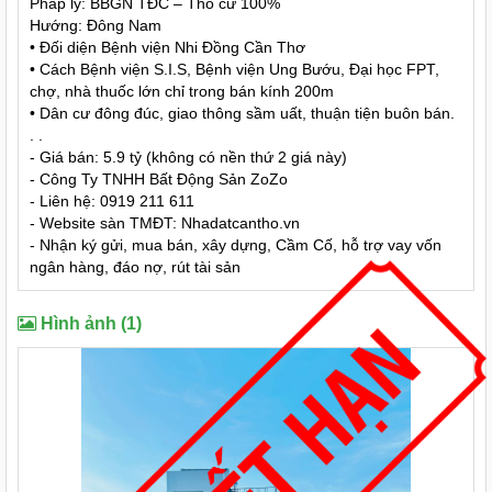
Pháp lý: BBGN TĐC – Thổ cư 100%
Hướng: Đông Nam
• Đối diện Bệnh viện Nhi Đồng Cần Thơ
• Cách Bệnh viện S.I.S, Bệnh viện Ung Bướu, Đại học FPT,
chợ, nhà thuốc lớn chỉ trong bán kính 200m
• Dân cư đông đúc, giao thông sầm uất, thuận tiện buôn bán.
. .
- Giá bán: 5.9 tỷ (không có nền thứ 2 giá này)
- Công Ty TNHH Bất Động Sản ZoZo
- Liên hệ: 0919 211 611
- Website sàn TMĐT: Nhadatcantho.vn
- Nhận ký gửi, mua bán, xây dựng, Cầm Cố, hỗ trợ vay vốn
ngân hàng, đáo nợ, rút tài sản
Hình ảnh (1)