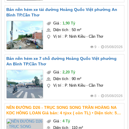
Bán nền hẻm xe tải đường Hoàng Quốc Việt phường An
Bình TP.Cần Thơ
Giá
:
1,90 Tỷ
Diện tích
:
50 m²
Vị trí
:
P. Ninh Kiều - Cần Thơ
9 -
05/08/2026
Bán nền hẻm xe 7 chỗ đường Hoàng Quốc Việt phường
An Bình TP.Cần Thơ
Giá
:
2,20 Tỷ
Diện tích
:
90 m²
Vị trí
:
P. Ninh Kiều - Cần Thơ
8 -
05/08/2026
NỀN ĐƯỜNG D26 - TRỤC SONG SONG TRẦN HOÀNG NA
KDC HỒNG LOAN Giá bán: 4 tỷxx ( còn TL) • Diện tích: 5m
x 22m = 110m2 • Hướng: Tây Nam • Lộ giới : 20m
Giá
:
4 Tỷ
Diện tích
:
110 m²