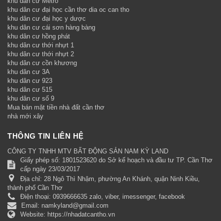
khu dân cư Metro
khu dân cư đại học cần thơ dia oc can tho
khu dân cư đại học y dược
khu dân cư cái sơn hàng bàng
khu dân cư hồng phát
khu dân cư thới nhựt 1
khu dân cư thới nhựt 2
khu dân cư cồn khương
khu dân cư 3A
khu dân cư 923
khu dân cư 515
khu dân cư số 9
Mua bán mặt tiền nhà đất cần thơ
nhà mới xây
THÔNG TIN LIÊN HỆ
CÔNG TY TNHH MTV BẤT ĐỘNG SẢN NAM KỲ LAND
Giấy phép số: 1801523620 do Sở kế hoạch và đầu tư TP. Cần Thơ
cấp ngày 23/03/2017
Địa chỉ:
28 Ngô Thì Nhậm, phường An Khánh, quận Ninh Kiều,
thành phố Cần Thơ
Điện thoại:
0939666635 zalo, viber, imessenger, facebook
Email:
namkyland@gmail.com
Website:
https://nhadatcantho.vn