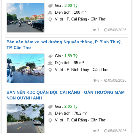
Giá
:
3,00 Tỷ
Diện tích
:
100 m²
Vị trí
:
P. Cái Răng - Cần Thơ
7 -
05/08/2026
Bán nền hẻm xe hơi đường Nguyễn thông, P. Bình Thuỷ,
TP. Cần Thơ
Giá
:
1,59 Tỷ
Diện tích
:
95 m²
Vị trí
:
P. Bình Thủy - Cần Thơ
8 -
05/08/2026
BÁN NỀN KDC QUÂN ĐỘI, CÁI RĂNG - GẦN TRƯỜNG MẦM
NON QUỲNH ANH
Giá
:
2,05 Tỷ
Diện tích
:
78.2 m²
Vị trí
:
P. Cái Răng - Cần Thơ
6 -
05/08/2026