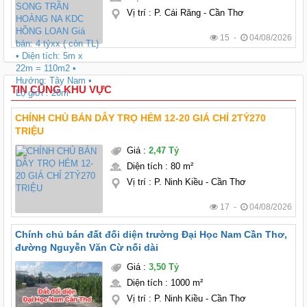
Vị trí
:
P. Cái Răng - Cần Thơ
15 -
04/08/2026
TIN CÙNG KHU VỰC
CHÍNH CHỦ BÁN DẪY TRỌ HẺM 12-20 GIÁ CHỈ 2TỶ270
TRIỆU
Giá
:
2,47 Tỷ
Diện tích
:
80 m²
Vị trí
:
P. Ninh Kiều - Cần Thơ
17 -
04/08/2026
Chính chủ bán đất đối diện trường Đại Học Nam Cần Thơ,
đường Nguyễn Văn Cừ nối dài
Giá
:
3,50 Tỷ
Diện tích
:
1000 m²
Vị trí
:
P. Ninh Kiều - Cần Thơ