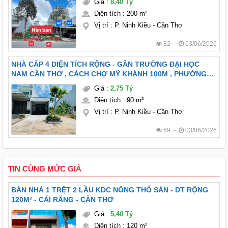
Giá
:
8,40 Tỷ
Diện tích
:
200 m²
Vị trí
:
P. Ninh Kiều - Cần Thơ
82 -
03/06/2026
NHÀ CẤP 4 DIỆN TÍCH RỘNG - GẦN TRƯỜNG ĐẠI HỌC
NAM CẦN THƠ , CÁCH CHỢ MỸ KHÁNH 100M , PHƯỜNG
AN BÌNH TP CẦN THƠ.
Giá
:
2,75 Tỷ
Diện tích
:
90 m²
Vị trí
:
P. Ninh Kiều - Cần Thơ
69 -
03/06/2026
TIN CÙNG MỨC GIÁ
BÁN NHÀ 1 TRỆT 2 LẦU KDC NÔNG THỔ SẢN - DT RỘNG
120M² - CÁI RĂNG - CẦN THƠ
Giá
:
5,40 Tỷ
Diện tích
:
120 m²