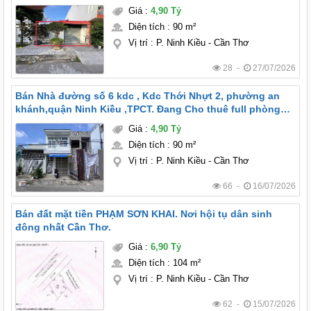
THÔNG VỚI HẺM LIÊN TỔ 12-20), P. TÂN AN, TP CẦN THƠ
Giá
:
4,90 Tỷ
Diện tích
:
90 m²
Vị trí
:
P. Ninh Kiều - Cần Thơ
28 -
27/07/2026
Bán Nhà đường số 6 kdc , Kdc Thới Nhựt 2, phường an
khánh,quận Ninh Kiều ,TPCT. Đang Cho thuê full phòng
thu nhập hàng tháng hơn 8 triệu
Giá
:
4,90 Tỷ
Diện tích
:
90 m²
Vị trí
:
P. Ninh Kiều - Cần Thơ
66 -
16/07/2026
Bán đất mặt tiền PHẠM SƠN KHAI. Nơi hội tụ dân sinh
đông nhất Cần Thơ.
Giá
:
6,90 Tỷ
Diện tích
:
104 m²
Vị trí
:
P. Ninh Kiều - Cần Thơ
62 -
15/07/2026