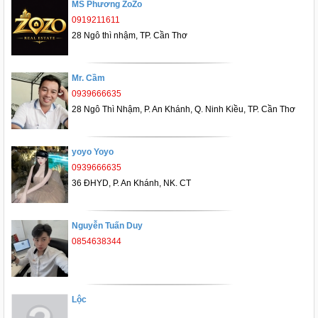
MS Phương ZoZo
0919211611
28 Ngô thì nhậm, TP. Cần Thơ
Mr. Cầm
0939666635
28 Ngô Thì Nhậm, P. An Khánh, Q. Ninh Kiều, TP. Cần Thơ
yoyo Yoyo
0939666635
36 ĐHYD, P. An Khánh, NK. CT
Nguyễn Tuấn Duy
0854638344
Lộc