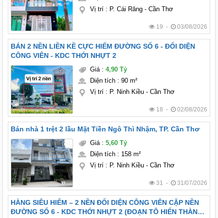
Vị trí
:
P. Cái Răng - Cần Thơ
19 -
03/08/2026
BÁN 2 NỀN LIỀN KỀ CỰC HIẾM ĐƯỜNG SỐ 6 - ĐỐI DIỆN
CÔNG VIÊN - KDC THỚI NHỰT 2
Giá
:
4,90 Tỷ
Diện tích
:
90 m²
Vị trí
:
P. Ninh Kiều - Cần Thơ
18 -
02/08/2026
Bán nhà 1 trệt 2 lầu Mặt Tiền Ngô Thì Nhậm, TP. Cần Thơ
Giá
:
5,60 Tỷ
Diện tích
:
158 m²
Vị trí
:
P. Ninh Kiều - Cần Thơ
31 -
31/07/2026
HÀNG SIÊU HIẾM – 2 NỀN ĐỐI DIỆN CÔNG VIÊN CẶP NỀN
ĐƯỜNG SỐ 6 - KDC THỚI NHỰT 2 (ĐOẠN TÔ HIẾN THÀNH