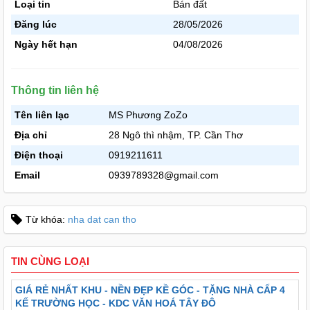
Loại tin
Bán đất
Đăng lúc
28/05/2026
Ngày hết hạn
04/08/2026
Thông tin liên hệ
Tên liên lạc
MS Phương ZoZo
Địa chỉ
28 Ngô thì nhậm, TP. Cần Thơ
Điện thoại
0919211611
Email
0939789328@gmail.com
Từ khóa:
nha dat can tho
TIN CÙNG LOẠI
GIÁ RẺ NHẤT KHU - NỀN ĐẸP KỀ GÓC - TẶNG NHÀ CẤP 4
KẾ TRƯỜNG HỌC - KDC VĂN HOÁ TÂY ĐÔ