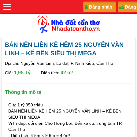
Đăng nhập
Đăng
BÁN NỀN LIỀN KỀ HẺM 25 NGUYỄN VĂN
LINH – KẾ BÊN SIÊU THỊ MEGA
Địa chỉ: Nguyễn Văn Linh, Lộ dal, P. Ninh Kiều, Cần Thơ
1,95 Tỷ
42 m²
Giá:
Diện tích:
Thông tin mô tả
Giá: 1 tỷ 950 triệu
BÁN NỀN LIỀN KỀ HẺM 25 NGUYỄN VĂN LINH – KẾ BÊN
SIÊU THỊ MEGA
Vị trí đẹp, đối diện Chợ Hưng Lợi, Bến xe cũ, trung tâm TP.
Cần Thơ.
- Diện tích: 4,5m × 9,6m = 42m²