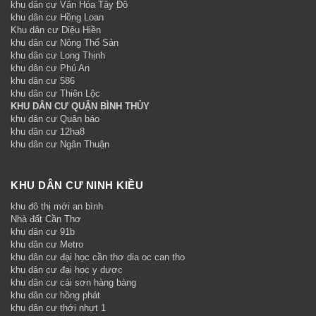
khu dân cư Văn Hóa Tây Đô
khu dân cư Hồng Loan
Khu dân cư Diệu Hiền
khu dân cư Nông Thổ Sản
khu dân cư Long Thịnh
khu dân cư Phú An
khu dân cư 586
khu dân cư Thiên Lộc
KHU DÂN CƯ QUẬN BÌNH THỦY
khu dân cư Quân báo
khu dân cư 12ha8
khu dân cư Ngân Thuận
KHU DÂN CƯ NINH KIỀU
khu đô thị mới an bình
Nhà đất Cần Thơ
khu dân cư 91b
khu dân cư Metro
khu dân cư đại học cần thơ dia oc can tho
khu dân cư đại học y dược
khu dân cư cái sơn hàng bàng
khu dân cư hồng phát
khu dân cư thới nhựt 1