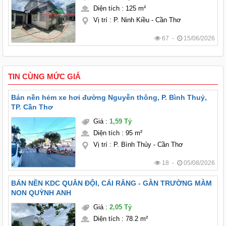
Diện tích
:
125 m²
Vị trí
:
P. Ninh Kiều - Cần Thơ
67 -
15/06/2026
TIN CÙNG MỨC GIÁ
Bán nền hẻm xe hơi đường Nguyễn thông, P. Bình Thuỷ,
TP. Cần Thơ
Giá
:
1,59 Tỷ
Diện tích
:
95 m²
Vị trí
:
P. Bình Thủy - Cần Thơ
18 -
05/08/2026
BÁN NỀN KDC QUÂN ĐỘI, CÁI RĂNG - GẦN TRƯỜNG MẦM
NON QUỲNH ANH
Giá
:
2,05 Tỷ
Diện tích
:
78.2 m²