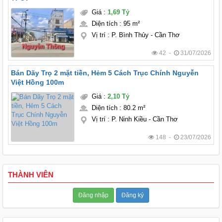
Giá
:
1,69 Tỷ
Diện tích
:
95 m²
Vị trí
:
P. Bình Thủy - Cần Thơ
42 -
31/07/2026
Bán Dãy Trọ 2 mặt tiền, Hẻm 5 Cách Trục Chính Nguyễn
Việt Hồng 100m
Giá
:
2,10 Tỷ
Diện tích
:
80.2 m²
Vị trí
:
P. Ninh Kiều - Cần Thơ
148 -
23/07/2026
THÀNH VIÊN
Đăng nhập
Đăng ký