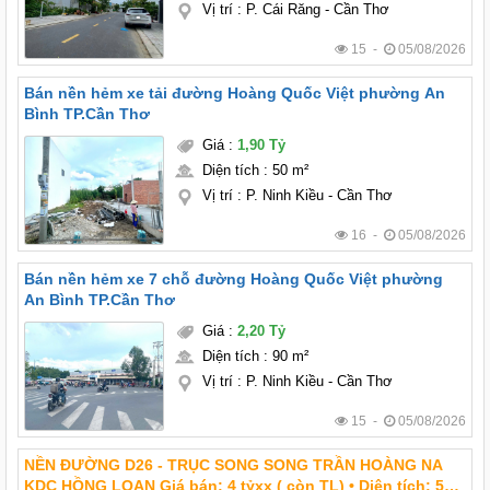
Vị trí
:
P. Cái Răng - Cần Thơ
15 -
05/08/2026
Bán nền hẻm xe tải đường Hoàng Quốc Việt phường An
Bình TP.Cần Thơ
Giá
:
1,90 Tỷ
Diện tích
:
50 m²
Vị trí
:
P. Ninh Kiều - Cần Thơ
16 -
05/08/2026
Bán nền hẻm xe 7 chỗ đường Hoàng Quốc Việt phường
An Bình TP.Cần Thơ
Giá
:
2,20 Tỷ
Diện tích
:
90 m²
Vị trí
:
P. Ninh Kiều - Cần Thơ
15 -
05/08/2026
NỀN ĐƯỜNG D26 - TRỤC SONG SONG TRẦN HOÀNG NA
KDC HỒNG LOAN Giá bán: 4 tỷxx ( còn TL) • Diện tích: 5m