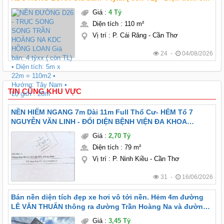
x 22m = 110m2 • Hướng: Tây Nam • Lộ giới : 20m
Giá
:
4 Tỷ
Diện tích
:
110 m²
Vị trí
:
P. Cái Răng - Cần Thơ
24 -
04/08/2026
TIN CÙNG KHU VỰC
NỀN HIẾM NGANG 7m Dài 11m Full Thổ Cư- HẺM Tổ 7
NGUYỄN VĂN LINH - ĐỐI DIỆN BỆNH VIỆN ĐA KHOA
TRUNG ƯƠNG CẦN THƠ
Giá
:
2,70 Tỷ
Diện tích
:
79 m²
Vị trí
:
P. Ninh Kiều - Cần Thơ
31 -
16/06/2026
Bán nền diện tích đẹp xe hơi vô tới nền. Hẻm 4m đường
LÊ VĂN THUẤN thông ra đường Trần Hoàng Na và đường
Nguyễn Văn Linh.
Giá
:
3,45 Tỷ