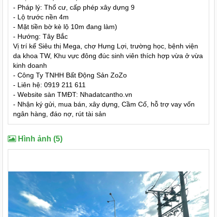
- Pháp lý: Thổ cư, cấp phép xây dựng 9
- Lộ trước nền 4m
- Mặt tiền bờ kè lộ 10m đang làm)
- Hướng: Tây Bắc
Vị trí kế Siêu thị Mega, chợ Hưng Lợi, trường học, bệnh viện
da khoa TW, Khu vực đông đúc sinh viên thích hợp vừa ở vừa
kinh doanh
- Công Ty TNHH Bất Động Sản ZoZo
- Liên hệ: 0919 211 611
- Website sàn TMĐT: Nhadatcantho.vn
- Nhận ký gửi, mua bán, xây dựng, Cầm Cố, hỗ trợ vay vốn
ngân hàng, đáo nợ, rút tài sản
Hình ảnh (5)