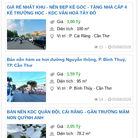
GIÁ RẺ NHẤT KHU - NỀN ĐẸP KỀ GÓC - TẶNG NHÀ CẤP 4
KẾ TRƯỜNG HỌC - KDC VĂN HOÁ TÂY ĐÔ
Giá
:
3,00 Tỷ
Diện tích
:
100 m²
Vị trí
:
P. Cái Răng - Cần Thơ
15 -
05/08/2026
Bán nền hẻm xe hơi đường Nguyễn thông, P. Bình Thuỷ,
TP. Cần Thơ
Giá
:
1,59 Tỷ
Diện tích
:
95 m²
Vị trí
:
P. Bình Thủy - Cần Thơ
18 -
05/08/2026
BÁN NỀN KDC QUÂN ĐỘI, CÁI RĂNG - GẦN TRƯỜNG MẦM
NON QUỲNH ANH
Giá
:
2,05 Tỷ
Diện tích
:
78.2 m²