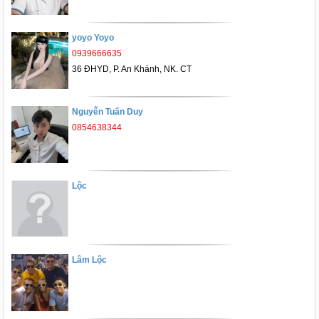
yoyo Yoyo
0939666635
36 ĐHYD, P. An Khánh, NK. CT
Nguyễn Tuấn Duy
0854638344
Lộc
Lâm Lộc