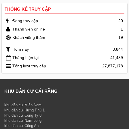
THỐNG KÊ TRUY CẬP
Đang truy cập
20
Thành viên online
1
Khách viếng thăm
19
Hôm nay
3,844
Tháng hiện tại
41,489
Tổng lượt truy cập
27,877,178
KHU DÂN CƯ CÁI RĂNG
khu dân cư Miền Nam
khu dân cư Hưng Phú 1
khu dân cư Công Ty 8
khu dân cư Nam Long
khu dân cư Công An