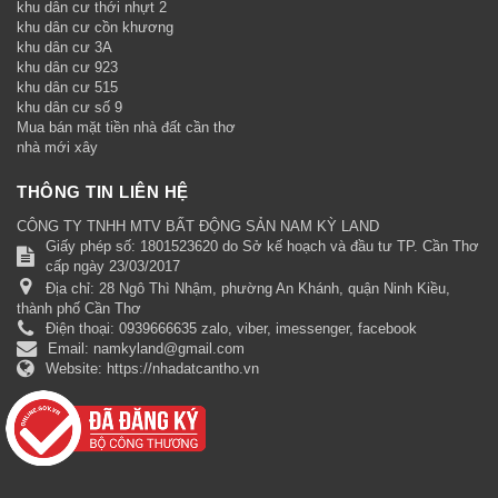
khu dân cư thới nhựt 2
khu dân cư cồn khương
khu dân cư 3A
khu dân cư 923
khu dân cư 515
khu dân cư số 9
Mua bán mặt tiền nhà đất cần thơ
nhà mới xây
THÔNG TIN LIÊN HỆ
CÔNG TY TNHH MTV BẤT ĐỘNG SẢN NAM KỲ LAND
Giấy phép số: 1801523620 do Sở kế hoạch và đầu tư TP. Cần Thơ
cấp ngày 23/03/2017
Địa chỉ:
28 Ngô Thì Nhậm, phường An Khánh, quận Ninh Kiều,
thành phố Cần Thơ
Điện thoại:
0939666635 zalo, viber, imessenger, facebook
Email:
namkyland@gmail.com
Website:
https://nhadatcantho.vn