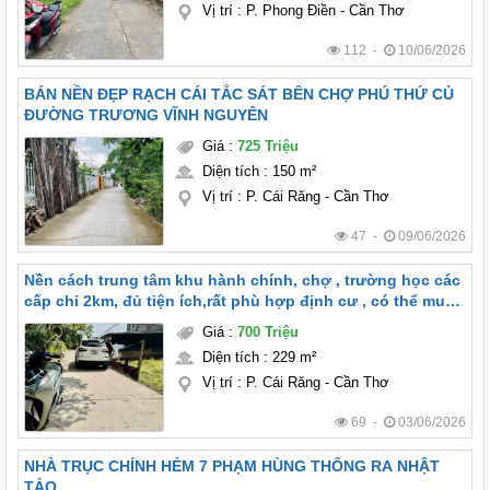
Vị trí
:
P. Phong Điền - Cần Thơ
112 -
10/06/2026
BÁN NỀN ĐẸP RẠCH CÁI TẮC SÁT BÊN CHỢ PHÚ THỨ CỦ
ĐƯỜNG TRƯƠNG VĨNH NGUYÊN
Giá
:
725 Triệu
Diện tích
:
150 m²
Vị trí
:
P. Cái Răng - Cần Thơ
47 -
09/06/2026
Nền cách trung tâm khu hành chính, chợ , trường học các
cấp chỉ 2km, đủ tiện ích,rất phù hợp định cư , có thể mua
bán nhỏ tại nhà….
Giá
:
700 Triệu
Diện tích
:
229 m²
Vị trí
:
P. Cái Răng - Cần Thơ
69 -
03/06/2026
NHÀ TRỤC CHÍNH HẺM 7 PHẠM HÙNG THÔNG RA NHẬT
TẢO