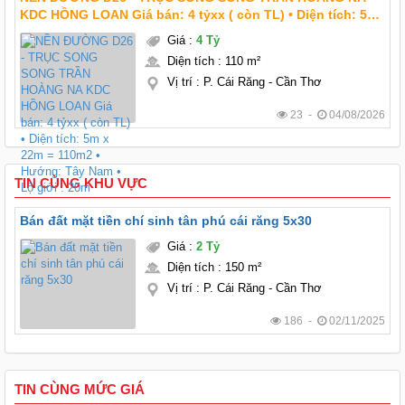
KDC HỒNG LOAN Giá bán: 4 tỷxx ( còn TL) • Diện tích: 5m
x 22m = 110m2 • Hướng: Tây Nam • Lộ giới : 20m
Giá
:
4 Tỷ
Diện tích
:
110 m²
Vị trí
:
P. Cái Răng - Cần Thơ
23 -
04/08/2026
TIN CÙNG KHU VỰC
Bán đất mặt tiền chí sinh tân phú cái răng 5x30
Giá
:
2 Tỷ
Diện tích
:
150 m²
Vị trí
:
P. Cái Răng - Cần Thơ
186 -
02/11/2025
TIN CÙNG MỨC GIÁ