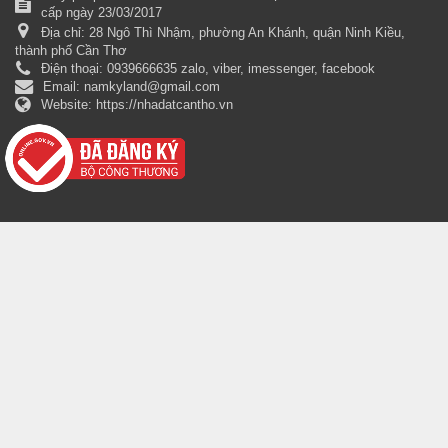
cấp ngày 23/03/2017
Địa chỉ:
28 Ngô Thì Nhậm, phường An Khánh, quận Ninh Kiều,
thành phố Cần Thơ
Điện thoại:
0939666635 zalo, viber, imessenger, facebook
Email:
namkyland@gmail.com
Website:
https://nhadatcantho.vn