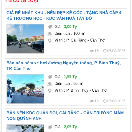
TIN CÙNG LOẠI
GIÁ RẺ NHẤT KHU - NỀN ĐẸP KỀ GÓC - TẶNG NHÀ CẤP 4
KẾ TRƯỜNG HỌC - KDC VĂN HOÁ TÂY ĐÔ
Giá
:
3,00 Tỷ
Diện tích
:
100 m²
Vị trí
:
P. Cái Răng - Cần Thơ
15 -
05/08/2026
Bán nền hẻm xe hơi đường Nguyễn thông, P. Bình Thuỷ,
TP. Cần Thơ
Giá
:
1,59 Tỷ
Diện tích
:
95 m²
Vị trí
:
P. Bình Thủy - Cần Thơ
18 -
05/08/2026
BÁN NỀN KDC QUÂN ĐỘI, CÁI RĂNG - GẦN TRƯỜNG MẦM
NON QUỲNH ANH
Giá
:
2,05 Tỷ