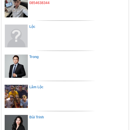
0854638344
Lộc
Trong
Lâm Lộc
Bùi Trinh