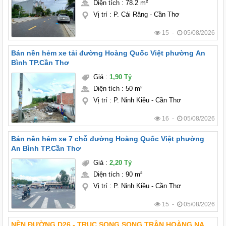
Diện tích
:
78.2 m²
Vị trí
:
P. Cái Răng - Cần Thơ
15 -
05/08/2026
Bán nền hẻm xe tải đường Hoàng Quốc Việt phường An
Bình TP.Cần Thơ
Giá
:
1,90 Tỷ
Diện tích
:
50 m²
Vị trí
:
P. Ninh Kiều - Cần Thơ
16 -
05/08/2026
Bán nền hẻm xe 7 chỗ đường Hoàng Quốc Việt phường
An Bình TP.Cần Thơ
Giá
:
2,20 Tỷ
Diện tích
:
90 m²
Vị trí
:
P. Ninh Kiều - Cần Thơ
15 -
05/08/2026
NỀN ĐƯỜNG D26 - TRỤC SONG SONG TRẦN HOÀNG NA