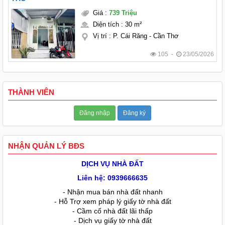
Giá
:
739 Triệu
Diện tích
:
30 m²
Vị trí
:
P. Cái Răng - Cần Thơ
105 -
23/05/2026
THÀNH VIÊN
Đăng nhập
Đăng ký
NHẬN QUẢN LÝ BĐS
DỊCH VỤ NHÀ ĐẤT
Liên hệ: 0939666635
- Nhận mua bán nhà đất nhanh
- Hỗ Trợ xem pháp lý giấy tờ nhà đất
- Cầm cố nhà đất lãi thấp
- Dịch vụ giấy tờ nhà đất