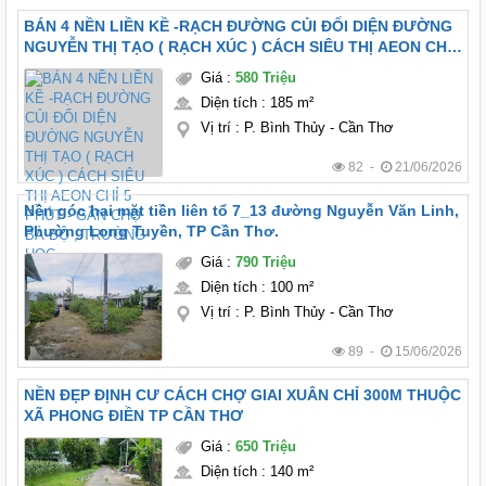
BÁN 4 NỀN LIỀN KỀ -RẠCH ĐƯỜNG CỦI ĐỐI DIỆN ĐƯỜNG
NGUYỄN THỊ TẠO ( RẠCH XÚC ) CÁCH SIÊU THỊ AEON CHỈ
5 PHÚT - GẦN CHỢ BÀ BỘ , TRƯỜNG HỌC
Giá
:
580 Triệu
Diện tích
:
185 m²
Vị trí
:
P. Bình Thủy - Cần Thơ
82 -
21/06/2026
Nền góc hai mặt tiền liên tổ 7_13 đường Nguyễn Văn Linh,
Phường Long Tuyền, TP Cần Thơ.
Giá
:
790 Triệu
Diện tích
:
100 m²
Vị trí
:
P. Bình Thủy - Cần Thơ
89 -
15/06/2026
NỀN ĐẸP ĐỊNH CƯ CÁCH CHỢ GIAI XUÂN CHỈ 300M THUỘC
XÃ PHONG ĐIỀN TP CẦN THƠ
Giá
:
650 Triệu
Diện tích
:
140 m²