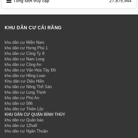
Tổng lượt truy cập
27,875,944
KHU DÂN CƯ CÁI RĂNG
khu dân cư Miền Nam
khu dân cư Hưng Phú 1
khu dân cư Công Ty 8
khu dân cư Nam Long
khu dân cư Công An
khu dân cư Văn Hóa Tây Đô
khu dân cư Hồng Loan
Khu dân cư Diệu Hiền
khu dân cư Nông Thổ Sản
khu dân cư Long Thịnh
khu dân cư Phú An
khu dân cư 586
khu dân cư Thiên Lộc
KHU DÂN CƯ QUẬN BÌNH THỦY
khu dân cư Quân báo
khu dân cư 12ha8
khu dân cư Ngân Thuận