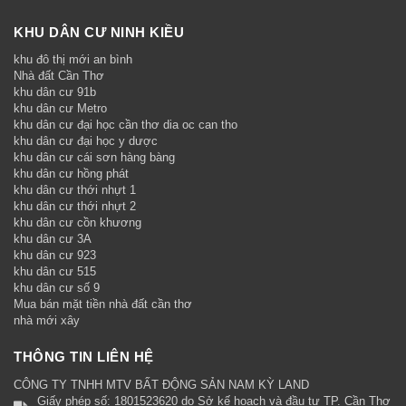
KHU DÂN CƯ NINH KIỀU
khu đô thị mới an bình
Nhà đất Cần Thơ
khu dân cư 91b
khu dân cư Metro
khu dân cư đại học cần thơ dia oc can tho
khu dân cư đại học y dược
khu dân cư cái sơn hàng bàng
khu dân cư hồng phát
khu dân cư thới nhựt 1
khu dân cư thới nhựt 2
khu dân cư cồn khương
khu dân cư 3A
khu dân cư 923
khu dân cư 515
khu dân cư số 9
Mua bán mặt tiền nhà đất cần thơ
nhà mới xây
THÔNG TIN LIÊN HỆ
CÔNG TY TNHH MTV BẤT ĐỘNG SẢN NAM KỲ LAND
Giấy phép số: 1801523620 do Sở kế hoạch và đầu tư TP. Cần Thơ