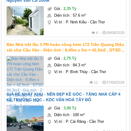
Nguyễn Văn Cừ 200M
Giá
:
2,35 Tỷ
Diện tích
:
57.6 m²
Vị trí
:
P. Ninh Kiều - Cần Thơ
4 -
08/08/2026
Bán Nhà trệt lầu 3 PN hoàn công hẻm 172 Trần Quang Diệu
sát chợ Cầu Ván - Diện tích : 8,45m x 5m = 42,5m2 , DTSD
84,3m2 - Giá mới : 2 Tỷ 750 triệu TL chính chủ - Kết cấu :
Giá
:
2,75 Tỷ
nhà trệt lầu 3 phòng ngủ (
Diện tích
:
84.3 m²
Vị trí
:
P. Bình Thủy - Cần Thơ
11 -
07/08/2026
GIÁ RẺ NHẤT KHU - NỀN ĐẸP KỀ GÓC - TẶNG NHÀ CẤP 4
KẾ TRƯỜNG HỌC - KDC VĂN HOÁ TÂY ĐÔ
Giá
:
3,00 Tỷ
Diện tích
:
100 m²
Vị trí
:
P. Cái Răng - Cần Thơ