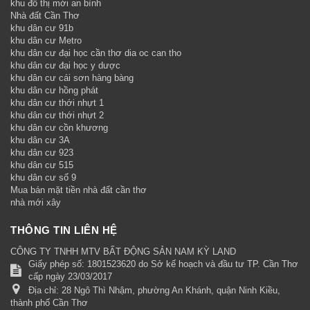
khu đô thị mới an bình
Nhà đất Cần Thơ
khu dân cư 91b
khu dân cư Metro
khu dân cư đại học cần thơ dia oc can tho
khu dân cư đại học y dược
khu dân cư cái sơn hàng bàng
khu dân cư hồng phát
khu dân cư thới nhựt 1
khu dân cư thới nhựt 2
khu dân cư cồn khương
khu dân cư 3A
khu dân cư 923
khu dân cư 515
khu dân cư số 9
Mua bán mặt tiền nhà đất cần thơ
nhà mới xây
THÔNG TIN LIÊN HỆ
CÔNG TY TNHH MTV BẤT ĐỘNG SẢN NAM KỲ LAND
Giấy phép số: 1801523620 do Sở kế hoạch và đầu tư TP. Cần Thơ
cấp ngày 23/03/2017
Địa chỉ:
28 Ngô Thì Nhậm, phường An Khánh, quận Ninh Kiều,
thành phố Cần Thơ