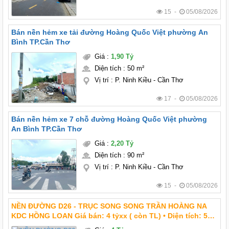
15 -
05/08/2026
Bán nền hẻm xe tải đường Hoàng Quốc Việt phường An
Bình TP.Cần Thơ
Giá
:
1,90 Tỷ
Diện tích
:
50 m²
Vị trí
:
P. Ninh Kiều - Cần Thơ
17 -
05/08/2026
Bán nền hẻm xe 7 chỗ đường Hoàng Quốc Việt phường
An Bình TP.Cần Thơ
Giá
:
2,20 Tỷ
Diện tích
:
90 m²
Vị trí
:
P. Ninh Kiều - Cần Thơ
15 -
05/08/2026
NỀN ĐƯỜNG D26 - TRỤC SONG SONG TRẦN HOÀNG NA
KDC HỒNG LOAN Giá bán: 4 tỷxx ( còn TL) • Diện tích: 5m
x 22m = 110m2 • Hướng: Tây Nam • Lộ giới : 20m