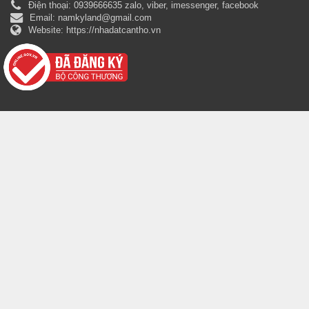
Điện thoại:
0939666635 zalo, viber, imessenger, facebook
Email:
namkyland@gmail.com
Website:
https://nhadatcantho.vn