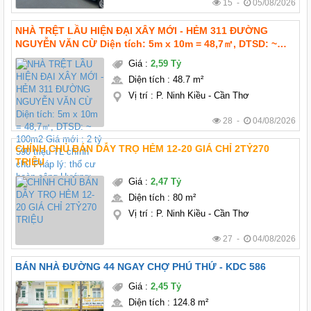
15 -
05/08/2026
NHÀ TRỆT LẦU HIỆN ĐẠI XÂY MỚI - HẺM 311 ĐƯỜNG
NGUYỄN VĂN CỪ Diện tích: 5m x 10m = 48,7㎡, DTSD: ~
100m2 Giá mới : 2 tỷ 590 triệu TL chính chủ Pháp lý: thổ
Giá
:
2,59 Tỷ
cư hoàn công Hướng: Tây bắc
Diện tích
:
48.7 m²
Vị trí
:
P. Ninh Kiều - Cần Thơ
28 -
04/08/2026
CHÍNH CHỦ BÁN DẪY TRỌ HẺM 12-20 GIÁ CHỈ 2TỶ270
TRIỆU
Giá
:
2,47 Tỷ
Diện tích
:
80 m²
Vị trí
:
P. Ninh Kiều - Cần Thơ
27 -
04/08/2026
BÁN NHÀ ĐƯỜNG 44 NGAY CHỢ PHÚ THỨ - KDC 586
Giá
:
2,45 Tỷ
Diện tích
:
124.8 m²