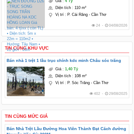
Giá
:
4 Tỷ
Diện tích
:
110 m²
Vị trí
:
P. Cái Răng - Cần Thơ
24 -
04/08/2026
TIN CÙNG KHU VỰC
Bán nhà 1 trệt 1 lầu trục chính kdc minh Châu sóc trăng
Giá
:
1,40 Tỷ
Diện tích
:
108 m²
Vị trí
:
P. Sóc Trăng - Cần Thơ
402 -
29/08/2025
TIN CÙNG MỨC GIÁ
Bán Nhà Trệt Lầu Đường Hoa Viên Thành Đạt Cách đường