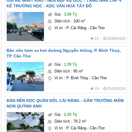
GIÁ RẺ NHẤT KHU - NỀN ĐẸP KỀ GÓC - TẶNG NHÀ CẤP 4
KẾ TRƯỜNG HỌC - KDC VĂN HOÁ TÂY ĐÔ
Giá
:
3,00 Tỷ
Diện tích
:
100 m²
Vị trí
:
P. Cái Răng - Cần Thơ
15 -
05/08/2026
Bán nền hẻm xe hơi đường Nguyễn thông, P. Bình Thuỷ,
TP. Cần Thơ
Giá
:
1,59 Tỷ
Diện tích
:
95 m²
Vị trí
:
P. Bình Thủy - Cần Thơ
19 -
05/08/2026
BÁN NỀN KDC QUÂN ĐỘI, CÁI RĂNG - GẦN TRƯỜNG MẦM
NON QUỲNH ANH
Giá
:
2,05 Tỷ
Diện tích
:
78.2 m²
Vị trí
:
P. Cái Răng - Cần Thơ