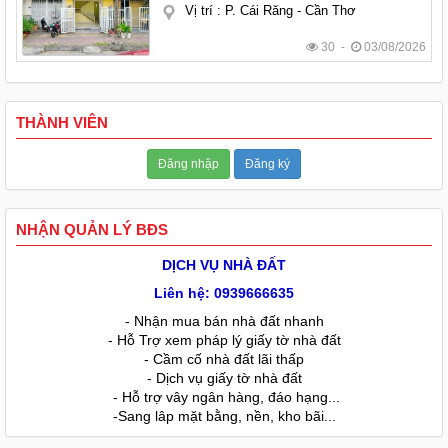
Vị trí
:
P. Cái Răng - Cần Thơ
30 -
03/08/2026
THÀNH VIÊN
Đăng nhập
Đăng ký
NHẬN QUẢN LÝ BĐS
DỊCH VỤ NHÀ ĐẤT
Liên hệ: 0939666635
- Nhận mua bán nhà đất nhanh
- Hỗ Trợ xem pháp lý giấy tờ nhà đất
- Cầm cố nhà đất lãi thấp
- Dịch vụ giấy tờ nhà đất
- Hỗ trợ vây ngân hàng, đáo hạng...
-Sang lâp mặt bằng, nền, kho bãi...