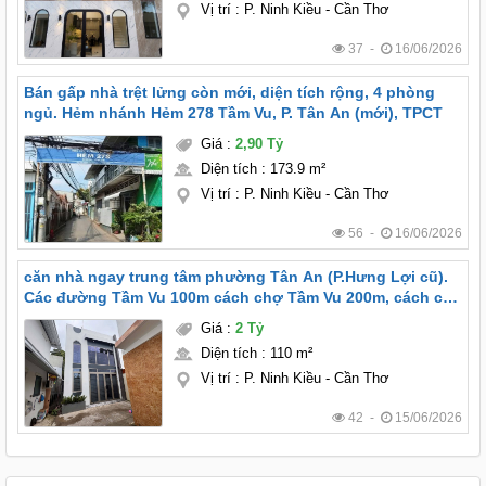
Vị trí
:
P. Ninh Kiều - Cần Thơ
37 -
16/06/2026
Bán gấp nhà trệt lửng còn mới, diện tích rộng, 4 phòng
ngủ. Hẻm nhánh Hẻm 278 Tầm Vu, P. Tân An (mới), TPCT
Giá
:
2,90 Tỷ
Diện tích
:
173.9 m²
Vị trí
:
P. Ninh Kiều - Cần Thơ
56 -
16/06/2026
căn nhà ngay trung tâm phường Tân An (P.Hưng Lợi cũ).
Các đường Tầm Vu 100m cách chợ Tầm Vu 200m, cách cầu
Trần Hoàng Na 300m.
Giá
:
2 Tỷ
Diện tích
:
110 m²
Vị trí
:
P. Ninh Kiều - Cần Thơ
42 -
15/06/2026