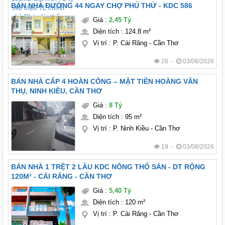
BÁN NHÀ ĐƯỜNG 44 NGAY CHỢ PHÚ THỨ - KDC 586
Giá
:
2,45 Tỷ
Diện tích
:
124.8 m²
Vị trí
:
P. Cái Răng - Cần Thơ
28 -
03/08/2026
BÁN NHÀ CẤP 4 HOÀN CÔNG – MẶT TIỀN HOÀNG VĂN
THỤ, NINH KIỀU, CẦN THƠ
Giá
:
8 Tỷ
Diện tích
:
95 m²
Vị trí
:
P. Ninh Kiều - Cần Thơ
19 -
03/08/2026
BÁN NHÀ 1 TRỆT 2 LẦU KDC NÔNG THỔ SẢN - DT RỘNG
120M² - CÁI RĂNG - CẦN THƠ
Giá
:
5,40 Tỷ
Diện tích
:
120 m²
Vị trí
:
P. Cái Răng - Cần Thơ