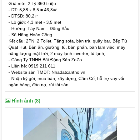
G.iá mới: 2 t.ỷ 860 tr.iệu
- DT: 5,88 x 8,5 = 46,3㎡
- DTSD: 80,2㎡
- Lộ giới: 4,3 mét - 3,5 mét
- Hướng: Tây Nam - Đông Bắc
- Sổ Hồng Hoàn Công
Kết cấu: 2PN, 2 Toilet. Tặng sofa, bàn trà, quầy bar, Bếp Từ
Quạt Hút, Bàn ăn, giường, tủ, bàn phấn, bàn làm việc, máy
năng lượng mặt trời, 2 máy lạnh inverter, tủ lạnh, ...
- Công Ty TNHH Bất Động Sản ZoZo
- Liên hệ: 0919 211 611
- Website sàn TMĐT: Nhadatcantho.vn
- Nhận ký gửi, mua bán, xây dựng, Cầm Cố, hỗ trợ vay vốn
ngân hàng, đáo nợ, rút tài sản
Hình ảnh (8)