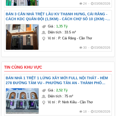
24 -
03/08/2026
BÁN 3 CĂN NHÀ TRỆT LẦU KV THẠNH HƯNG, CÁI RĂNG -
CÁCH KDC QUÂN ĐỘI (1,5KM) - CÁCH CHỢ SỐ 10 (2KM) -
FULL NỘI THẤT
Giá
:
1,35 Tỷ
Diện tích
:
33.5 m²
Vị trí
:
P. Cái Răng - Cần Thơ
30 -
03/08/2026
TIN CÙNG KHU VỰC
BÁN NHÀ 1 TRỆT 1 LỬNG XÂY MỚI FULL NỘI THẤT - HẺM
278 ĐƯỜNG TẦM VU - PHƯỜNG TÂN AN - THÀNH PHỐ
CẦN THƠ
Giá
:
2,52 Tỷ
Diện tích
:
75 m²
Vị trí
:
P. Ninh Kiều - Cần Thơ
18 -
02/08/2026