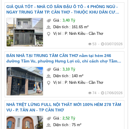
GIÁ QUÁ TỐT - NHÀ CÓ SÂN ĐẬU Ô TÔ - 4 PHÒNG NGỦ -
NGAY TRUNG TÂM TP. CẦN THƠ - THUỘC KHU DÂN CƯ
PHƯỚC KIẾN - TẦM VU - PHƯỜNG TÂN AN ( HƯNG LỢI,
Giá
:
3,40 Tỷ
NINH KIỀU CŨ )
Diện tích
:
161.65 m²
Vị trí
:
P. Ninh Kiều - Cần Thơ
53 -
03/07/2026
BÁN NHÀ TẠI TRUNG TÂM CẦN THƠ nằm tại hẻm 246
đường Tầm Vu, phường Hưng Lợi cũ, chỉ cách chợ Tầm
350-400m ở chợ có BHX quán cafe bờ kè, đi lại thuận tiện
Giá
:
3,10 Tỷ
Diện tích
:
140 m²
Vị trí
:
P. Ninh Kiều - Cần Thơ
74 -
17/06/2026
NHÀ TRỆT LỬNG FULL NỘI THẤT MỚI 100% HẺM 278 TẦM
VU - P. TÂN AN - TP CẦN THƠ
Giá
:
2,52 Tỷ
Diện tích
:
75 m²