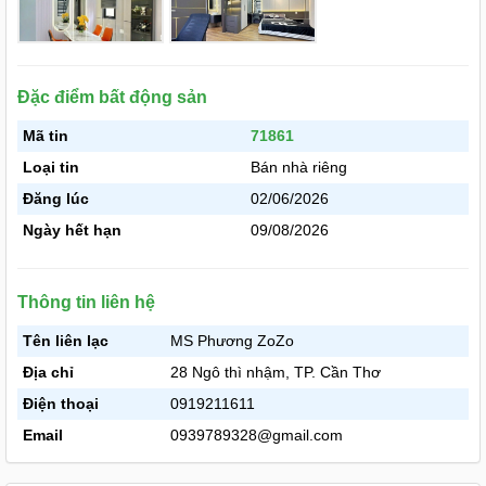
Đặc điểm bất động sản
Mã tin
71861
Loại tin
Bán nhà riêng
Đăng lúc
02/06/2026
Ngày hết hạn
09/08/2026
Thông tin liên hệ
Tên liên lạc
MS Phương ZoZo
Địa chỉ
28 Ngô thì nhậm, TP. Cần Thơ
Điện thoại
0919211611
Email
0939789328@gmail.com