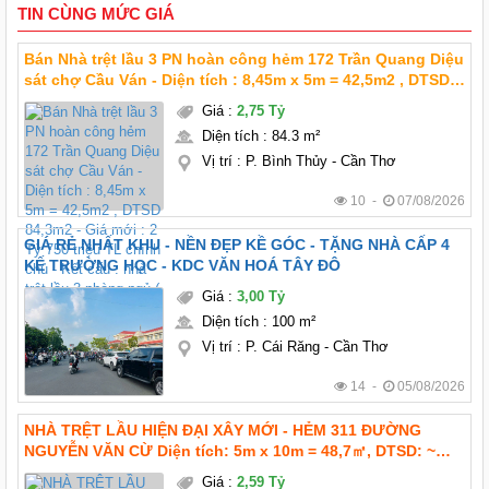
TIN CÙNG MỨC GIÁ
Bán Nhà trệt lầu 3 PN hoàn công hẻm 172 Trần Quang Diệu
sát chợ Cầu Ván - Diện tích : 8,45m x 5m = 42,5m2 , DTSD
84,3m2 - Giá mới : 2 Tỷ 750 triệu TL chính chủ - Kết cấu :
Giá
:
2,75 Tỷ
nhà trệt lầu 3 phòng ngủ (
Diện tích
:
84.3 m²
Vị trí
:
P. Bình Thủy - Cần Thơ
10 -
07/08/2026
GIÁ RẺ NHẤT KHU - NỀN ĐẸP KỀ GÓC - TẶNG NHÀ CẤP 4
KẾ TRƯỜNG HỌC - KDC VĂN HOÁ TÂY ĐÔ
Giá
:
3,00 Tỷ
Diện tích
:
100 m²
Vị trí
:
P. Cái Răng - Cần Thơ
14 -
05/08/2026
NHÀ TRỆT LẦU HIỆN ĐẠI XÂY MỚI - HẺM 311 ĐƯỜNG
NGUYỄN VĂN CỪ Diện tích: 5m x 10m = 48,7㎡, DTSD: ~
100m2 Giá mới : 2 tỷ 590 triệu TL chính chủ Pháp lý: thổ
Giá
:
2,59 Tỷ