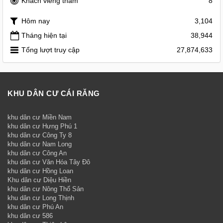
Khách viếng thăm
8
Hôm nay
3,104
Tháng hiện tại
38,944
Tổng lượt truy cập
27,874,633
KHU DÂN CƯ CÁI RĂNG
khu dân cư Miền Nam
khu dân cư Hưng Phú 1
khu dân cư Công Ty 8
khu dân cư Nam Long
khu dân cư Công An
khu dân cư Văn Hóa Tây Đô
khu dân cư Hồng Loan
Khu dân cư Diệu Hiền
khu dân cư Nông Thổ Sản
khu dân cư Long Thịnh
khu dân cư Phú An
khu dân cư 586