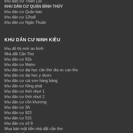
khu dân cư Thiên Lộc
KHU DÂN CƯ QUẬN BÌNH THỦY
khu dân cư Quân báo
khu dân cư 12ha8
khu dân cư Ngân Thuận
KHU DÂN CƯ NINH KIỀU
khu đô thị mới an bình
Nhà đất Cần Thơ
khu dân cư 91b
khu dân cư Metro
khu dân cư đại học cần thơ dia oc can tho
khu dân cư đại học y dược
khu dân cư cái sơn hàng bàng
khu dân cư hồng phát
khu dân cư thới nhựt 1
khu dân cư thới nhựt 2
khu dân cư cồn khương
khu dân cư 3A
khu dân cư 923
khu dân cư 515
khu dân cư số 9
Mua bán mặt tiền nhà đất cần thơ