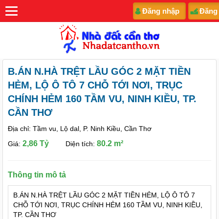
Đăng nhập
Đăng
B.ÁN N.HÀ TRỆT LẦU GÓC 2 MẶT TIỀN
HẺM, LỘ Ô TÔ 7 CHỖ TỚI NƠI, TRỤC
CHÍNH HẺM 160 TẦM VU, NINH KIỀU, TP.
CẦN THƠ
Địa chỉ: Tầm vu, Lộ dal, P. Ninh Kiều, Cần Thơ
2,86 Tỷ
80.2 m²
Giá:
Diện tích:
Thông tin mô tả
B.ÁN N.HÀ TRỆT LẦU GÓC 2 MẶT TIỀN HẺM, LỘ Ô TÔ 7
CHỖ TỚI NƠI, TRỤC CHÍNH HẺM 160 TẦM VU, NINH KIỀU,
TP. CẦN THƠ