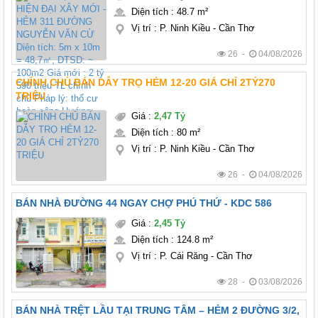
cư hoàn công Hướng: Tây bắc
Diện tích
:
48.7 m²
Vị trí
:
P. Ninh Kiều - Cần Thơ
26 -
04/08/2026
CHÍNH CHỦ BÁN DẪY TRỌ HẺM 12-20 GIÁ CHỈ 2TỶ270
TRIỆU
Giá
:
2,47 Tỷ
Diện tích
:
80 m²
Vị trí
:
P. Ninh Kiều - Cần Thơ
26 -
04/08/2026
BÁN NHÀ ĐƯỜNG 44 NGAY CHỢ PHÚ THỨ - KDC 586
Giá
:
2,45 Tỷ
Diện tích
:
124.8 m²
Vị trí
:
P. Cái Răng - Cần Thơ
28 -
03/08/2026
BÁN NHÀ TRỆT LẦU TẠI TRUNG TÂM – HẺM 2 ĐƯỜNG 3/2,