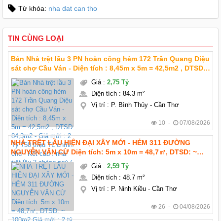
Từ khóa:
nha dat can tho
TIN CÙNG LOẠI
Bán Nhà trệt lầu 3 PN hoàn công hẻm 172 Trần Quang Diệu
sát chợ Cầu Ván - Diện tích : 8,45m x 5m = 42,5m2 , DTSD
84,3m2 - Giá mới : 2 Tỷ 750 triệu TL chính chủ - Kết cấu :
Giá
:
2,75 Tỷ
nhà trệt lầu 3 phòng ngủ (
Diện tích
:
84.3 m²
Vị trí
:
P. Bình Thủy - Cần Thơ
10 -
07/08/2026
NHÀ TRỆT LẦU HIỆN ĐẠI XÂY MỚI - HẺM 311 ĐƯỜNG
NGUYỄN VĂN CỪ Diện tích: 5m x 10m = 48,7㎡, DTSD: ~
100m2 Giá mới : 2 tỷ 590 triệu TL chính chủ Pháp lý: thổ
Giá
:
2,59 Tỷ
cư hoàn công Hướng: Tây bắc
Diện tích
:
48.7 m²
Vị trí
:
P. Ninh Kiều - Cần Thơ
26 -
04/08/2026