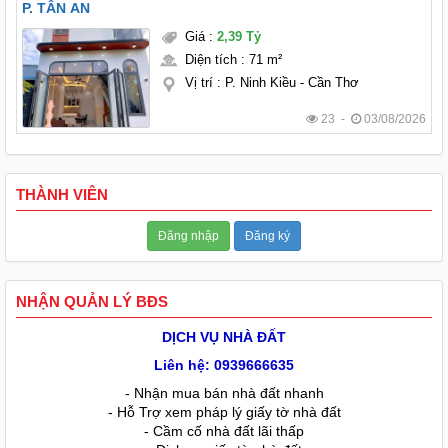
P. TÂN AN
Giá
:
2,39 Tỷ
Diện tích
:
71 m²
Vị trí
:
P. Ninh Kiều - Cần Thơ
23 -
03/08/2026
THÀNH VIÊN
Đăng nhập
Đăng ký
NHẬN QUẢN LÝ BĐS
DỊCH VỤ NHÀ ĐẤT
Liên hệ: 0939666635
- Nhận mua bán nhà đất nhanh
- Hỗ Trợ xem pháp lý giấy tờ nhà đất
- Cầm cố nhà đất lãi thấp