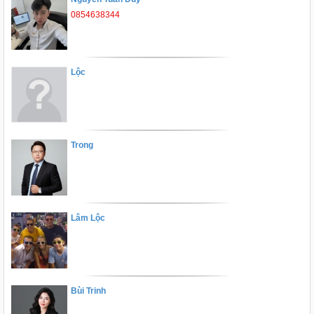
0854638344
Lộc
Trong
Lâm Lộc
Bùi Trinh