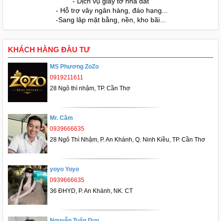
- Dịch vụ giấy tờ nhà đất
- Hỗ trợ vây ngân hàng, đáo hạng...
-Sang lâp mặt bằng, nền, kho bãi...
KHÁCH HÀNG ĐẦU TƯ
MS Phương ZoZo
0919211611
28 Ngô thì nhậm, TP. Cần Thơ
Mr. Cầm
0939666635
28 Ngô Thì Nhậm, P. An Khánh, Q. Ninh Kiều, TP. Cần Thơ
yoyo Yoyo
0939666635
36 ĐHYD, P. An Khánh, NK. CT
Nguyễn Tuấn Duy